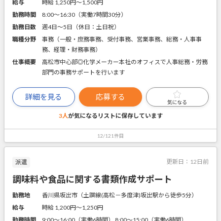
給与
時給 1,250円〜1,500円
勤務時間
8:00～16:30（実働7時間30分）
勤務日数
週4日～5日（休日：土日祝）
職種分野
事務（一般・庶務事務、受付事務、営業事務、総務・人事事
務、経理・財務事務）
仕事概要
高松市中心部◎化学メーカー本社のオフィスで人事総務・労務
部門の事務サポートを行います
詳細を見る
応募する
気になる
3人
が気になるリストに
保存しています
12/121件目
更新日：
12日前
派遣
調味料や食品に関する書類作成サポート
勤務地
香川県坂出市（土讃線(高松－多度津)坂出駅から徒歩5分）
給与
時給 1,200円〜1,250円
勤務時間
9:00～16:00（実働6時間） 8:00～15:00（実働6時間）