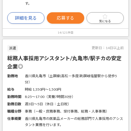
す。
詳細を見る
応募する
気になる
14/121件目
更新日：
14日以上前
派遣
総務人事採用アシスタント/丸亀市/駅チカの安定
企業◎
勤務地
香川県丸亀市（土讃線(高松－多度津)讃岐塩屋駅から徒歩5
分）
給与
時給 1,350円〜1,500円
勤務時間
8:25～17:00（実働7時間30分）
勤務日数
週3日～5日（休日：土日祝）
職種分野
事務（一般・庶務事務、受付事務、総務・人事事務）
仕事概要
香川県丸亀市の医薬品メーカーの総務部門で人事採用のアシス
タント業務を行います。