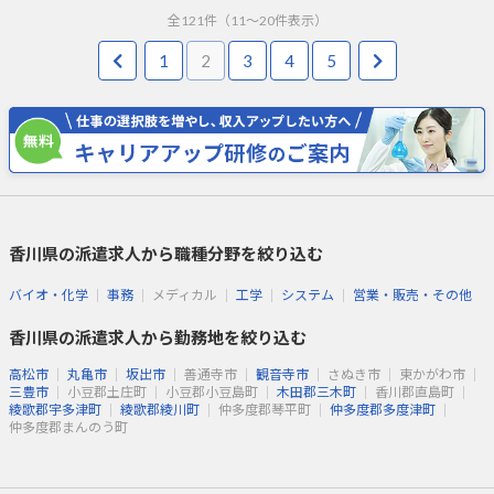
全
121
件（
11
～
20
件表示）
1
2
3
4
5
香川県の派遣求人から職種分野を絞り込む
バイオ・化学
事務
メディカル
工学
システム
営業・販売・その他
香川県の派遣求人から勤務地を絞り込む
高松市
丸亀市
坂出市
善通寺市
観音寺市
さぬき市
東かがわ市
三豊市
小豆郡土庄町
小豆郡小豆島町
木田郡三木町
香川郡直島町
綾歌郡宇多津町
綾歌郡綾川町
仲多度郡琴平町
仲多度郡多度津町
仲多度郡まんのう町