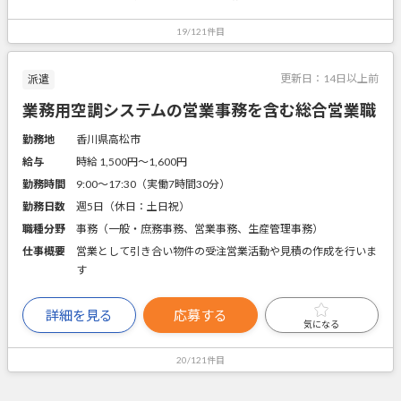
19/121件目
更新日：
14日以上前
派遣
業務用空調システムの営業事務を含む総合営業職
勤務地
香川県高松市
給与
時給 1,500円〜1,600円
勤務時間
9:00～17:30（実働7時間30分）
勤務日数
週5日（休日：土日祝）
職種分野
事務（一般・庶務事務、営業事務、生産管理事務）
仕事概要
営業として引き合い物件の受注営業活動や見積の作成を行いま
す
詳細を見る
応募する
気になる
20/121件目