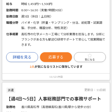
給与
時給 1,450円〜1,500円
勤務時間
8:00～16:30（実働7時間30分）
勤務日数
週5日（休日：土日祝）
職種分野
バイオ・化学（秤量・サンプリング・分注、前処理・試薬調
製、手分析、機器分析、物性測定）
仕事概要
高松市の化学メーカー工場にて分析業務を担当します。分析に
ブランクがある方も歓迎◎研修サポートで安心して就業開始で
きます。
詳細を見る
応募する
気になる
2人
が気になるリストに
保存しています
11/121件目
更新日：
11日前
派遣
【週4日～5日】人事総務部門での事務サポート
勤務地
香川県高松市（高徳線高松(香川県)駅から徒歩15分）