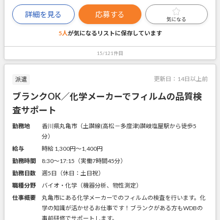
詳細を見る
応募する
気になる
5人
が気になるリストに
保存しています
15/121件目
更新日：
14日以上前
派遣
ブランクOK／化学メーカーでフィルムの品質検
査サポート
勤務地
香川県丸亀市（土讃線(高松－多度津)讃岐塩屋駅から徒歩5
分）
給与
時給 1,300円〜1,400円
勤務時間
8:30～17:15（実働7時間45分）
勤務日数
週5日（休日：土日祝）
職種分野
バイオ・化学（機器分析、物性測定）
仕事概要
丸亀市にある化学メーカーでのフィルムの検査を行います。化
学の知識が活かせるお仕事です！ブランクがある方もWDBの
事前研修でサポートします。