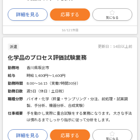
詳細を見る
応募する
気になる
16/121件目
更新日：
14日以上前
派遣
化学品のプロセス評価試験業務
勤務地
香川県坂出市
給与
時給 1,400円〜1,600円
勤務時間
8:00～16:15（実働7時間30分）
勤務日数
週5日（休日：土日祝）
職種分野
バイオ・化学（秤量・サンプリング・分注、前処理・試薬調
製、手分析、機器分析、合成実験）
仕事概要
手を動かし実際に重合試験をする業務になります。 大きな手法
は慣れるまでしっかり指示に従って分析をします。
詳細を見る
応募する
気になる