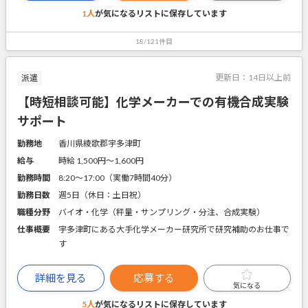
1人
が気になるリストに
保存しています
18/121件目
更新日：
14日以上前
派遣
【時短相談可能】化学メーカーでの有機合成実験
サポート
勤務地
香川県綾歌郡宇多津町
給与
時給 1,500円〜1,600円
勤務時間
8:20～17:00（実働7時間40分）
勤務日数
週5日（休日：土日祝）
職種分野
バイオ・化学（秤量・サンプリング・分注、合成実験）
仕事概要
宇多津町にある大手化学メーカー研究所で研究補助のお仕事で
す
詳細を見る
応募する
気になる
5人
が気になるリストに
保存しています