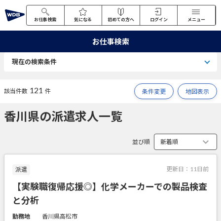
お仕事検索
気になる
初めての方へ
ログイン
メニュー
お仕事検索
現在の検索条件
121
該当件数
件
条件変更
地図表示
香川県の派遣求人一覧
並び順
更新日：
11日前
派遣
【実験職復帰応援◎】化学メーカーでの製品検査
と分析
勤務地
香川県高松市