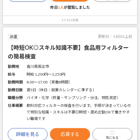
昨日
1人
が閲覧しました
17/121件目
更新日：
14日以上前
派遣
【時短OK◎スキル知識不要】食品用フィルター
の簡易検査
勤務地
香川県坂出市
給与
時給 1,200円〜1,250円
勤務時間
8:00～17:00（実働8時間）
勤務日数
週5日（休日：就業カレンダーに準ずる）
職種分野
バイオ・化学（秤量・サンプリング・分注、物性測定）
仕事概要
飲料対応フィルターの検査を行います。手順が決まっているの
で特別な知識・スキルは不要◎時短・遅め出勤OKで働きやす
い職場です
詳細を見る
応募する
気になる