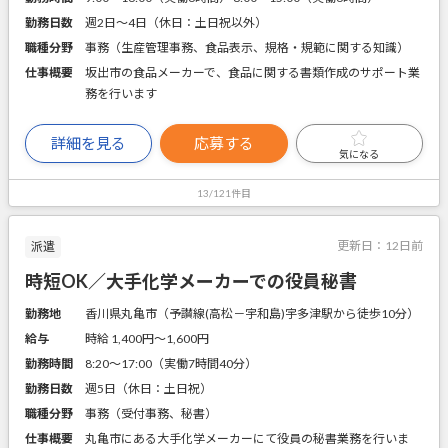
勤務日数
週2日～4日（休日：土日祝以外）
職種分野
事務（生産管理事務、食品表示、規格・規範に関する知識）
仕事概要
坂出市の食品メーカーで、食品に関する書類作成のサポート業
務を行います
詳細を見る
応募する
気になる
13/121件目
更新日：
12日前
派遣
時短OK／大手化学メーカーでの役員秘書
勤務地
香川県丸亀市（予讃線(高松－宇和島)宇多津駅から徒歩10分）
給与
時給 1,400円〜1,600円
勤務時間
8:20～17:00（実働7時間40分）
勤務日数
週5日（休日：土日祝）
職種分野
事務（受付事務、秘書）
仕事概要
丸亀市にある大手化学メーカーにて役員の秘書業務を行いま