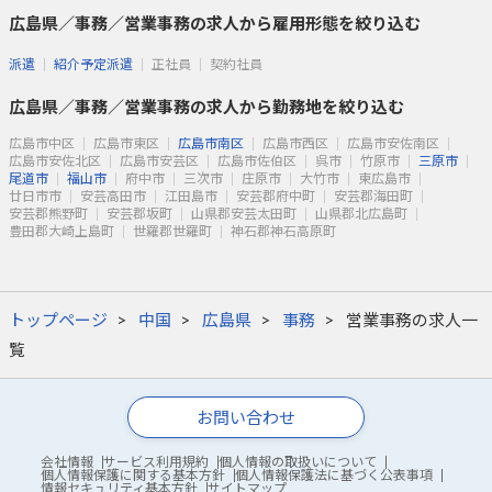
広島県／事務／営業事務の求人から雇用形態を絞り込む
派遣
紹介予定派遣
正社員
契約社員
広島県／事務／営業事務の求人から勤務地を絞り込む
広島市中区
広島市東区
広島市南区
広島市西区
広島市安佐南区
広島市安佐北区
広島市安芸区
広島市佐伯区
呉市
竹原市
三原市
尾道市
福山市
府中市
三次市
庄原市
大竹市
東広島市
廿日市市
安芸高田市
江田島市
安芸郡府中町
安芸郡海田町
安芸郡熊野町
安芸郡坂町
山県郡安芸太田町
山県郡北広島町
豊田郡大崎上島町
世羅郡世羅町
神石郡神石高原町
トップページ
中国
広島県
事務
営業事務の求人一
覧
お問い合わせ
会社情報
サービス利用規約
個人情報の取扱いについて
個人情報保護に関する基本方針
個人情報保護法に基づく公表事項
情報セキュリティ基本方針
サイトマップ