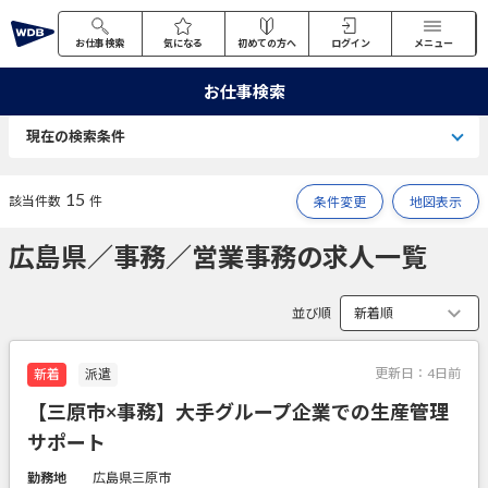
お仕事検索
気になる
初めての方へ
ログイン
メニュー
お仕事検索
現在の検索条件
15
該当件数
件
条件変更
地図表示
広島県／事務／営業事務の求人一覧
並び順
更新日：
4日前
新着
派遣
【三原市×事務】大手グループ企業での生産管理
サポート
勤務地
広島県三原市