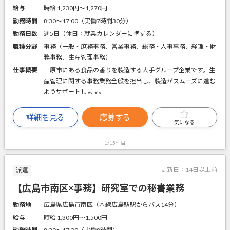
給与
時給 1,230円〜1,270円
勤務時間
8:30～17:00（実働7時間30分）
勤務日数
週5日（休日：就業カレンダーに準ずる）
職種分野
事務（一般・庶務事務、営業事務、総務・人事事務、経理・財
務事務、生産管理事務）
仕事概要
三原市にある食品の香りを製造する大手グループ企業です。生
産管理に関する事務業務全般を担当し、製造がスムーズに進む
ようサポートします。
詳細を見る
応募する
気になる
1/15件目
更新日：
14日以上前
派遣
【広島市南区×事務】研究室での秘書業務
勤務地
広島県広島市南区（本線広島駅駅からバス14分）
給与
時給 1,300円〜1,500円