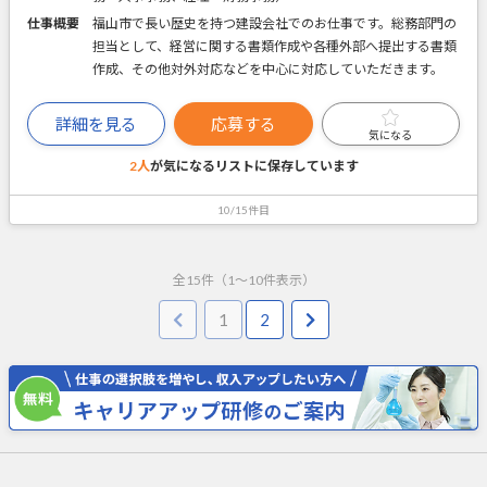
仕事概要
福山市で長い歴史を持つ建設会社でのお仕事です。総務部門の
担当として、経営に関する書類作成や各種外部へ提出する書類
作成、その他対外対応などを中心に対応していただきます。
詳細を見る
応募する
気になる
2人
が気になるリストに
保存しています
10/15件目
全
15
件（
1
～
10
件表示）
1
2