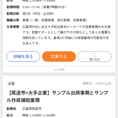
給与
時給 1,300円〜1,400円
勤務時間
9:00～17:45（実働7時間45分）
勤務日数
週5日（休日：土日祝）
職種分野
事務（一般・庶務事務、受付事務、営業事務）
仕事概要
広島市中区にある大手総合素材メーカーでの営業事務のお仕事
です。営業サポートとして縁の下の力持ちとして支える重要な
役割を担っています。最長6か月後には直接雇用の可能性があ
る求人です。
詳細を見る
応募する
気になる
4/15件目
更新日：
30日以上前
派遣
【尾道市×大手企業】サンプル出荷事務とサンプ
ル作成補助業務
勤務地
広島県尾道市
給与
時給 1,300円〜1,400円