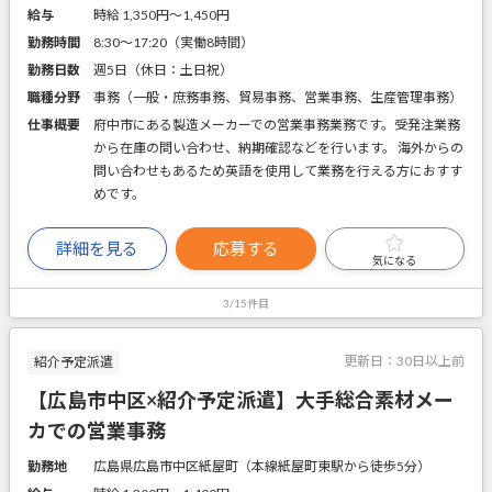
給与
時給 1,350円〜1,450円
勤務時間
8:30～17:20（実働8時間）
勤務日数
週5日（休日：土日祝）
職種分野
事務（一般・庶務事務、貿易事務、営業事務、生産管理事務）
仕事概要
府中市にある製造メーカーでの営業事務業務です。受発注業務
から在庫の問い合わせ、納期確認などを行います。 海外からの
問い合わせもあるため英語を使用して業務を行える方におすす
めです。
詳細を見る
応募する
気になる
3/15件目
更新日：
30日以上前
紹介予定派遣
【広島市中区×紹介予定派遣】大手総合素材メー
カでの営業事務
勤務地
広島県広島市中区紙屋町（本線紙屋町東駅から徒歩5分）