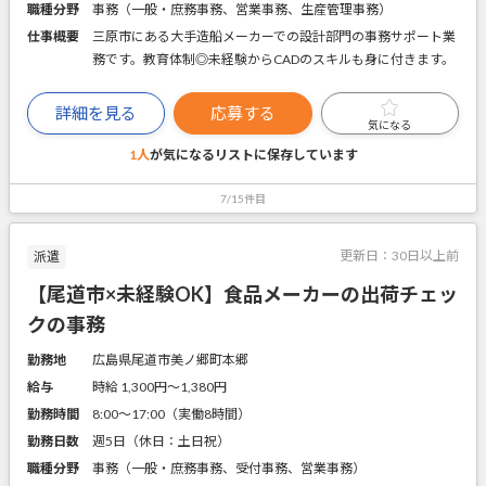
職種分野
事務（一般・庶務事務、営業事務、生産管理事務）
仕事概要
三原市にある大手造船メーカーでの設計部門の事務サポート業
務です。教育体制◎未経験からCADのスキルも身に付きます。
詳細を見る
応募する
気になる
1人
が気になるリストに
保存しています
7/15件目
更新日：
30日以上前
派遣
【尾道市×未経験OK】食品メーカーの出荷チェッ
クの事務
勤務地
広島県尾道市美ノ郷町本郷
給与
時給 1,300円〜1,380円
勤務時間
8:00～17:00（実働8時間）
勤務日数
週5日（休日：土日祝）
職種分野
事務（一般・庶務事務、受付事務、営業事務）