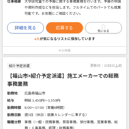
仕事概要
大学研究室での予算に関する事務業務を行います。予算の申請
や資料作成などを担当します。フルタイムでのパートでも就業
可能です。お気軽にご相談ください。
詳細を見る
応募する
気になる
6人
が気になるリストに
保存しています
9/15件目
更新日：
30日以上前
紹介予定派遣
【福山市×紹介予定派遣】施工メーカーでの総務
事務業務
勤務地
広島県福山市
給与
時給 1,450円〜1,550円
勤務時間
8:00～17:00（実働8時間）
勤務日数
週5日（休日：就業カレンダーに準ずる）
職種分野
事務（一般・庶務事務、貿易事務、受付事務、営業事務、総
務・人事事務、経理・財務事務）