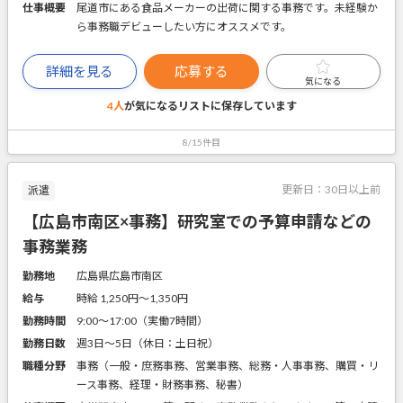
仕事概要
尾道市にある食品メーカーの出荷に関する事務です。未経験か
ら事務職デビューしたい方にオススメです。
詳細を見る
応募する
気になる
4人
が気になるリストに
保存しています
8/15件目
更新日：
30日以上前
派遣
【広島市南区×事務】研究室での予算申請などの
事務業務
勤務地
広島県広島市南区
給与
時給 1,250円〜1,350円
勤務時間
9:00～17:00（実働7時間）
勤務日数
週3日～5日（休日：土日祝）
職種分野
事務（一般・庶務事務、営業事務、総務・人事事務、購買・リ
ース事務、経理・財務事務、秘書）