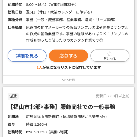
勤務時間
8:00～16:45（実働7時間55分）
勤務日数
週5日（休日：就業カレンダーに準ずる）
職種分野
事務（一般・庶務事務、営業事務、購買・リース事務）
仕事概要
尾道市の化学メーカーでの製品サンプルの出荷調整とサンプル
の作成の補助業務です。事務の経験があればＯＫ！サンプルの
作成も切ったり貼ったりのカンタン作業です◎
詳細を見る
応募する
気になる
1人
が気になるリストに
保存しています
5/15件目
更新日：
30日以上前
派遣
【福山市北部×事務】服飾商社での一般事務
勤務地
広島県福山市新市町（福塩線新市駅から徒歩6分）
給与
時給 1,260円
勤務時間
8:50～17:50（実働8時間）