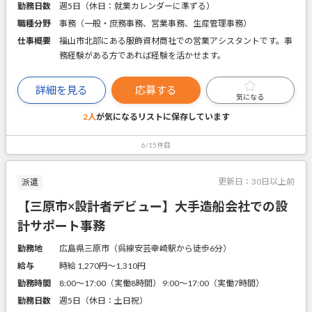
勤務日数
週5日（休日：就業カレンダーに準ずる）
職種分野
事務（一般・庶務事務、営業事務、生産管理事務）
仕事概要
福山市北部にある服飾資材商社での営業アシスタントです。事
務経験がある方であれば経験を活かせます。
詳細を見る
応募する
気になる
2人
が気になるリストに
保存しています
6/15件目
更新日：
30日以上前
派遣
【三原市×設計者デビュー】大手造船会社での設
計サポート事務
勤務地
広島県三原市（呉線安芸幸崎駅から徒歩6分）
給与
時給 1,270円〜1,310円
勤務時間
8:00～17:00（実働8時間） 9:00～17:00（実働7時間）
勤務日数
週5日（休日：土日祝）