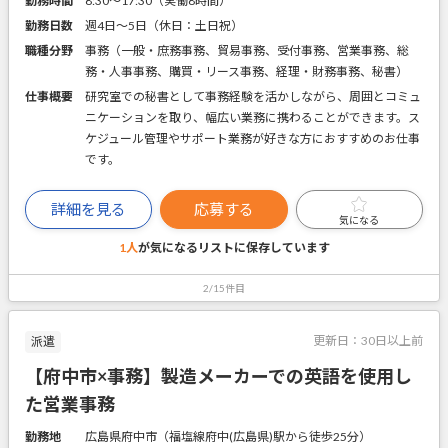
勤務時間
8:30～17:30（実働8時間）
勤務日数
週4日～5日（休日：土日祝）
職種分野
事務（一般・庶務事務、貿易事務、受付事務、営業事務、総
務・人事事務、購買・リース事務、経理・財務事務、秘書）
仕事概要
研究室での秘書として事務経験を活かしながら、周囲とコミュ
ニケーションを取り、幅広い業務に携わることができます。ス
ケジュール管理やサポート業務が好きな方におすすめのお仕事
です。
詳細を見る
応募する
気になる
1人
が気になるリストに
保存しています
2/15件目
更新日：
30日以上前
派遣
【府中市×事務】製造メーカーでの英語を使用し
た営業事務
勤務地
広島県府中市（福塩線府中(広島県)駅から徒歩25分）