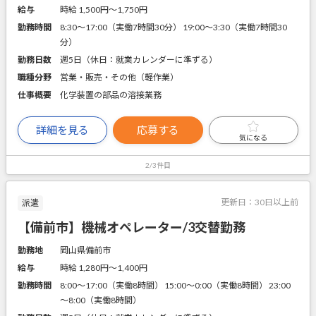
給与
時給 1,500円〜1,750円
勤務時間
8:30～17:00（実働7時間30分） 19:00～3:30（実働7時間30
分）
勤務日数
週5日（休日：就業カレンダーに準ずる）
職種分野
営業・販売・その他（軽作業）
仕事概要
化学装置の部品の溶接業務
詳細を見る
応募する
気になる
2/3件目
更新日：
30日以上前
派遣
【備前市】機械オペレーター/3交替勤務
勤務地
岡山県備前市
給与
時給 1,280円〜1,400円
勤務時間
8:00～17:00（実働8時間） 15:00～0:00（実働8時間） 23:00
～8:00（実働8時間）