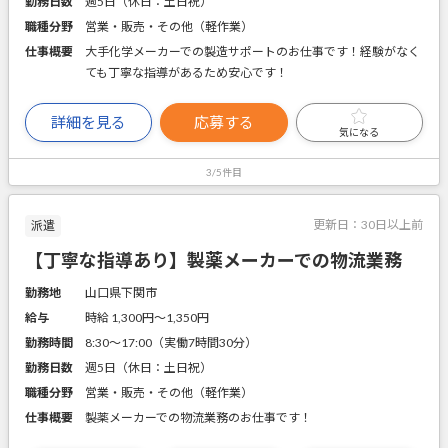
勤務日数
週5日（休日：土日祝）
職種分野
営業・販売・その他（軽作業）
仕事概要
大手化学メーカーでの製造サポートのお仕事です！経験がなく
ても丁寧な指導があるため安心です！
詳細を見る
応募する
気になる
3/5件目
更新日：
30日以上前
派遣
【丁寧な指導あり】製薬メーカーでの物流業務
勤務地
山口県下関市
給与
時給 1,300円〜1,350円
勤務時間
8:30～17:00（実働7時間30分）
勤務日数
週5日（休日：土日祝）
職種分野
営業・販売・その他（軽作業）
仕事概要
製薬メーカーでの物流業務のお仕事です！