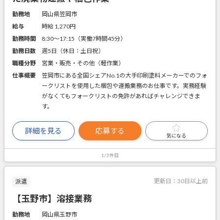
勤務地
岡山県笠岡市
給与
時給 1,270円
勤務時間
8:30～17:15（実働7時間45分）
勤務日数
週5日（休日：土日祝）
職種分野
営業・販売・その他（軽作業）
仕事概要
笠岡市にある全国シェアNo.1の大手印刷塗料メーカーでのフォ
ークリストを使用した梱包や運搬業務のお仕事です。実務経験
がなくてもフォークリストの免許があればチャレンジできま
す。
詳細を見る
応募する
気になる
1/3件目
更新日：
30日以上前
派遣
【玉野市】溶接業務
勤務地
岡山県玉野市