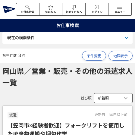
お仕事検索
気になる
初めての方へ
ログイン
メニュー
お仕事検索
現在の検索条件
3
該当件数
件
条件変更
地図表示
岡山県／営業・販売・その他の派遣求人
一覧
並び順
更新日：
30日以上前
派遣
【笠岡市×経験者歓迎】フォークリフトを使用し
た廃棄物運搬や梱包作業