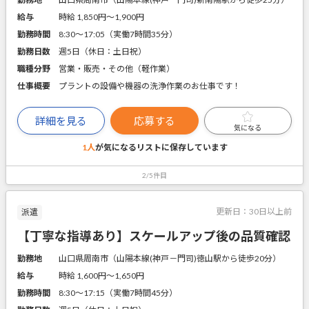
給与
時給 1,850円〜1,900円
勤務時間
8:30～17:05（実働7時間35分）
勤務日数
週5日（休日：土日祝）
職種分野
営業・販売・その他（軽作業）
仕事概要
プラントの設備や機器の洗浄作業のお仕事です！
詳細を見る
応募する
気になる
1人
が気になるリストに
保存しています
2/5件目
更新日：
30日以上前
派遣
【丁寧な指導あり】スケールアップ後の品質確認
勤務地
山口県周南市（山陽本線(神戸－門司)徳山駅から徒歩20分）
給与
時給 1,600円〜1,650円
勤務時間
8:30～17:15（実働7時間45分）