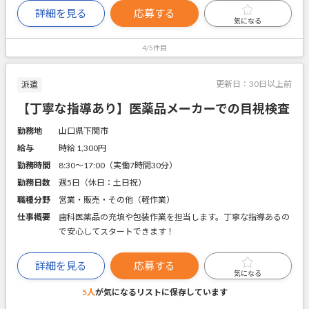
詳細を見る
応募する
気になる
4/5件目
更新日：
30日以上前
派遣
【丁寧な指導あり】医薬品メーカーでの目視検査
勤務地
山口県下関市
給与
時給 1,300円
勤務時間
8:30～17:00（実働7時間30分）
勤務日数
週5日（休日：土日祝）
職種分野
営業・販売・その他（軽作業）
仕事概要
歯科医薬品の充填や包装作業を担当します。丁寧な指導あるの
で安心してスタートできます！
詳細を見る
応募する
気になる
5人
が気になるリストに
保存しています