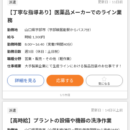
更新日：
11日前
派遣
【丁寧な指導あり】医薬品メーカーでのライン業
務
勤務地
山口県宇部市（宇部線居能駅からバス7分）
給与
時給 1,300円
勤務時間
8:00～16:40（実働7時間40分）
勤務日数
週5日（休日：土日祝）
職種分野
営業・販売・その他（軽作業）
仕事概要
大手製薬企業にて生産ラインにおける製品包装のお仕事です！
詳細を見る
応募する
気になる
1/5件目
更新日：
14日以上前
派遣
【高時給】プラントの設備や機器の洗浄作業
勤務地
山口県周南市（山陽本線(神戸－門司)新南陽駅から徒歩25分）