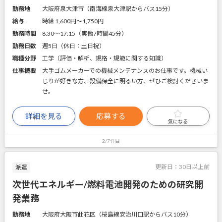
勤務地
大阪府泉大津市（南海線泉大津駅からバス15分）
給与
時給 1,600円〜1,750円
勤務時間
8:30～17:15（実働7時間45分）
勤務日数
週5日（休日：土日祝）
職種分野
工学（評価・解析、規格・規範に関する知識）
仕事概要
大手ゴムメーカーでの機械メンテナンスのお仕事です。機械い
じりが好きな方、設備保全に明るい方、ぜひご検討くださいま
せ。
詳細を見る
応募する
気になる
2/7件目
更新日：
30日以上前
派遣
次世代エネルギー/燃料電池開発のための研究開
発業務
勤務地
大阪府大阪市此花区（桜島線安治川口駅からバス10分）