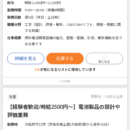
給与
時給 2,000円〜2,200円
勤務時間
9:00～18:00（実働8時間）
勤務日数
週5日（休日：土日祝）
職種分野
工学（設計、評価・解析、CAD/CAMソフト、規格・規範に関
する知識）
仕事概要
燃料電池開発設備の組立、配管・配線、計測、解析補助を担う
お仕事です
詳細を見る
応募する
気になる
3人
が気になるリストに
保存しています
3/7件目
更新日：
30日以上前
派遣
【経験者歓迎/時給2500円～】電池製品の設計や
評価業務
勤務地
大阪府守口市（京阪本線土居(大阪府)駅から徒歩10分）