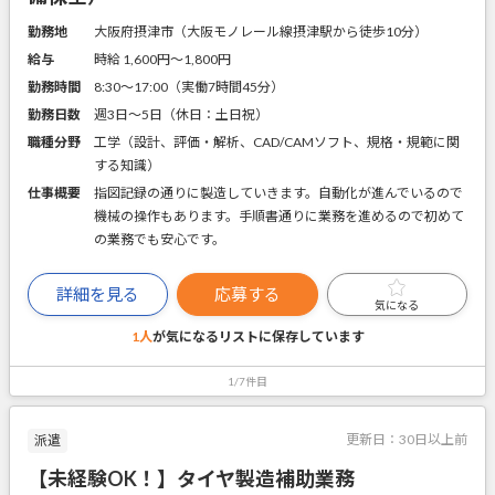
勤務地
大阪府摂津市（大阪モノレール線摂津駅から徒歩10分）
給与
時給 1,600円〜1,800円
勤務時間
8:30～17:00（実働7時間45分）
勤務日数
週3日～5日（休日：土日祝）
職種分野
工学（設計、評価・解析、CAD/CAMソフト、規格・規範に関
する知識）
仕事概要
指図記録の通りに製造していきます。自動化が進んでいるので
機械の操作もあります。手順書通りに業務を進めるので初めて
の業務でも安心です。
詳細を見る
応募する
気になる
1人
が気になるリストに
保存しています
1/7件目
更新日：
30日以上前
派遣
【未経験OK！】タイヤ製造補助業務