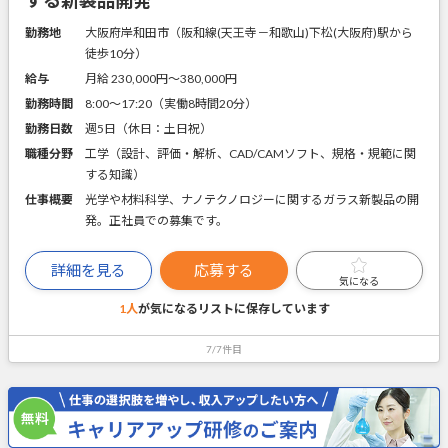
勤務地
大阪府岸和田市（阪和線(天王寺－和歌山)下松(大阪府)駅から
徒歩10分）
給与
月給 230,000円〜380,000円
勤務時間
8:00～17:20（実働8時間20分）
勤務日数
週5日（休日：土日祝）
職種分野
工学（設計、評価・解析、CAD/CAMソフト、規格・規範に関
する知識）
仕事概要
光学や材料科学、ナノテクノロジーに関するガラス新製品の開
発。正社員での募集です。
詳細を見る
応募する
気になる
1人
が気になるリストに
保存しています
7/7件目