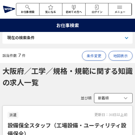
お仕事検索
気になる
初めての方へ
ログイン
メニュー
お仕事検索
現在の検索条件
7
該当件数
件
条件変更
地図表示
大阪府／工学／規格・規範に関する知識
の求人一覧
並び順
更新日：
30日以上前
派遣
設備保全スタッフ（工場設備・ユーティリティ設
備保全）