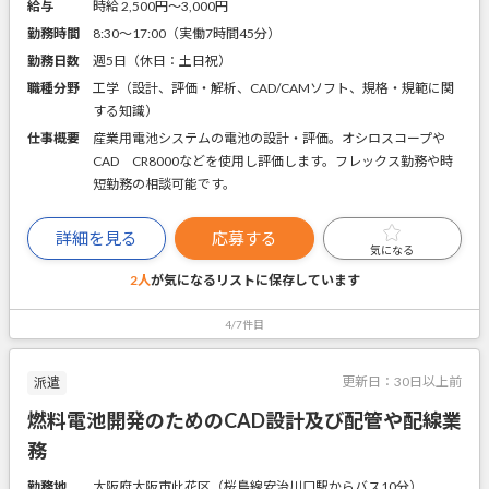
給与
時給 2,500円〜3,000円
勤務時間
8:30～17:00（実働7時間45分）
勤務日数
週5日（休日：土日祝）
職種分野
工学（設計、評価・解析、CAD/CAMソフト、規格・規範に関
する知識）
仕事概要
産業用電池システムの電池の設計・評価。オシロスコープや
CAD CR8000などを使用し評価します。フレックス勤務や時
短勤務の相談可能です。
詳細を見る
応募する
気になる
2人
が気になるリストに
保存しています
4/7件目
更新日：
30日以上前
派遣
燃料電池開発のためのCAD設計及び配管や配線業
務
勤務地
大阪府大阪市此花区（桜島線安治川口駅からバス10分）