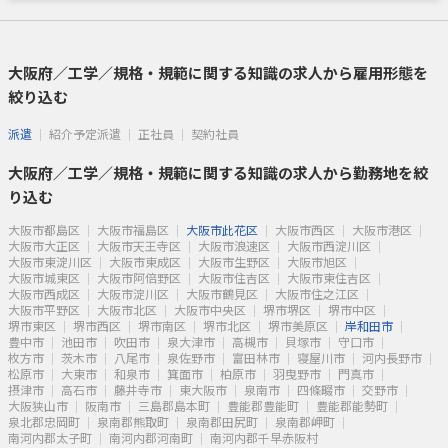
大阪府／工学／規格・規範に関する知識の求人から雇用形態を
絞り込む
派遣
紹介予定派遣
正社員
契約社員
大阪府／工学／規格・規範に関する知識の求人から勤務地を絞
り込む
大阪市都島区
大阪市福島区
大阪市此花区
大阪市西区
大阪市港区
大阪市大正区
大阪市天王寺区
大阪市浪速区
大阪市西淀川区
大阪市東淀川区
大阪市東成区
大阪市生野区
大阪市旭区
大阪市城東区
大阪市阿倍野区
大阪市住吉区
大阪市東住吉区
大阪市西成区
大阪市淀川区
大阪市鶴見区
大阪市住之江区
大阪市平野区
大阪市北区
大阪市中央区
堺市堺区
堺市中区
堺市東区
堺市西区
堺市南区
堺市北区
堺市美原区
岸和田市
豊中市
池田市
吹田市
泉大津市
高槻市
貝塚市
守口市
枚方市
茨木市
八尾市
泉佐野市
富田林市
寝屋川市
河内長野市
松原市
大東市
和泉市
箕面市
柏原市
羽曳野市
門真市
摂津市
高石市
藤井寺市
東大阪市
泉南市
四條畷市
交野市
大阪狭山市
阪南市
三島郡島本町
豊能郡豊能町
豊能郡能勢町
泉北郡忠岡町
泉南郡熊取町
泉南郡田尻町
泉南郡岬町
南河内郡太子町
南河内郡河南町
南河内郡千早赤阪村