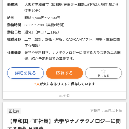
勤務地
大阪府岸和田市（阪和線(天王寺－和歌山)下松(大阪府)駅から
徒歩10分）
給与
時給 1,500円〜2,300円
勤務時間
8:00～17:00（実働8時間）
勤務日数
週5日（休日：土日祝）
職種分野
工学（設計、評価・解析、CAD/CAMソフト、規格・規範に関
する知識）
仕事概要
光学や材料科学、ナノテクノロジーに関するガラス新製品の開
発。紹介予定派遣での募集です。
詳細を見る
応募する
気になる
5人
が気になるリストに
保存しています
6/7件目
更新日：
30日以上前
正社員
【岸和田／正社員】光学やナノテクノロジーに関
する新製品開発