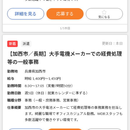
詳細を見る
応募する
気になる
1/5件目
更新日：
本日
新着
派遣
【加西市／長期】大手電機メーカーでの経費処理
等の一般事務
勤務地
兵庫県加西市
給与
時給 1,400円〜1,450円
勤務時間
8:30～17:05（実働7時間50分）
勤務日数
週5日（休日：就業カレンダーに準ずる）
職種分野
事務（一般・庶務事務、営業事務）
仕事概要
加西市の大手電池メーカーにて経費処理等の事務業務を担当し
ます。綺麗な職場でオフィスカジュアル勤務。WDBスタッフも
多数活躍中で働きやすい環境です。