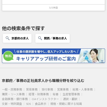
5/5件目
他の検索条件で探す
京都府の求人
関西／事務の求人
京都府／事務の正社員求人から職種分野を絞り込む
一般・庶務事務
貿易事務
受付事務
営業事務
総務・人事事務
購買・リース事務
経理・財務事務
秘書
生産管理事務
金融事務・銀行事務
OAインストラクター
通訳・翻訳
文献・特許調査
SDS
食品表示
規格・規範に関する知識