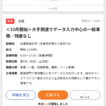
4/5件目
更新日：
1日前
新着
派遣
＜10月開始＞大手関連でデータ入力中心の一般事
務／残業なし
勤務地
兵庫県高砂市（本線荒井駅から徒歩7分）
給与
時給 1,500円
勤務時間
8:30～17:30（実働8時間）
勤務日数
週5日（休日：土日祝）
職種分野
事務（一般・庶務事務、購買・リース事務）
仕事概要
調達部門で資材購入に伴うデータ入力を行います。自分のペー
スでコツコツ進められる♪土日祝休み＆残業なしで働きやすい
環境です。
詳細を見る
応募する
気になる
昨日
1人
が閲覧しました