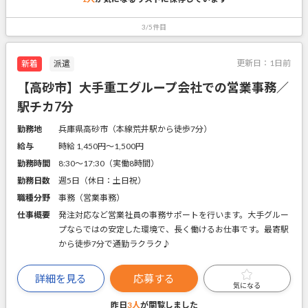
3/5件目
更新日：
1日前
新着
派遣
【高砂市】大手重工グループ会社での営業事務／
駅チカ7分
勤務地
兵庫県高砂市（本線荒井駅から徒歩7分）
給与
時給 1,450円〜1,500円
勤務時間
8:30～17:30（実働8時間）
勤務日数
週5日（休日：土日祝）
職種分野
事務（営業事務）
仕事概要
発注対応など営業社員の事務サポートを行います。大手グルー
プならではの安定した環境で、長く働けるお仕事です。最寄駅
から徒歩7分で通勤ラクラク♪
詳細を見る
応募する
気になる
昨日
3人
が閲覧しました