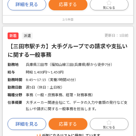
詳細を見る
応募する
気になる
2/5件目
更新日：
1日前
新着
派遣
【三田市駅チカ】大手グループでの請求や支払い
に関する一般事務
勤務地
兵庫県三田市（福知山線三田(兵庫県)駅から徒歩7分）
給与
時給 1,400円〜1,450円
勤務時間
8:45～17:15（実働7時間45分）
勤務日数
週5日（休日：土日祝）
職種分野
事務（一般・庶務事務、経理・財務事務）
仕事概要
大手メーカー関連会社にて、データの入力や書類の発行など支
払いや請求に関する一般事務を担当します。
詳細を見る
応募する
気になる
1人
が気になるリストに
保存しています