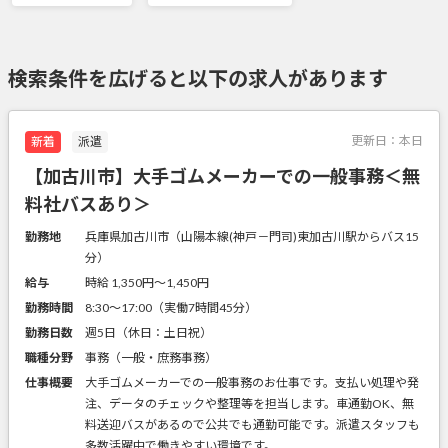
検索条件を広げると以下の求人があります
更新日：
本日
新着
派遣
【加古川市】大手ゴムメーカーでの一般事務＜無
料社バスあり＞
勤務地
兵庫県加古川市（山陽本線(神戸－門司)東加古川駅からバス15
分）
給与
時給 1,350円〜1,450円
勤務時間
8:30～17:00（実働7時間45分）
勤務日数
週5日（休日：土日祝）
職種分野
事務（一般・庶務事務）
仕事概要
大手ゴムメーカーでの一般事務のお仕事です。支払い処理や発
注、データのチェックや整理等を担当します。車通勤OK、無
料送迎バスがあるので公共でも通勤可能です。派遣スタッフも
多数活躍中で働きやすい環境です。