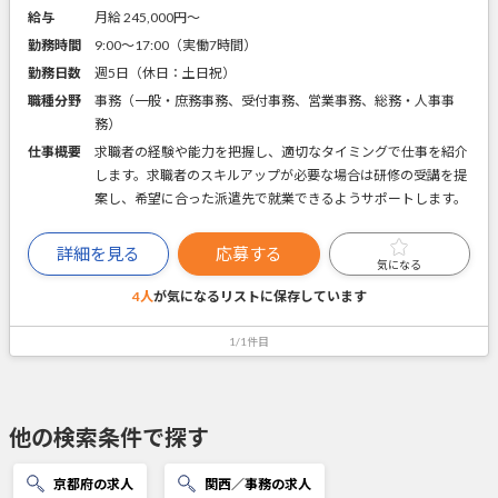
給与
月給 245,000円〜
勤務時間
9:00～17:00（実働7時間）
勤務日数
週5日（休日：土日祝）
職種分野
事務（一般・庶務事務、受付事務、営業事務、総務・人事事
務）
仕事概要
求職者の経験や能力を把握し、適切なタイミングで仕事を紹介
します。求職者のスキルアップが必要な場合は研修の受講を提
案し、希望に合った派遣先で就業できるようサポートします。
詳細を見る
応募する
気になる
4人
が気になるリストに
保存しています
1/1件目
他の検索条件で探す
京都府の求人
関西／事務の求人