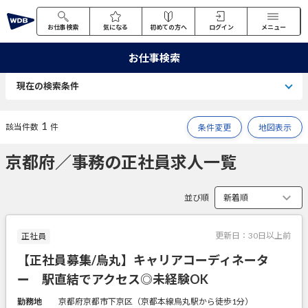
お仕事検索
気になる
初めての方へ
ログイン
メニュー
お仕事検索
現在の検索条件
1
該当件数
件
条件変更
地図表示
京都府／事務の正社員求人一覧
並び順
更新日：
30日以上前
正社員
【正社員募集/烏丸】キャリアコーディネータ
ー 駅直結でアクセス◎未経験OK
勤務地
京都府京都市下京区（京都本線烏丸駅から徒歩1分）