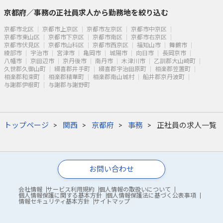
京都府／事務の正社員求人から勤務地を絞り込む
京都市北区
京都市上京区
京都市左京区
京都市中京区
京都市東山区
京都市下京区
京都市南区
京都市右京区
京都市伏見区
京都市山科区
京都市西京区
福知山市
舞鶴市
綾部市
宇治市
宮津市
亀岡市
城陽市
向日市
長岡京市
八幡市
京田辺市
京丹後市
南丹市
木津川市
乙訓郡大山崎町
久世郡久御山町
綴喜郡井手町
綴喜郡宇治田原町
相楽郡笠置町
相楽郡和束町
相楽郡精華町
相楽郡南山城村
船井郡京丹波町
与謝郡伊根町
与謝郡与謝野町
トップページ
関西
京都府
事務
正社員の求人一覧
お問い合わせ
会社情報
サービス利用規約
個人情報の取扱いについて
個人情報保護に関する基本方針
個人情報保護法に基づく公表事項
情報セキュリティ基本方針
サイトマップ