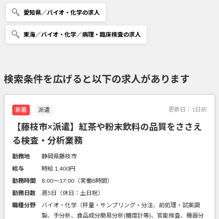
愛知県／バイオ・化学の求人
東海／バイオ・化学／病理・臨床検査の求人
検索条件を広げると以下の求人があります
更新日：
1日前
新着
派遣
【藤枝市×派遣】紅茶や粉末飲料の品質をささえ
る検査・分析業務
勤務地
静岡県藤枝市
給与
時給 1,400円
勤務時間
8:00～17:00（実働8時間）
勤務日数
週5日（休日：土日祝）
職種分野
バイオ・化学（秤量・サンプリング・分注、前処理・試薬調
製、手分析、食品成分簡易分析(糖度計等)、官能検査、機器分