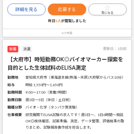
詳細を見る
応募する
気になる
昨日
1人
が閲覧しました
3/5件目
更新日：
1日前
新着
派遣
【大府市】時短勤務OK◎バイオマーカー探索を
目的とした生体試料のELISA測定
勤務地
愛知県大府市（東海道本線(熱海－米原)大府駅からバス10分）
給与
時給 1,550円〜1,650円
勤務時間
9:00～17:00（実働7時間）
勤務日数
週3日～5日（休日：土日祝）
職種分野
バイオ・化学（タンパク質実験）
仕事概要
研究機関でELISA試験の求人です！週3日～、1日6時間～相談
OK◎検体確認、試薬準備、測定、データ整理、評価結果の取
りまとめ、試験報告書作成を担当します。