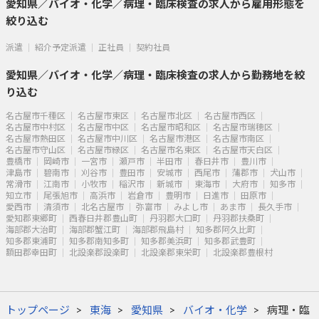
愛知県／バイオ・化学／病理・臨床検査の求人から雇用形態を
絞り込む
派遣
紹介予定派遣
正社員
契約社員
愛知県／バイオ・化学／病理・臨床検査の求人から勤務地を絞
り込む
名古屋市千種区
名古屋市東区
名古屋市北区
名古屋市西区
名古屋市中村区
名古屋市中区
名古屋市昭和区
名古屋市瑞穂区
名古屋市熱田区
名古屋市中川区
名古屋市港区
名古屋市南区
名古屋市守山区
名古屋市緑区
名古屋市名東区
名古屋市天白区
豊橋市
岡崎市
一宮市
瀬戸市
半田市
春日井市
豊川市
津島市
碧南市
刈谷市
豊田市
安城市
西尾市
蒲郡市
犬山市
常滑市
江南市
小牧市
稲沢市
新城市
東海市
大府市
知多市
知立市
尾張旭市
高浜市
岩倉市
豊明市
日進市
田原市
愛西市
清須市
北名古屋市
弥富市
みよし市
あま市
長久手市
愛知郡東郷町
西春日井郡豊山町
丹羽郡大口町
丹羽郡扶桑町
海部郡大治町
海部郡蟹江町
海部郡飛島村
知多郡阿久比町
知多郡東浦町
知多郡南知多町
知多郡美浜町
知多郡武豊町
額田郡幸田町
北設楽郡設楽町
北設楽郡東栄町
北設楽郡豊根村
トップページ
東海
愛知県
バイオ・化学
病理・臨