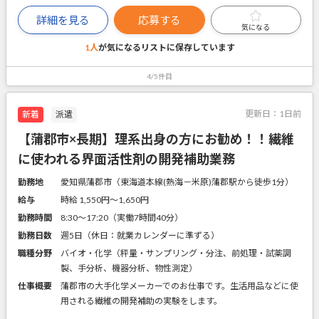
詳細を見る
応募する
気になる
1人
が気になるリストに
保存しています
4/5件目
更新日：
1日前
新着
派遣
【蒲郡市×長期】理系出身の方にお勧め！！繊維
に使われる界面活性剤の開発補助業務
勤務地
愛知県蒲郡市（東海道本線(熱海－米原)蒲郡駅から徒歩1分）
給与
時給 1,550円〜1,650円
勤務時間
8:30～17:20（実働7時間40分）
勤務日数
週5日（休日：就業カレンダーに準ずる）
職種分野
バイオ・化学（秤量・サンプリング・分注、前処理・試薬調
製、手分析、機器分析、物性測定）
仕事概要
蒲郡市の大手化学メーカーでのお仕事です。生活用品などに使
用される繊維の開発補助の実験をします。