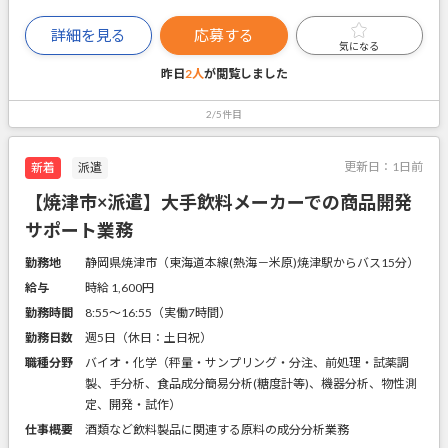
詳細を見る
応募する
気になる
昨日
2人
が閲覧しました
2/5件目
更新日：
1日前
新着
派遣
【焼津市×派遣】大手飲料メーカーでの商品開発
サポート業務
勤務地
静岡県焼津市（東海道本線(熱海－米原)焼津駅からバス15分）
給与
時給 1,600円
勤務時間
8:55～16:55（実働7時間）
勤務日数
週5日（休日：土日祝）
職種分野
バイオ・化学（秤量・サンプリング・分注、前処理・試薬調
製、手分析、食品成分簡易分析(糖度計等)、機器分析、物性測
定、開発・試作）
仕事概要
酒類など飲料製品に関連する原料の成分分析業務