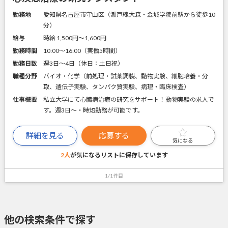
勤務地
愛知県名古屋市守山区（瀬戸線大森・金城学院前駅から徒歩10
分）
給与
時給 1,500円〜1,600円
勤務時間
10:00～16:00（実働5時間）
勤務日数
週3日～4日（休日：土日祝）
職種分野
バイオ・化学（前処理・試薬調製、動物実験、細胞培養・分
取、遺伝子実験、タンパク質実験、病理・臨床検査）
仕事概要
私立大学にて心臓病治療の研究をサポート！動物実験の求人で
す。週3日～・時短勤務が可能です。
詳細を見る
応募する
気になる
2人
が気になるリストに
保存しています
1/1件目
他の検索条件で探す