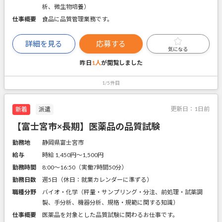
析、微生物培養）
仕事概要
食品に品質管理業務です。
詳細を見る
応募する
気になる
昨日
1人
が閲覧しました
1/5件目
更新日：
1日前
新着
派遣
【富士宮市×長期】医薬品の品質試験
勤務地
静岡県富士宮市
給与
時給 1,450円〜1,500円
勤務時間
8:00～16:50（実働7時間50分）
勤務日数
週5日（休日：就業カレンダーに準ずる）
職種分野
バイオ・化学（秤量・サンプリング・分注、前処理・試薬調
製、手分析、機器分析、規格・規範に関する知識）
仕事概要
医薬品を対象とした品質試験に関わるお仕事です。