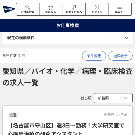
お仕事検索
気になる
初めての方へ
ログイン
メニュー
お仕事検索
現在の検索条件
1
該当件数
件
条件変更
地図表示
愛知県／バイオ・化学／病理・臨床検査
の求人一覧
並び順
更新日：
4日前
派遣
【名古屋市守山区】週3日～勤務！大学研究室で
心疾患治療の研究アシスタント