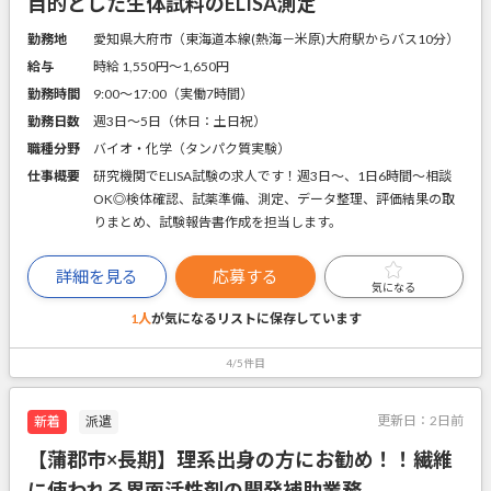
目的とした生体試料のELISA測定
勤務地
愛知県大府市（東海道本線(熱海－米原)大府駅からバス10分）
給与
時給 1,550円〜1,650円
勤務時間
9:00～17:00（実働7時間）
勤務日数
週3日～5日（休日：土日祝）
職種分野
バイオ・化学（タンパク質実験）
仕事概要
研究機関でELISA試験の求人です！週3日～、1日6時間～相談
OK◎検体確認、試薬準備、測定、データ整理、評価結果の取
りまとめ、試験報告書作成を担当します。
詳細を見る
応募する
気になる
1人
が気になるリストに
保存しています
4/5件目
更新日：
2日前
新着
派遣
【蒲郡市×長期】理系出身の方にお勧め！！繊維
に使われる界面活性剤の開発補助業務