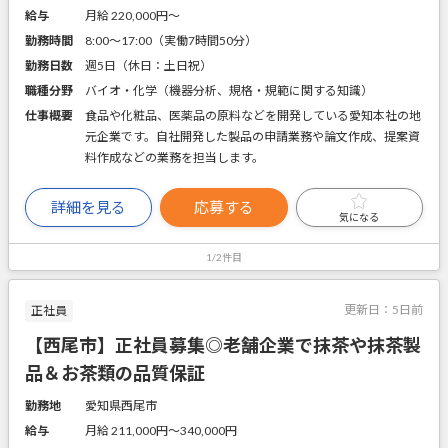
給与
月給 220,000円〜
勤務時間
8:00～17:00（実働7時間50分）
勤務日数
週5日（休日：土日祝）
職種分野
バイオ・化学（機器分析、規格・規範に関する知識）
仕事概要
食品や化粧品、医薬品の原料などを開発している愛知本社の地
元企業です。自社開発した製品の申請業務や論文作成、提案資
料作成などの業務を担当します。
詳細を見る
応募する
気になる
1/2件目
更新日：
5日前
正社員
【西尾市】正社員募集◎老舗企業で抹茶や抹茶製
品＆お茶類の品質保証
勤務地
愛知県西尾市
給与
月給 211,000円〜340,000円