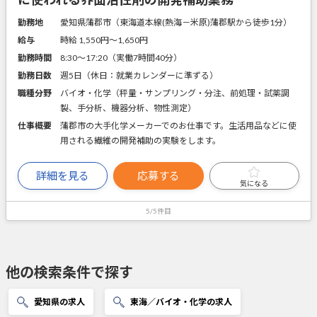
勤務地
愛知県蒲郡市（東海道本線(熱海－米原)蒲郡駅から徒歩1分）
給与
時給 1,550円〜1,650円
勤務時間
8:30～17:20（実働7時間40分）
勤務日数
週5日（休日：就業カレンダーに準ずる）
職種分野
バイオ・化学（秤量・サンプリング・分注、前処理・試薬調
製、手分析、機器分析、物性測定）
仕事概要
蒲郡市の大手化学メーカーでのお仕事です。生活用品などに使
用される繊維の開発補助の実験をします。
詳細を見る
応募する
気になる
5/5件目
他の検索条件で探す
愛知県の求人
東海／バイオ・化学の求人