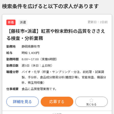
検索条件を広げると以下の求人があります
更新日：
2日前
新着
派遣
【藤枝市×派遣】紅茶や粉末飲料の品質をささえ
る検査・分析業務
勤務地
静岡県藤枝市
給与
時給 1,400円
勤務時間
8:00～17:00（実働8時間）
勤務日数
週5日（休日：土日祝）
職種分野
バイオ・化学（秤量・サンプリング・分注、前処理・試薬調
製、手分析、食品成分簡易分析(糖度計等)、官能検査、機器分
析、微生物培養）
仕事概要
食品に品質管理業務です。
詳細を見る
応募する
気になる