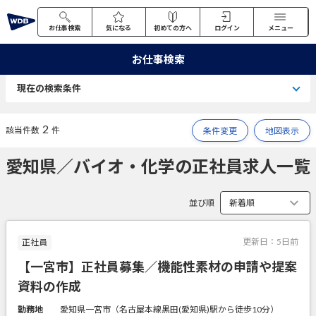
お仕事検索
気になる
初めての方へ
ログイン
メニュー
お仕事検索
現在の検索条件
2
該当件数
件
条件変更
地図表示
愛知県／バイオ・化学の正社員求人一覧
並び順
更新日：
5日前
正社員
【一宮市】正社員募集／機能性素材の申請や提案
資料の作成
勤務地
愛知県一宮市（名古屋本線黒田(愛知県)駅から徒歩10分）