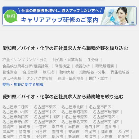
愛知県／バイオ・化学の正社員求人から職種分野を絞り込む
秤量・サンプリング・分注
前処理・試薬調製
手分析
食品成分簡易分析(糖度計等)
官能検査
機器分析
顕微鏡観察
物性測定
合成実験
膜形成
動物実験
細胞培養・分取
微生物培養
遺伝子実験
タンパク質実験
病理・臨床検査
開発・試作
規格・規範に関する知識
愛知県／バイオ・化学の正社員求人から勤務地を絞り込む
名古屋市千種区
名古屋市東区
名古屋市北区
名古屋市西区
名古屋市中村区
名古屋市中区
名古屋市昭和区
名古屋市瑞穂区
名古屋市熱田区
名古屋市中川区
名古屋市港区
名古屋市南区
名古屋市守山区
名古屋市緑区
名古屋市名東区
名古屋市天白区
豊橋市
岡崎市
一宮市
瀬戸市
半田市
春日井市
豊川市
津島市
碧南市
刈谷市
豊田市
安城市
西尾市
蒲郡市
犬山市
常滑市
江南市
小牧市
稲沢市
新城市
東海市
大府市
知多市