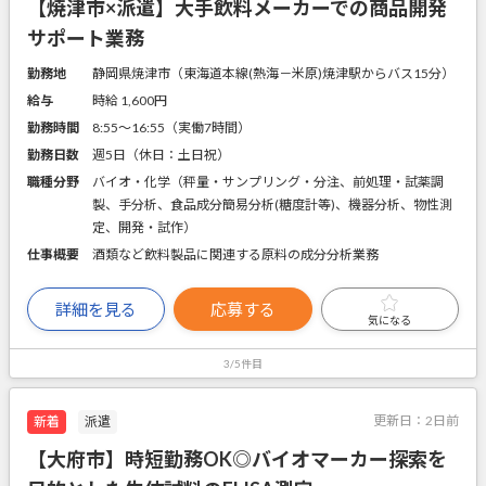
【焼津市×派遣】大手飲料メーカーでの商品開発
サポート業務
勤務地
静岡県焼津市（東海道本線(熱海－米原)焼津駅からバス15分）
給与
時給 1,600円
勤務時間
8:55～16:55（実働7時間）
勤務日数
週5日（休日：土日祝）
職種分野
バイオ・化学（秤量・サンプリング・分注、前処理・試薬調
製、手分析、食品成分簡易分析(糖度計等)、機器分析、物性測
定、開発・試作）
仕事概要
酒類など飲料製品に関連する原料の成分分析業務
詳細を見る
応募する
気になる
3/5件目
更新日：
2日前
新着
派遣
【大府市】時短勤務OK◎バイオマーカー探索を