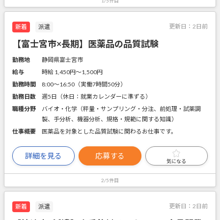
1/5件目
更新日：
2日前
新着
派遣
【富士宮市×長期】医薬品の品質試験
勤務地
静岡県富士宮市
給与
時給 1,450円〜1,500円
勤務時間
8:00～16:50（実働7時間50分）
勤務日数
週5日（休日：就業カレンダーに準ずる）
職種分野
バイオ・化学（秤量・サンプリング・分注、前処理・試薬調
製、手分析、機器分析、規格・規範に関する知識）
仕事概要
医薬品を対象とした品質試験に関わるお仕事です。
詳細を見る
応募する
気になる
2/5件目
更新日：
2日前
新着
派遣