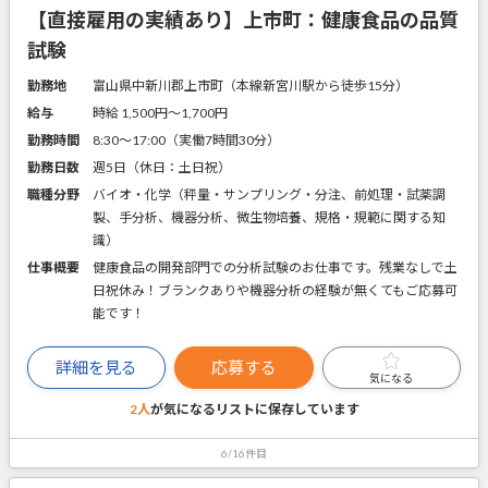
【直接雇用の実績あり】上市町：健康食品の品質
試験
勤務地
富山県中新川郡上市町（本線新宮川駅から徒歩15分）
給与
時給 1,500円〜1,700円
勤務時間
8:30～17:00（実働7時間30分）
勤務日数
週5日（休日：土日祝）
職種分野
バイオ・化学（秤量・サンプリング・分注、前処理・試薬調
製、手分析、機器分析、微生物培養、規格・規範に関する知
識）
仕事概要
健康食品の開発部門での分析試験のお仕事です。残業なしで土
日祝休み！ブランクありや機器分析の経験が無くてもご応募可
能です！
詳細を見る
応募する
気になる
2人
が気になるリストに
保存しています
6/16件目