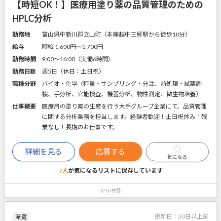
【時短OK！】医療用塗り薬の品質管理のための
HPLC分析
勤務地
富山県中新川郡立山町（本線越中三郷駅から徒歩10分）
給与
時給 1,600円〜1,700円
勤務時間
9:00～16:00（実働6時間）
勤務日数
週5日（休日：土日祝）
職種分野
バイオ・化学（秤量・サンプリング・分注、前処理・試薬調
製、手分析、官能検査、機器分析、物性測定、微生物培養）
仕事概要
医療用の塗り薬の生産を行う大手グループ企業にて、品質管理
に関する分析業務を担当します。経験者歓迎！土日祝休み！残
業なし！長期のお仕事です。
詳細を見る
応募する
気になる
7人
が気になるリストに
保存しています
3/16件目
更新日：
30日以上前
派遣