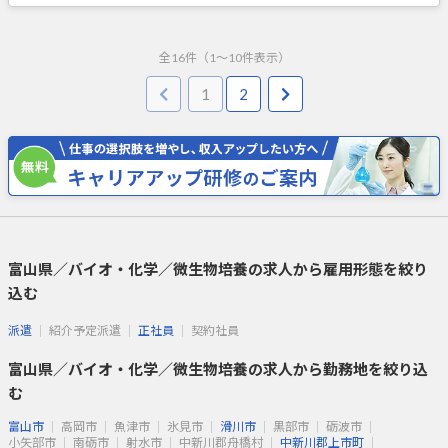
全
16
件（
1
～
10
件表示）
1
2
富山県／バイオ・化学／微生物培養の求人から雇用形態を絞り
込む
派遣
紹介予定派遣
正社員
契約社員
富山県／バイオ・化学／微生物培養の求人から勤務地を絞り込
む
富山市
高岡市
魚津市
氷見市
滑川市
黒部市
砺波市
小矢部市
南砺市
射水市
中新川郡舟橋村
中新川郡上市町