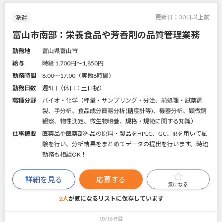
更新日：
30日以上前
派遣
富山市南部：栄養食品や芳香剤の品質管理業務
勤務地
富山県富山市
給与
時給 1,700円〜1,850円
勤務時間
8:00～17:00（実働8時間）
勤務日数
週5日（休日：土日祝）
職種分野
バイオ・化学（秤量・サンプリング・分注、前処理・試薬調
製、手分析、食品成分簡易分析(糖度計等)、機器分析、顕微鏡
観察、物性測定、微生物培養、規格・規範に関する知識）
仕事概要
医薬品や医薬部外品の原料・製品をHPLC、GC、IRを用いて試
験を行い、分析結果をまとめてデータの提出を行います。時短
勤務も相談OK！
詳細を見る
応募する
気になる
2人
が気になるリストに
保存しています
10/16件目