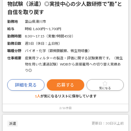
物試験（派遣）◎実技中心の少人数研修で“勘”と
自信を取り戻す
勤務地
富山県滑川市
給与
時給 1,600円〜1,700円
勤務時間
8:30～17:15（実働7時間45分）
勤務日数
週5日（休日：土日祝）
職種分野
バイオ・化学（顕微鏡観察、微生物培養）
仕事概要
産業用フィルターの製造・評価に関する試験業務です。（微生
物を用いた濾過試験）WDBから直接雇用への切り替え実績あ
り◎
詳細を見る
応募する
気になる
1人
が気になるリストに
保存しています
2/16件目
更新日：
30日以上前
派遣