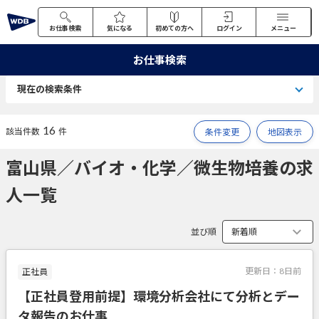
お仕事検索
気になる
初めての方へ
ログイン
メニュー
お仕事検索
現在の検索条件
16
該当件数
件
条件変更
地図表示
富山県／バイオ・化学／微生物培養の求
人一覧
並び順
更新日：
8日前
正社員
【正社員登用前提】環境分析会社にて分析とデー
タ報告のお仕事