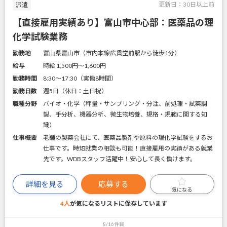
更新日：
30日以上前
派遣
【直接雇用実績あり】富山市中心部：医薬品の理
化学試験業務
勤務地
富山県富山市（市内本線広貫堂前駅から徒歩1分）
給与
時給 1,500円〜1,600円
勤務時間
8:30～17:30（実働8時間）
勤務日数
週5日（休日：土日祝）
職種分野
バイオ・化学（秤量・サンプリング・分注、前処理・試薬調
製、手分析、機器分析、微生物培養、規格・規範に関する知
識）
仕事概要
老舗の製薬会社にて、医薬品製剤や原料の理化学試験をするお
仕事です。時短就業の相談も可能！直接雇用の実績がある就業
先です。WDBスタッフ活躍中！安心して長く働けます。
詳細を見る
応募する
気になる
4人
が気になるリストに
保存しています
8/16件目