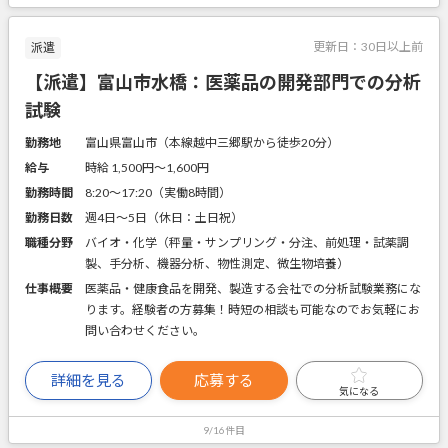
更新日：
30日以上前
派遣
【派遣】富山市水橋：医薬品の開発部門での分析
試験
勤務地
富山県富山市（本線越中三郷駅から徒歩20分）
給与
時給 1,500円〜1,600円
勤務時間
8:20～17:20（実働8時間）
勤務日数
週4日～5日（休日：土日祝）
職種分野
バイオ・化学（秤量・サンプリング・分注、前処理・試薬調
製、手分析、機器分析、物性測定、微生物培養）
仕事概要
医薬品・健康食品を開発、製造する会社での分析試験業務にな
ります。経験者の方募集！時短の相談も可能なのでお気軽にお
問い合わせください。
詳細を見る
応募する
気になる
9/16件目