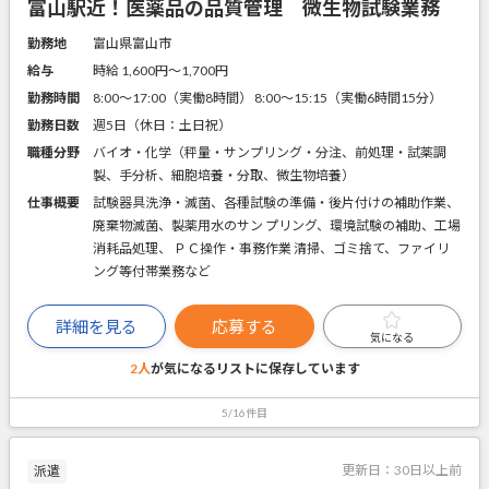
富山駅近！医薬品の品質管理 微生物試験業務
勤務地
富山県富山市
給与
時給 1,600円〜1,700円
勤務時間
8:00～17:00（実働8時間） 8:00～15:15（実働6時間15分）
勤務日数
週5日（休日：土日祝）
職種分野
バイオ・化学（秤量・サンプリング・分注、前処理・試薬調
製、手分析、細胞培養・分取、微生物培養）
仕事概要
試験器具洗浄・滅菌、各種試験の準備・後片付けの補助作業、
廃棄物滅菌、製薬用水のサン プリング、環境試験の補助、工場
消耗品処理、 ＰＣ操作・事務作業 清掃、ゴミ捨て、ファイリ
ング等付帯業務など
詳細を見る
応募する
気になる
2人
が気になるリストに
保存しています
5/16件目
更新日：
30日以上前
派遣