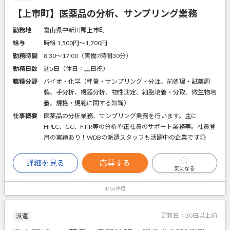
【上市町】医薬品の分析、サンプリング業務
勤務地
富山県中新川郡上市町
給与
時給 1,500円〜1,700円
勤務時間
8:30～17:00（実働7時間30分）
勤務日数
週5日（休日：土日祝）
職種分野
バイオ・化学（秤量・サンプリング・分注、前処理・試薬調
製、手分析、機器分析、物性測定、細胞培養・分取、微生物培
養、規格・規範に関する知識）
仕事概要
医薬品の分析業務、サンプリング業務を行います。主に
HPLC、GC、FTIR等の分析や正社員のサポート業務等。社員登
用の実績あり！WDBの派遣スタッフも活躍中の企業です◎
詳細を見る
応募する
気になる
4/16件目
更新日：
30日以上前
派遣