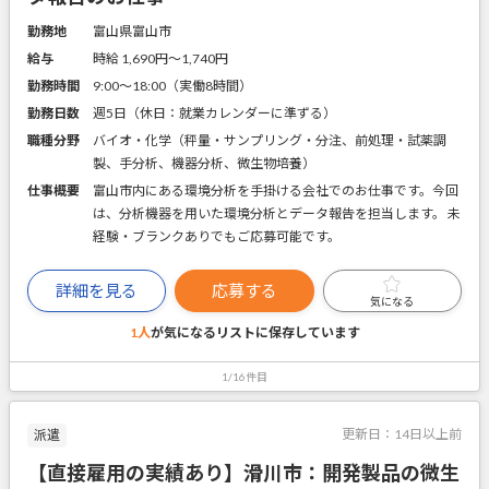
勤務地
富山県富山市
給与
時給 1,690円〜1,740円
勤務時間
9:00～18:00（実働8時間）
勤務日数
週5日（休日：就業カレンダーに準ずる）
職種分野
バイオ・化学（秤量・サンプリング・分注、前処理・試薬調
製、手分析、機器分析、微生物培養）
仕事概要
富山市内にある環境分析を手掛ける会社でのお仕事です。今回
は、分析機器を用いた環境分析とデータ報告を担当します。 未
経験・ブランクありでもご応募可能です。
詳細を見る
応募する
気になる
1人
が気になるリストに
保存しています
1/16件目
更新日：
14日以上前
派遣
【直接雇用の実績あり】滑川市：開発製品の微生