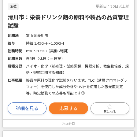
更新日：
30日以上前
派遣
滑川市：栄養ドリンク剤の原料や製品の品質管理
試験
勤務地
富山県滑川市
給与
時給 1,450円〜1,550円
勤務時間
8:30～17:30（実働8時間）
勤務日数
週5日（休日：土日祝）
職種分野
バイオ・化学（前処理・試薬調製、機器分析、微生物培養、規
格・規範に関する知識）
仕事概要
製品や原料の理化学試験を行います。TLC（薄層クロマトグラ
フィー）を使用した成分分析やUV計を使用した吸光度測定
等。時短勤務での応募も可能です◎
詳細を見る
応募する
気になる
7/16件目