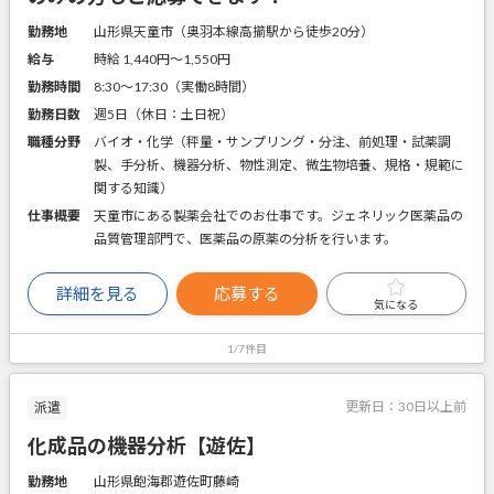
勤務地
山形県天童市（奥羽本線高擶駅から徒歩20分）
給与
時給 1,440円〜1,550円
勤務時間
8:30～17:30（実働8時間）
勤務日数
週5日（休日：土日祝）
職種分野
バイオ・化学（秤量・サンプリング・分注、前処理・試薬調
製、手分析、機器分析、物性測定、微生物培養、規格・規範に
関する知識）
仕事概要
天童市にある製薬会社でのお仕事です。ジェネリック医薬品の
品質管理部門で、医薬品の原薬の分析を行います。
詳細を見る
応募する
気になる
1/7件目
更新日：
30日以上前
派遣
化成品の機器分析【遊佐】
勤務地
山形県飽海郡遊佐町藤崎