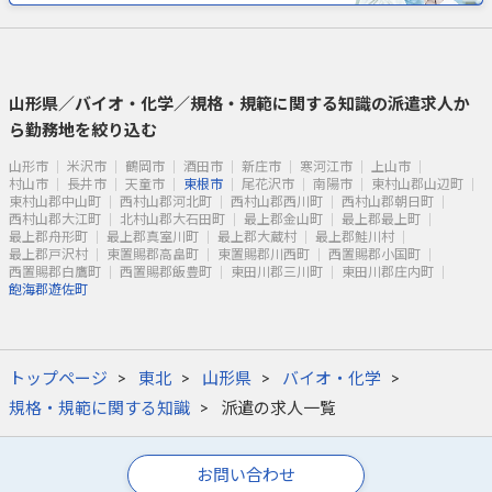
山形県／バイオ・化学／規格・規範に関する知識の派遣求人か
ら勤務地を絞り込む
山形市
米沢市
鶴岡市
酒田市
新庄市
寒河江市
上山市
村山市
長井市
天童市
東根市
尾花沢市
南陽市
東村山郡山辺町
東村山郡中山町
西村山郡河北町
西村山郡西川町
西村山郡朝日町
西村山郡大江町
北村山郡大石田町
最上郡金山町
最上郡最上町
最上郡舟形町
最上郡真室川町
最上郡大蔵村
最上郡鮭川村
最上郡戸沢村
東置賜郡高畠町
東置賜郡川西町
西置賜郡小国町
西置賜郡白鷹町
西置賜郡飯豊町
東田川郡三川町
東田川郡庄内町
飽海郡遊佐町
トップページ
東北
山形県
バイオ・化学
規格・規範に関する知識
派遣の求人一覧
お問い合わせ