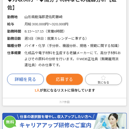
佐】
勤務地
山形県飽海郡遊佐町藤崎
給与
月給 300,000円〜320,000円
勤務時間
8:15～17:15（実働8時間）
勤務日数
週5日（休日：就業カレンダーに準ずる）
職種分野
バイオ・化学（手分析、機器分析、規格・規範に関する知識）
仕事概要
化成品や電子材料を生産する老舗メーカーにて、高分子材料お
よびその原料の分析を行います。※WDB正社員（無期雇用派
遣社員）のお仕事です。
詳細を見る
応募する
気になる
1人
が気になるリストに
保存しています
7/7件目