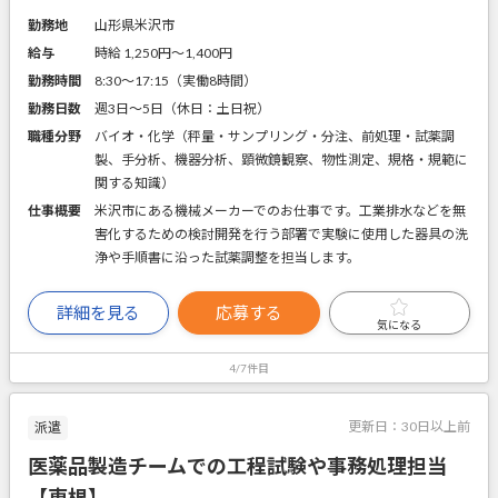
勤務地
山形県米沢市
給与
時給 1,250円〜1,400円
勤務時間
8:30～17:15（実働8時間）
勤務日数
週3日～5日（休日：土日祝）
職種分野
バイオ・化学（秤量・サンプリング・分注、前処理・試薬調
製、手分析、機器分析、顕微鏡観察、物性測定、規格・規範に
関する知識）
仕事概要
米沢市にある機械メーカーでのお仕事です。工業排水などを無
害化するための検討開発を行う部署で実験に使用した器具の洗
浄や手順書に沿った試薬調整を担当します。
詳細を見る
応募する
気になる
4/7件目
更新日：
30日以上前
派遣
医薬品製造チームでの工程試験や事務処理担当
【東根】