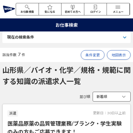
お仕事検索
気になる
初めての方へ
ログイン
メニュー
お仕事検索
現在の検索条件
7
該当件数
件
条件変更
地図表示
山形県／バイオ・化学／規格・規範に関
する知識の派遣求人一覧
並び順
更新日：
30日以上前
派遣
医薬品原薬の品質管理業務/ブランク・学生実験
のみの方もご応募できます！