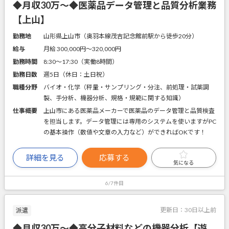
◆月収30万～◆医薬品データ管理と品質分析業務
【上山】
勤務地
山形県上山市（奥羽本線茂吉記念館前駅から徒歩20分）
給与
月給 300,000円〜320,000円
勤務時間
8:30～17:30（実働8時間）
勤務日数
週5日（休日：土日祝）
職種分野
バイオ・化学（秤量・サンプリング・分注、前処理・試薬調
製、手分析、機器分析、規格・規範に関する知識）
仕事概要
上山市にある医薬品メーカーで医薬品のデータ管理と品質検査
を担当します。データ管理には専用のシステムを使いますがPC
の基本操作（数値や文章の入力など）ができればOKです！
詳細を見る
応募する
気になる
6/7件目
更新日：
30日以上前
派遣
◆月収30万～◆高分子材料などの機器分析【遊