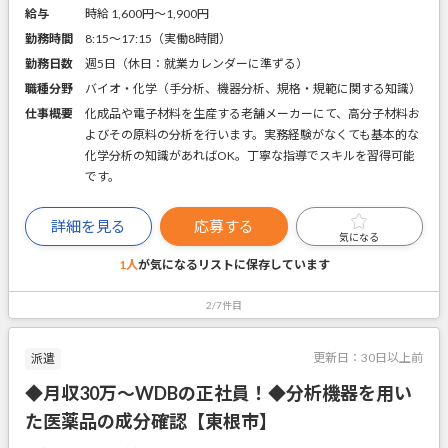
給与
時給 1,600円〜1,900円
勤務時間
8:15～17:15（実働8時間）
勤務日数
週5日（休日：就業カレンダーに準ずる）
職種分野
バイオ・化学（手分析、機器分析、規格・規範に関する知識）
仕事概要
化成品や電子材料を生産する老舗メーカーにて、高分子材料お
よびその原料の分析を行います。実務経験がなくても基本的な
化学分析の知識があればOK。丁寧な指導でスキルを習得可能
です。
詳細を見る
応募する
気になる
1人
が気になるリストに
保存しています
2/7件目
更新日：
30日以上前
派遣
◆月収30万～WDBの正社員！◆分析機器を用い
た医薬品の成分確認【東根市】