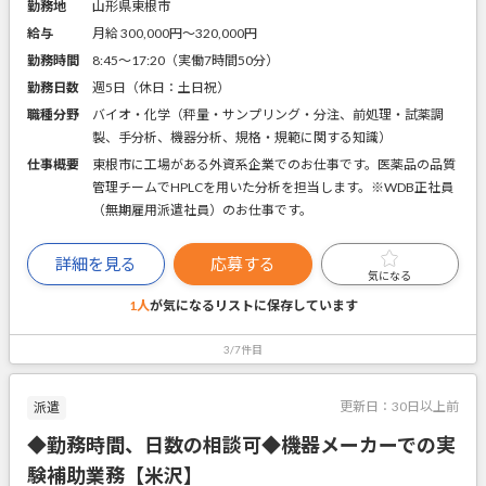
勤務地
山形県東根市
給与
月給 300,000円〜320,000円
勤務時間
8:45～17:20（実働7時間50分）
勤務日数
週5日（休日：土日祝）
職種分野
バイオ・化学（秤量・サンプリング・分注、前処理・試薬調
製、手分析、機器分析、規格・規範に関する知識）
仕事概要
東根市に工場がある外資系企業でのお仕事です。医薬品の品質
管理チームでHPLCを用いた分析を担当します。※WDB正社員
（無期雇用派遣社員）のお仕事です。
詳細を見る
応募する
気になる
1人
が気になるリストに
保存しています
3/7件目
更新日：
30日以上前
派遣
◆勤務時間、日数の相談可◆機器メーカーでの実
験補助業務【米沢】