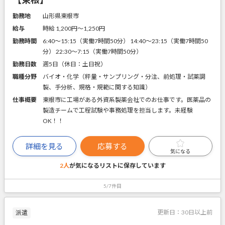
勤務地
山形県東根市
給与
時給 1,200円〜1,250円
勤務時間
6:40～15:15（実働7時間50分） 14:40～23:15（実働7時間50
分） 22:30～7:15（実働7時間50分）
勤務日数
週5日（休日：土日祝）
職種分野
バイオ・化学（秤量・サンプリング・分注、前処理・試薬調
製、手分析、規格・規範に関する知識）
仕事概要
東根市に工場がある外資系製薬会社でのお仕事です。医薬品の
製造チームで工程試験や事務処理を担当します。未経験
OK！！
詳細を見る
応募する
気になる
2人
が気になるリストに
保存しています
5/7件目
更新日：
30日以上前
派遣