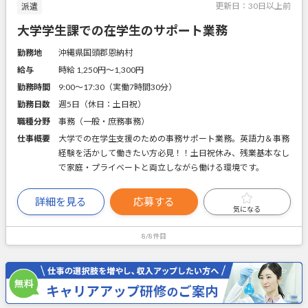
更新日：
30日以上前
派遣
大学学生課での在学生のサポート業務
勤務地
沖縄県国頭郡恩納村
給与
時給 1,250円〜1,300円
勤務時間
9:00～17:30（実働7時間30分）
勤務日数
週5日（休日：土日祝）
職種分野
事務（一般・庶務事務）
仕事概要
大学での在学生支援のための事務サポート業務。英語力＆事務
経験を活かして働きたい方必見！！土日祝休み、残業基本なし
で家庭・プライベートと両立しながら働ける環境です。
詳細を見る
応募する
気になる
8/8件目