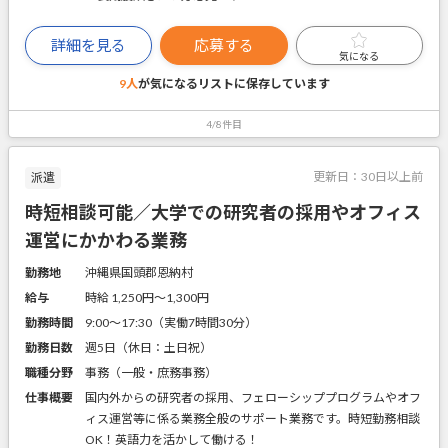
詳細を見る
応募する
気になる
9人
が気になるリストに
保存しています
4/8件目
更新日：
30日以上前
派遣
時短相談可能／大学での研究者の採用やオフィス
運営にかかわる業務
勤務地
沖縄県国頭郡恩納村
給与
時給 1,250円〜1,300円
勤務時間
9:00～17:30（実働7時間30分）
勤務日数
週5日（休日：土日祝）
職種分野
事務（一般・庶務事務）
仕事概要
国内外からの研究者の採用、フェローシッププログラムやオフ
ィス運営等に係る業務全般のサポート業務です。時短勤務相談
OK！英語力を活かして働ける！