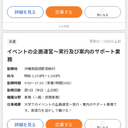
詳細を見る
応募する
気になる
5/8件目
更新日：
30日以上前
派遣
イベントの企画運営～実行及び案内のサポート業
務
勤務地
沖縄県国頭郡恩納村
給与
時給 1,250円〜1,300円
勤務時間
9:00～17:30（実働7時間30分）
勤務日数
週5日（休日：土日祝）
職種分野
事務（一般・庶務事務）
仕事概要
大学でのイベントの企画運営～実行・案内のサポート業務で
す。英語力を活かして働ける！
詳細を見る
応募する
気になる