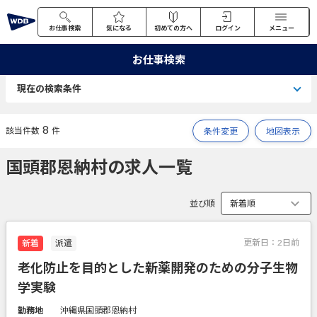
お仕事検索
気になる
初めての方へ
ログイン
メニュー
お仕事検索
現在の検索条件
8
該当件数
件
条件変更
地図表示
国頭郡恩納村の求人一覧
並び順
更新日：
2日前
新着
派遣
老化防止を目的とした新薬開発のための分子生物
学実験
勤務地
沖縄県国頭郡恩納村