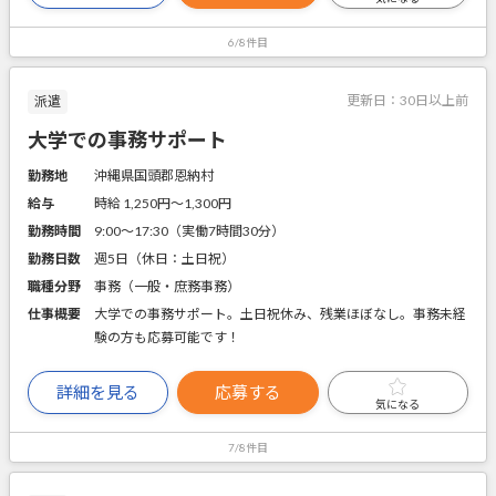
6/8件目
更新日：
30日以上前
派遣
大学での事務サポート
勤務地
沖縄県国頭郡恩納村
給与
時給 1,250円〜1,300円
勤務時間
9:00～17:30（実働7時間30分）
勤務日数
週5日（休日：土日祝）
職種分野
事務（一般・庶務事務）
仕事概要
大学での事務サポート。土日祝休み、残業ほぼなし。事務未経
験の方も応募可能です！
詳細を見る
応募する
気になる
7/8件目