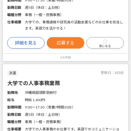
勤務時間
9:00～17:30（実働7時間30分）
勤務日数
週5日（休日：土日祝）
職種分野
事務（一般・庶務事務）
仕事概要
大学での、事務連絡や研究員の活動支援などのお仕事を担当し
ます。英語力を活かせる！
詳細を見る
応募する
気になる
2/8件目
更新日：
8日前
派遣
大学での人事事務業務
勤務地
沖縄県国頭郡恩納村
給与
時給 1,400円
勤務時間
9:00～17:30（実働7時間30分）
勤務日数
週5日（休日：土日祝）
職種分野
事務（一般・庶務事務）
仕事概要
大学での人事事務のお仕事です。英語でのコミュニケーショ