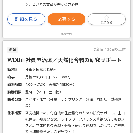
ン、ビジネス文章が書ける方必見！
詳細を見る
応募する
気になる
3/8件目
更新日：
30日以上前
派遣
WDB正社員型派遣／天然化合物の研究サポート
勤務地
沖縄県国頭郡恩納村
給与
月給 220,000円〜225,000円
勤務時間
9:00～17:30（実働7時間30分）
勤務日数
週5日（休日：土日祝）
職種分野
バイオ・化学（秤量・サンプリング・分注、前処理・試薬調
製）
仕事概要
研究機関での、化合物の生産強化のための研究サポート。土日
祝休み、残業少なめ。ライフワークバランス重視の方にもおス
スメ。学生時代の実験・分析・研究の経験を活かして、沖縄県
で長期腹炊きたい方必見です！