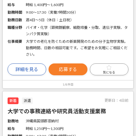
給与
時給 1,400円〜1,600円
勤務時間
9:00～17:30（実働7時間30分）
勤務日数
週4日～5日（休日：土日祝）
職種分野
バイオ・化学（顕微鏡観察、細胞培養・分取、遺伝子実験、タ
ンパク質実験）
仕事概要
大学での老化を防ぐための新薬開発のための分子生物学実験。
勤務時間、日数の相談可能です。ご希望をお気軽にご相談くだ
さい。
詳細を見る
応募する
気になる
1/8件目
更新日：
4日前
新着
派遣
大学での事務連絡や研究員活動支援業務
勤務地
沖縄県国頭郡恩納村
給与
時給 1,250円〜1,300円