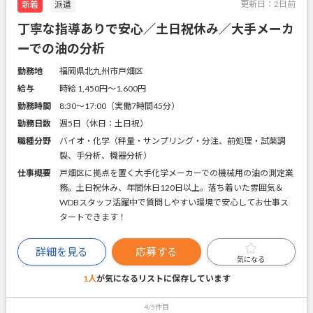
更新日：
2日前
新着
派遣
丁寧な指導ありで安心／土日祝休み／大手メーカ
ーでの油の分析
勤務地
福岡県北九州市戸畑区
給与
時給 1,450円〜1,600円
勤務時間
8:30～17:00（実働7時間45分）
勤務日数
週5日（休日：土日祝）
職種分野
バイオ・化学（秤量・サンプリング・分注、前処理・試薬調
製、手分析、機器分析）
仕事概要
戸畑区に拠点を置く大手化学メーカーでの機械用の油の測定業
務。土日祝休み、年間休日120日以上。落ち着いた雰囲気＆
WDBスタッフ活躍中で質問しやすい環境で安心してお仕事ス
タートできます！
詳細を見る
応募する
気になる
1人
が気になるリストに
保存しています
4/5件目