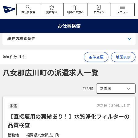
お仕事検索
気になる
初めての方へ
ログイン
メニュー
お仕事検索
現在の検索条件
4
該当件数
件
条件変更
地図表示
八女郡広川町の派遣求人一覧
並び順
更新日：
30日以上前
派遣
【直接雇用の実績あり！】水質浄化フィルターの
品質検査
勤務地
福岡県八女郡広川町