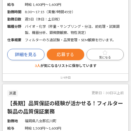
給与
時給 1,400円〜1,600円
勤務時間
8:30～17:15（実働7時間45分）
勤務日数
週5日（休日：土日祝）
職種分野
バイオ・化学（秤量・サンプリング・分注、前処理・試薬調
製、機器分析、顕微鏡観察、物性測定）
仕事概要
フィルターのろ過試験・品質管理・SEM観察を行います。
詳細を見る
応募する
気になる
3人
が気になるリストに
保存しています
1/4件目
更新日：
30日以上前
派遣
【長期】品質保証の経験が活かせる！フィルター
製品の品質保証業務
勤務地
福岡県八女郡広川町
給与
時給 1,500円〜1,600円