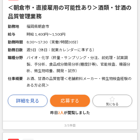
＜朝倉市・直接雇用の可能性あり＞酒類・甘酒の
品質管理業務
勤務地
福岡県朝倉市
給与
時給 1,400円〜1,500円
勤務時間
8:30～17:30（実働7時間30分）
勤務日数
週5日（休日：就業カレンダーに準ずる）
職種分野
バイオ・化学（秤量・サンプリング・分注、前処理・試薬調
製、手分析、食品成分簡易分析(糖度計等)、官能検査、機器分
析、微生物培養、開発・試作）
仕事概要
お酒、甘酒の品質管理＜老舗飲料メーカー・微生物検査経験の
ある方必見＞
詳細を見る
応募する
気になる
昨日
2人
が閲覧しました
3/5件目