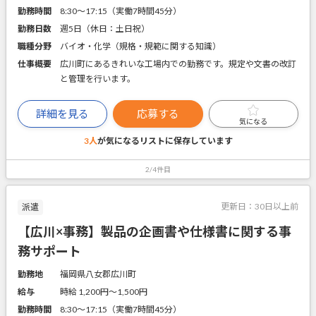
勤務時間
8:30～17:15（実働7時間45分）
勤務日数
週5日（休日：土日祝）
職種分野
バイオ・化学（規格・規範に関する知識）
仕事概要
広川町にあるきれいな工場内での勤務です。規定や文書の改訂
と管理を行います。
詳細を見る
応募する
気になる
3人
が気になるリストに
保存しています
2/4件目
更新日：
30日以上前
派遣
【広川×事務】製品の企画書や仕様書に関する事
務サポート
勤務地
福岡県八女郡広川町
給与
時給 1,200円〜1,500円
勤務時間
8:30～17:15（実働7時間45分）