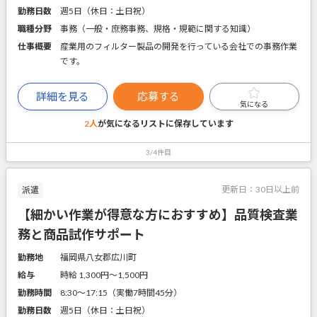
勤務日数
週5日（休日：土日祝）
職種分野
事務（一般・庶務事務、規格・規範に関する知識）
仕事概要
産業用のフィルター製品の開発を行っている会社での事務作業
です。
詳細を見る
応募する
気になる
2人
が気になるリストに
保存しています
3/4件目
更新日：
30日以上前
派遣
【細かい作業が得意な方におすすめ】品質検査業
務と商品試作サポート
勤務地
福岡県八女郡広川町
給与
時給 1,300円〜1,500円
勤務時間
8:30～17:15（実働7時間45分）
勤務日数
週5日（休日：土日祝）