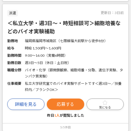
更新日：
3日前
派遣
＜私立大学・週3日～・時短相談可＞細胞培養な
どのバイオ実験補助
勤務地
福岡県福岡市城南区（七隈線福大前駅から徒歩8分）
給与
時給 1,500円〜1,600円
勤務時間
9:00～16:00（実働6時間）
勤務日数
週3日～5日（休日：土日祝）
職種分野
バイオ・化学（顕微鏡観察、細胞培養・分取、遺伝子実験、タ
ンパク質実験）
仕事概要
私立大学研究室でのバイオ実験サポートです＜週3日～／扶養
枠内／ブランクOK＞
詳細を見る
応募する
気になる
昨日
1人
が閲覧しました
5/5件目