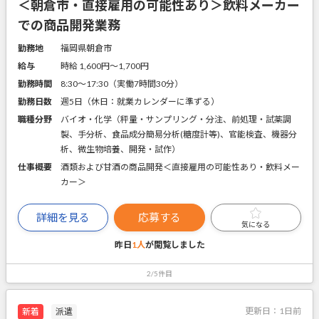
＜朝倉市・直接雇用の可能性あり＞飲料メーカー
での商品開発業務
勤務地
福岡県朝倉市
給与
時給 1,600円〜1,700円
勤務時間
8:30～17:30（実働7時間30分）
勤務日数
週5日（休日：就業カレンダーに準ずる）
職種分野
バイオ・化学（秤量・サンプリング・分注、前処理・試薬調
製、手分析、食品成分簡易分析(糖度計等)、官能検査、機器分
析、微生物培養、開発・試作）
仕事概要
酒類および甘酒の商品開発＜直接雇用の可能性あり・飲料メー
カー＞
詳細を見る
応募する
気になる
昨日
1人
が閲覧しました
2/5件目
更新日：
1日前
新着
派遣