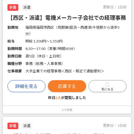
更新日：
1日前
新着
派遣
【西区・派遣】電機メーカー子会社での経理事務
勤務地
福岡県福岡市西区（筑肥線(姪浜－西唐津)今宿駅から徒歩5
分）
給与
時給 1,300円〜1,350円
勤務時間
8:30～17:00（実働7時間45分）
勤務日数
週5日（休日：土日祝）
職種分野
事務（総務・人事事務）
仕事概要
大手企業での経理事務＜西区・駅近で通勤便利＞
詳細を見る
応募する
気になる
昨日
2人
が閲覧しました
1/5件目
更新日：
1日前
新着
派遣