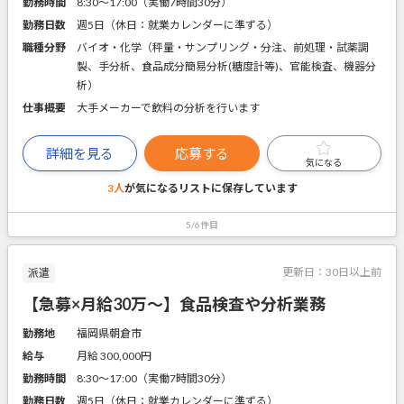
勤務時間
8:30～17:00（実働7時間30分）
勤務日数
週5日（休日：就業カレンダーに準ずる）
職種分野
バイオ・化学（秤量・サンプリング・分注、前処理・試薬調
製、手分析、食品成分簡易分析(糖度計等)、官能検査、機器分
析）
仕事概要
大手メーカーで飲料の分析を行います
詳細を見る
応募する
気になる
3人
が気になるリストに
保存しています
5/6件目
更新日：
30日以上前
派遣
【急募×月給30万～】食品検査や分析業務
勤務地
福岡県朝倉市
給与
月給 300,000円
勤務時間
8:30～17:00（実働7時間30分）
勤務日数
週5日（休日：就業カレンダーに準ずる）