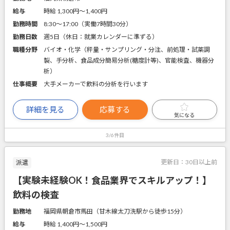
給与
時給 1,300円〜1,400円
勤務時間
8:30～17:00（実働7時間30分）
勤務日数
週5日（休日：就業カレンダーに準ずる）
職種分野
バイオ・化学（秤量・サンプリング・分注、前処理・試薬調
製、手分析、食品成分簡易分析(糖度計等)、官能検査、機器分
析）
仕事概要
大手メーカーで飲料の分析を行います
詳細を見る
応募する
気になる
3/6件目
更新日：
30日以上前
派遣
【実験未経験OK！食品業界でスキルアップ！】
飲料の検査
勤務地
福岡県朝倉市馬田（甘木線太刀洗駅から徒歩15分）
給与
時給 1,400円〜1,500円