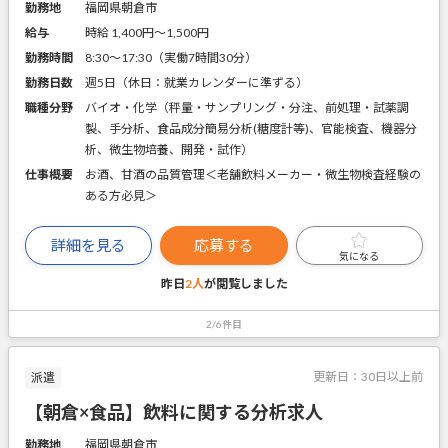
勤務地
福岡県朝倉市
給与
時給 1,400円〜1,500円
勤務時間
8:30～17:30（実働7時間30分）
勤務日数
週5日（休日：就業カレンダーに準ずる）
職種分野
バイオ・化学（秤量・サンプリング・分注、前処理・試薬調
製、手分析、食品成分簡易分析(糖度計等)、官能検査、機器分
析、微生物培養、開発・試作）
仕事概要
お酒、甘酒の品質管理＜老舗飲料メーカー・微生物検査経験の
ある方必見＞
詳細を見る
応募する
気になる
昨日
2人
が閲覧しました
2/6件目
更新日：
30日以上前
派遣
【朝倉×食品】飲料に関する分析求人
勤務地
福岡県朝倉市