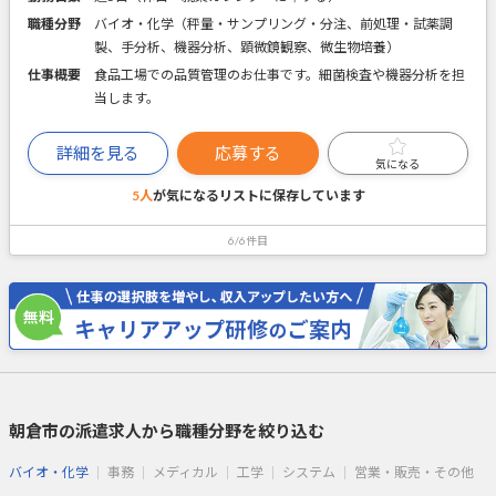
職種分野
バイオ・化学（秤量・サンプリング・分注、前処理・試薬調
製、手分析、機器分析、顕微鏡観察、微生物培養）
仕事概要
食品工場での品質管理のお仕事です。細菌検査や機器分析を担
当します。
詳細を見る
応募する
気になる
5人
が気になるリストに
保存しています
6/6件目
朝倉市の派遣求人から職種分野を絞り込む
バイオ・化学
事務
メディカル
工学
システム
営業・販売・その他