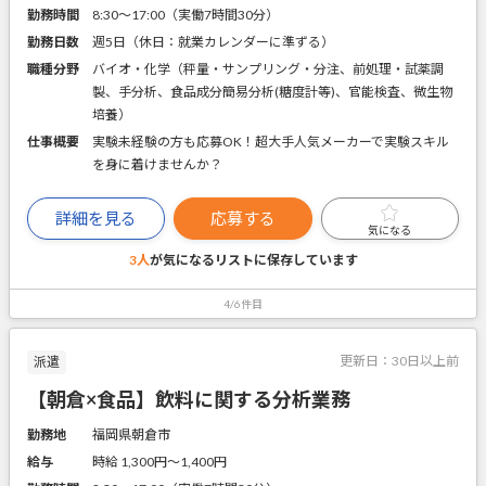
勤務時間
8:30～17:00（実働7時間30分）
勤務日数
週5日（休日：就業カレンダーに準ずる）
職種分野
バイオ・化学（秤量・サンプリング・分注、前処理・試薬調
製、手分析、食品成分簡易分析(糖度計等)、官能検査、微生物
培養）
仕事概要
実験未経験の方も応募OK！超大手人気メーカーで実験スキル
を身に着けませんか？
詳細を見る
応募する
気になる
3人
が気になるリストに
保存しています
4/6件目
更新日：
30日以上前
派遣
【朝倉×食品】飲料に関する分析業務
勤務地
福岡県朝倉市
給与
時給 1,300円〜1,400円