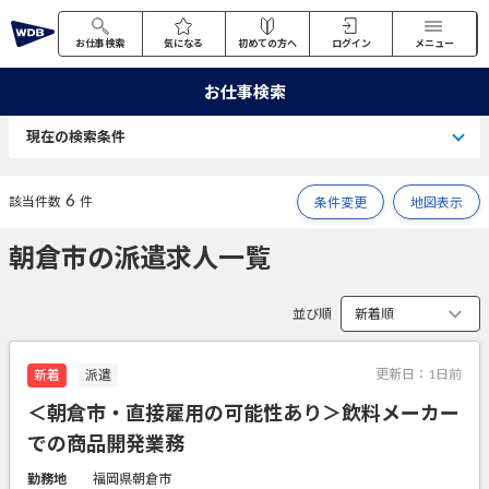
お仕事検索
気になる
初めての方へ
ログイン
メニュー
お仕事検索
現在の検索条件
6
該当件数
件
条件変更
地図表示
朝倉市の派遣求人一覧
並び順
更新日：
1日前
新着
派遣
＜朝倉市・直接雇用の可能性あり＞飲料メーカー
での商品開発業務
勤務地
福岡県朝倉市