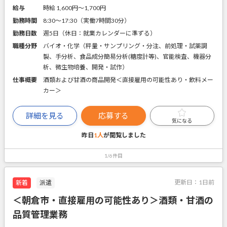
給与
時給 1,600円〜1,700円
勤務時間
8:30～17:30（実働7時間30分）
勤務日数
週5日（休日：就業カレンダーに準ずる）
職種分野
バイオ・化学（秤量・サンプリング・分注、前処理・試薬調
製、手分析、食品成分簡易分析(糖度計等)、官能検査、機器分
析、微生物培養、開発・試作）
仕事概要
酒類および甘酒の商品開発＜直接雇用の可能性あり・飲料メー
カー＞
詳細を見る
応募する
気になる
昨日
1人
が閲覧しました
1/6件目
更新日：
1日前
新着
派遣
＜朝倉市・直接雇用の可能性あり＞酒類・甘酒の
品質管理業務