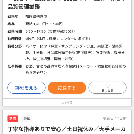
品質管理業務
勤務地
福岡県朝倉市
給与
時給 1,400円〜1,500円
勤務時間
8:30～17:30（実働7時間30分）
勤務日数
週5日（休日：就業カレンダーに準ずる）
職種分野
バイオ・化学（秤量・サンプリング・分注、前処理・試薬調
製、手分析、食品成分簡易分析(糖度計等)、官能検査、機器分
析、微生物培養、開発・試作）
仕事概要
お酒、甘酒の品質管理＜老舗飲料メーカー・微生物検査経験の
ある方必見＞
詳細を見る
応募する
気になる
3/5件目
更新日：
4日前
新着
派遣
丁寧な指導ありで安心／土日祝休み／大手メーカ