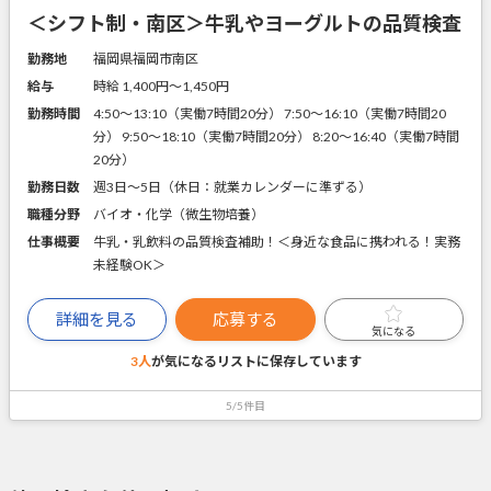
＜シフト制・南区＞牛乳やヨーグルトの品質検査
勤務地
福岡県福岡市南区
給与
時給 1,400円〜1,450円
勤務時間
4:50～13:10（実働7時間20分） 7:50～16:10（実働7時間20
分） 9:50～18:10（実働7時間20分） 8:20～16:40（実働7時間
20分）
勤務日数
週3日～5日（休日：就業カレンダーに準ずる）
職種分野
バイオ・化学（微生物培養）
仕事概要
牛乳・乳飲料の品質検査補助！＜身近な食品に携われる！実務
未経験OK＞
詳細を見る
応募する
気になる
3人
が気になるリストに
保存しています
5/5件目