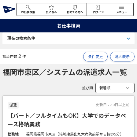
お仕事検索
気になる
初めての方へ
ログイン
メニュー
お仕事検索
現在の検索条件
2
該当件数
件
条件変更
地図表示
福岡市東区／システムの派遣求人一覧
並び順
更新日：
30日以上前
派遣
【パート／フルタイムもOK】大学でのデータベ
ース格納業務
勤務地
福岡県福岡市東区（箱崎線馬出九大病院前駅から徒歩5分）