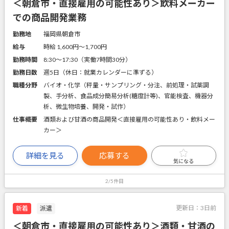
＜朝倉市・直接雇用の可能性あり＞飲料メーカー
での商品開発業務
勤務地
福岡県朝倉市
給与
時給 1,600円〜1,700円
勤務時間
8:30～17:30（実働7時間30分）
勤務日数
週5日（休日：就業カレンダーに準ずる）
職種分野
バイオ・化学（秤量・サンプリング・分注、前処理・試薬調
製、手分析、食品成分簡易分析(糖度計等)、官能検査、機器分
析、微生物培養、開発・試作）
仕事概要
酒類および甘酒の商品開発＜直接雇用の可能性あり・飲料メー
カー＞
詳細を見る
応募する
気になる
2/5件目
更新日：
3日前
新着
派遣
＜朝倉市・直接雇用の可能性あり＞酒類・甘酒の