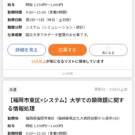
給与
時給 1,550円〜1,600円
勤務時間
9:00～15:00（実働5時間）
勤務日数
週3日～5日（休日：土日祝）
職種分野
システム（シミュレーション・統計）
仕事概要
国立大学でのデータ整理のお仕事です。
詳細を見る
応募する
気になる
10人以上
が気になるリストに
保存しています
1/2件目
更新日：
30日以上前
派遣
【福岡市東区×システム】大学での顕微鏡に関す
る情報処理
勤務地
福岡県福岡市東区（箱崎線馬出九大病院前駅から徒歩5分）
給与
時給 1,500円〜1,600円
勤務時間
9:30～15:30（実働5時間）