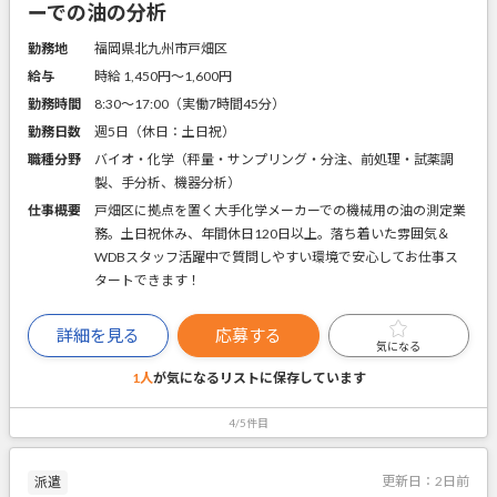
ーでの油の分析
勤務地
福岡県北九州市戸畑区
給与
時給 1,450円〜1,600円
勤務時間
8:30～17:00（実働7時間45分）
勤務日数
週5日（休日：土日祝）
職種分野
バイオ・化学（秤量・サンプリング・分注、前処理・試薬調
製、手分析、機器分析）
仕事概要
戸畑区に拠点を置く大手化学メーカーでの機械用の油の測定業
務。土日祝休み、年間休日120日以上。落ち着いた雰囲気＆
WDBスタッフ活躍中で質問しやすい環境で安心してお仕事ス
タートできます！
詳細を見る
応募する
気になる
1人
が気になるリストに
保存しています
4/5件目
更新日：
2日前
派遣