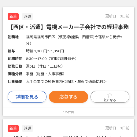
更新日：
3日前
新着
派遣
【西区・派遣】電機メーカー子会社での経理事務
勤務地
福岡県福岡市西区（筑肥線(姪浜－西唐津)今宿駅から徒歩5
分）
給与
時給 1,300円〜1,350円
勤務時間
8:30～17:00（実働7時間45分）
勤務日数
週5日（休日：土日祝）
職種分野
事務（総務・人事事務）
仕事概要
大手企業での経理事務＜西区・駅近で通勤便利＞
詳細を見る
応募する
気になる
1/5件目
更新日：
3日前
新着
派遣