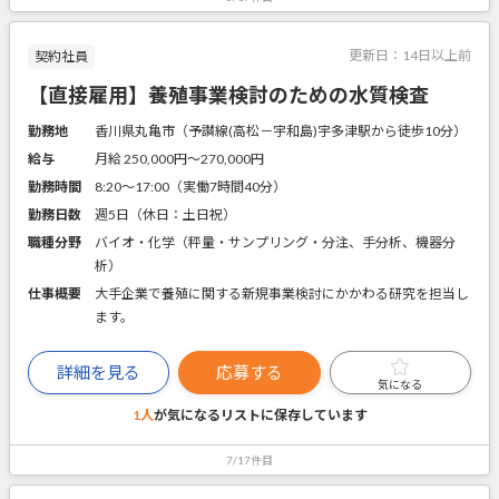
更新日：
14日以上前
契約社員
【直接雇用】養殖事業検討のための水質検査
勤務地
香川県丸亀市（予讃線(高松－宇和島)宇多津駅から徒歩10分）
給与
月給 250,000円〜270,000円
勤務時間
8:20～17:00（実働7時間40分）
勤務日数
週5日（休日：土日祝）
職種分野
バイオ・化学（秤量・サンプリング・分注、手分析、機器分
析）
仕事概要
大手企業で養殖に関する新規事業検討にかかわる研究を担当し
ます。
詳細を見る
応募する
気になる
1人
が気になるリストに
保存しています
7/17件目