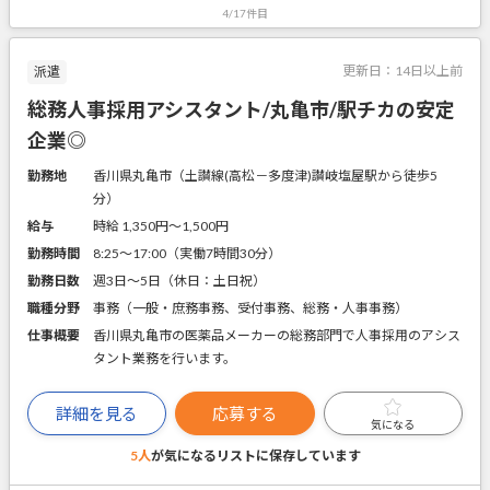
4/17件目
更新日：
14日以上前
派遣
総務人事採用アシスタント/丸亀市/駅チカの安定
企業◎
勤務地
香川県丸亀市（土讃線(高松－多度津)讃岐塩屋駅から徒歩5
分）
給与
時給 1,350円〜1,500円
勤務時間
8:25～17:00（実働7時間30分）
勤務日数
週3日～5日（休日：土日祝）
職種分野
事務（一般・庶務事務、受付事務、総務・人事事務）
仕事概要
香川県丸亀市の医薬品メーカーの総務部門で人事採用のアシス
タント業務を行います。
詳細を見る
応募する
気になる
5人
が気になるリストに
保存しています