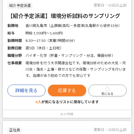
更新日：
30日以上前
紹介予定派遣
【紹介予定派遣】環境分析試料のサンプリング
勤務地
香川県丸亀市（土讃線(高松－多度津)丸亀駅から徒歩15分）
給与
時給 1,500円〜1,600円
勤務時間
8:30～17:30（実働7時間45分）
勤務日数
週5日（休日：土日祝）
職種分野
バイオ・化学（秤量・サンプリング・分注、機器分析）
仕事概要
環境分析を行う大手関連会社です。環境分析のための大気・河
川水・海水・土壌・排ガスなどの採取・サンプリングを行いま
す。 指導があり初めての方でも安心です
詳細を見る
応募する
気になる
4人
が気になるリストに
保存しています
8/17件目
更新日：
30日以上前
正社員