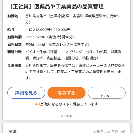
【正社員】医薬品や工業薬品の品質管理
勤務地
香川県丸亀市（土讃線(高松－多度津)讃岐塩屋駅から徒歩5
分）
給与
月給 212,000円〜250,000円
勤務時間
7:55～16:30（実働7時間30分）
勤務日数
週5日（休日：就業カレンダーに準ずる）
職種分野
バイオ・化学（秤量・サンプリング・分注、前処理・試薬調
製、手分析、官能検査、機器分析、物性測定）
仕事概要
香川県丸亀市。歴史ある化学品・医薬品メーカーの伏見製薬所
にて正社員として、医薬品・工業薬品の品質管理を担当しま
す。
詳細を見る
応募する
気になる
4人
が気になるリストに
保存しています
9/17件目
更新日：
30日以上前
派遣