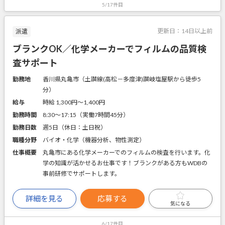
5/17件目
更新日：
14日以上前
派遣
ブランクOK／化学メーカーでフィルムの品質検
査サポート
勤務地
香川県丸亀市（土讃線(高松－多度津)讃岐塩屋駅から徒歩5
分）
給与
時給 1,300円〜1,400円
勤務時間
8:30～17:15（実働7時間45分）
勤務日数
週5日（休日：土日祝）
職種分野
バイオ・化学（機器分析、物性測定）
仕事概要
丸亀市にある化学メーカーでのフィルムの検査を行います。化
学の知識が活かせるお仕事です！ブランクがある方もWDBの
事前研修でサポートします。
詳細を見る
応募する
気になる
6/17件目