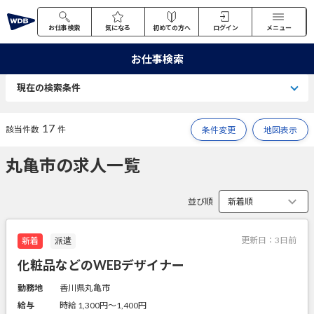
お仕事検索
気になる
初めての方へ
ログイン
メニュー
お仕事検索
現在の検索条件
17
該当件数
件
条件変更
地図表示
丸亀市の求人一覧
並び順
更新日：
3日前
新着
派遣
化粧品などのWEBデザイナー
勤務地
香川県丸亀市
給与
時給 1,300円〜1,400円