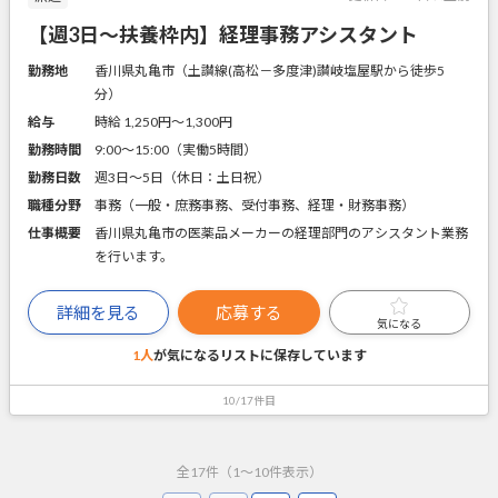
【週3日～扶養枠内】経理事務アシスタント
勤務地
香川県丸亀市（土讃線(高松－多度津)讃岐塩屋駅から徒歩5
分）
給与
時給 1,250円〜1,300円
勤務時間
9:00～15:00（実働5時間）
勤務日数
週3日～5日（休日：土日祝）
職種分野
事務（一般・庶務事務、受付事務、経理・財務事務）
仕事概要
香川県丸亀市の医薬品メーカーの経理部門のアシスタント業務
を行います。
詳細を見る
応募する
気になる
1人
が気になるリストに
保存しています
10/17件目
全
17
件（
1
～
10
件表示）