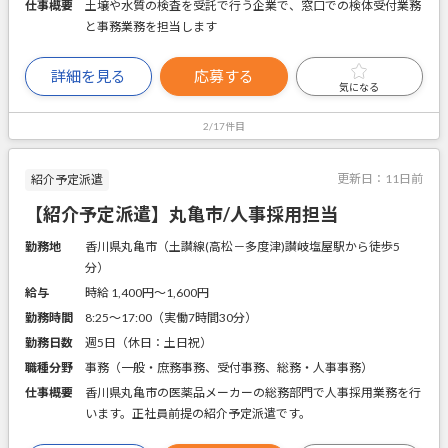
仕事概要
土壌や水質の検査を受託で行う企業で、窓口での検体受付業務
と事務業務を担当します
詳細を見る
応募する
気になる
2/17件目
更新日：
11日前
紹介予定派遣
【紹介予定派遣】丸亀市/人事採用担当
勤務地
香川県丸亀市（土讃線(高松－多度津)讃岐塩屋駅から徒歩5
分）
給与
時給 1,400円〜1,600円
勤務時間
8:25～17:00（実働7時間30分）
勤務日数
週5日（休日：土日祝）
職種分野
事務（一般・庶務事務、受付事務、総務・人事事務）
仕事概要
香川県丸亀市の医薬品メーカーの総務部門で人事採用業務を行
います。正社員前提の紹介予定派遣です。