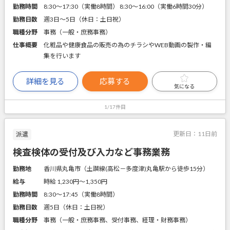
勤務時間
8:30～17:30（実働8時間） 8:30～16:00（実働6時間30分）
勤務日数
週3日～5日（休日：土日祝）
職種分野
事務（一般・庶務事務）
仕事概要
化粧品や健康食品の販売の為のチラシやWEB動画の製作・編
集を行います
詳細を見る
応募する
気になる
1/17件目
更新日：
11日前
派遣
検査検体の受付及び入力など事務業務
勤務地
香川県丸亀市（土讃線(高松－多度津)丸亀駅から徒歩15分）
給与
時給 1,230円〜1,350円
勤務時間
8:30～17:45（実働8時間）
勤務日数
週5日（休日：土日祝）
職種分野
事務（一般・庶務事務、受付事務、経理・財務事務）