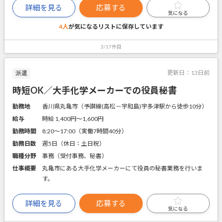
詳細を見る
応募する
気になる
4人
が気になるリストに
保存しています
3/17件目
更新日：
13日前
派遣
時短OK／大手化学メーカーでの役員秘書
勤務地
香川県丸亀市（予讃線(高松－宇和島)宇多津駅から徒歩10分）
給与
時給 1,400円〜1,600円
勤務時間
8:20～17:00（実働7時間40分）
勤務日数
週5日（休日：土日祝）
職種分野
事務（受付事務、秘書）
仕事概要
丸亀市にある大手化学メーカーにて役員の秘書業務を行いま
す。
詳細を見る
応募する
気になる