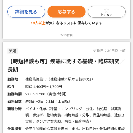
詳細を見る
応募する
気になる
10人以上
が気になるリストに
保存しています
7/10件目
更新日：
30日以上前
派遣
【時短相談も可】疾患に関する基礎・臨床研究／
長期
勤務地
徳島県徳島市（徳島線蔵本駅から徒歩3分）
給与
時給 1,400円〜1,700円
勤務時間
9:00～17:00（実働7時間）
勤務日数
週3日～5日（休日：土日祝）
職種分野
バイオ・化学（秤量・サンプリング・分注、前処理・試薬調
製、手分析、動物実験、細胞培養・分取、微生物培養、遺伝子
実験、タンパク質実験、病理・臨床検査）
仕事概要
分子生物学的な実験を担当します。出勤日数や出勤時間の相談