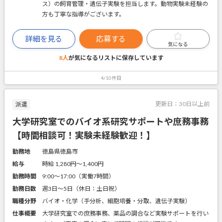
ス）の飼育管理・遺伝子実験を担当します。動物実験未経験の
方も丁寧な指導がございます。
詳細を見る
応募する
気になる
8人
が気になるリストに
保存しています
4/10件目
更新日：
30日以上前
派遣
大学研究室でのバイオ系研究サポートや庶務事務
【時間相談可！実験未経験歓迎！】
勤務地
徳島県徳島市
給与
時給 1,280円〜1,400円
勤務時間
9:00～17:00（実働7時間）
勤務日数
週3日～5日（休日：土日祝）
職種分野
バイオ・化学（手分析、細胞培養・分取、遺伝子実験）
仕事概要
大学研究室での庶務事務、薬品の調合など実験サポートを行い