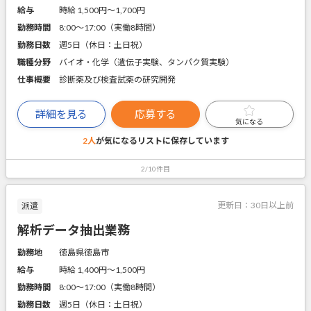
給与
時給 1,500円〜1,700円
勤務時間
8:00～17:00（実働8時間）
勤務日数
週5日（休日：土日祝）
職種分野
バイオ・化学（遺伝子実験、タンパク質実験）
仕事概要
診断薬及び検査試薬の研究開発
詳細を見る
応募する
気になる
2人
が気になるリストに
保存しています
2/10件目
更新日：
30日以上前
派遣
解析データ抽出業務
勤務地
徳島県徳島市
給与
時給 1,400円〜1,500円
勤務時間
8:00～17:00（実働8時間）
勤務日数
週5日（休日：土日祝）