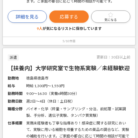
ます。ご家庭の都合に応じて時間の相談が可能です。
詳細を見る
応募する
気になる
9人
が気になるリストに
保存しています
5/10件目
更新日：
30日以上前
派遣
【扶養内】大学研究室で生物系実験／未経験歓迎
勤務地
徳島県徳島市
給与
時給 1,300円〜1,550円
勤務時間
9:00～16:30（実働6時間30分）
勤務日数
週2日～4日（休日：土日祝）
職種分野
バイオ・化学（秤量・サンプリング・分注、前処理・試薬調
製、手分析、遺伝子実験、タンパク質実験）
仕事概要
実務未経験者も丁寧な指導あり！感染症に関する研究におい
て、実験に用いる細胞を培養するための薬品の調合など、実験
の補助を行います。ご家庭の都合に応じて時間の相談が可能で