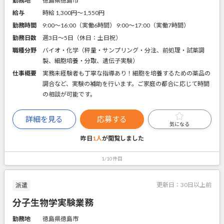
勤務地
徳島県徳島市
給与
時給 1,300円〜1,550円
勤務時間
9:00～16:00（実働6時間） 9:00～17:00（実働7時間）
勤務日数
週3日～5日（休日：土日祝）
職種分野
バイオ・化学（秤量・サンプリング・分注、前処理・試薬調
製、細胞培養・分取、遺伝子実験）
仕事概要
実務未経験者も丁寧な指導あり！細胞を培養するための薬品の
調合など、実験の補助を行います。ご家庭の都合に応じて時間
の相談が可能です。
詳細を見る
応募する
気になる
昨日
1人
が閲覧しました
1/10件目
更新日：
30日以上前
派遣
分子生物学実験業務
勤務地
徳島県徳島市