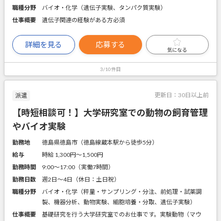
職種分野
バイオ・化学（遺伝子実験、タンパク質実験）
仕事概要
遺伝子関連の経験がある方必須
詳細を見る
応募する
気になる
3/10件目
更新日：
30日以上前
派遣
【時短相談可！】大学研究室での動物の飼育管理
やバイオ実験
勤務地
徳島県徳島市（徳島線蔵本駅から徒歩5分）
給与
時給 1,300円〜1,500円
勤務時間
9:00～17:00（実働7時間）
勤務日数
週2日～4日（休日：土日祝）
職種分野
バイオ・化学（秤量・サンプリング・分注、前処理・試薬調
製、機器分析、動物実験、細胞培養・分取、遺伝子実験）
仕事概要
基礎研究を行う大学研究室でのお仕事です。実験動物（マウ