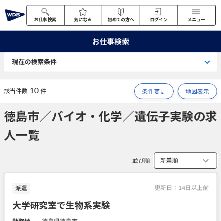
お仕事検索
気になる
初めての方へ
ログイン
メニュー
お仕事検索
現在の検索条件
10
該当件数
件
条件変更
地図表示
徳島市／バイオ・化学／遺伝子実験の求
人一覧
並び順
更新日：
14日以上前
派遣
大学研究室で生物系実験