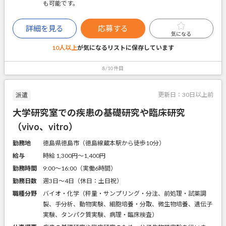
も可能です。
詳細を見る
応募する
気になる
10人以上
が気になるリストに
保存しています
8/10件目
更新日：
30日以上前
派遣
大学研究室での疾患の基礎研究や臨床研究
（vivo、vitro）
勤務地
徳島県徳島市（徳島線蔵本駅から徒歩10分）
給与
時給 1,300円〜1,400円
勤務時間
9:00～16:00（実働6時間）
勤務日数
週3日～4日（休日：土日祝）
職種分野
バイオ・化学（秤量・サンプリング・分注、前処理・試薬調
製、手分析、動物実験、細胞培養・分取、微生物培養、遺伝子
実験、タンパク質実験、病理・臨床検査）