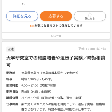
す。
詳細を見る
応募する
気になる
8人
が気になるリストに
保存しています
6/10件目
更新日：
30日以上前
派遣
大学研究室での細胞培養や遺伝子実験／時短相談
可
勤務地
徳島県徳島市（徳島線蔵本駅から徒歩8分）
給与
時給 1,300円〜1,400円
勤務時間
9:00～17:00（実働7時間）
勤務日数
週5日（休日：土日祝）
職種分野
バイオ・化学（細胞培養・分取、遺伝子実験）
仕事概要
薬が効くメカニズムの解明を目的として、遺伝子実験、細胞培
養などを行います。時短の相談が可能なお仕事です。