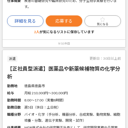
仕事概要
疾患の基礎研究や臨床研究のため、分子生物学実験を行いま
す。
詳細を見る
応募する
気になる
2人
が気になるリストに
保存しています
9/10件目
更新日：
30日以上前
派遣
【正社員型派遣】医薬品や新薬候補物質の化学分
析
勤務地
徳島県徳島市
給与
月給 210,000円〜300,000円
勤務時間
8:00～17:00（実働8時間）
勤務日数
週5日（休日：土日祝）
職種分野
バイオ・化学（手分析、機器分析、合成実験、動物実験、細胞
培養・分取、遺伝子実験、開発・試作）
仕事概要
WDB株式会社の研究職正社員として、研究開発業務や品質管