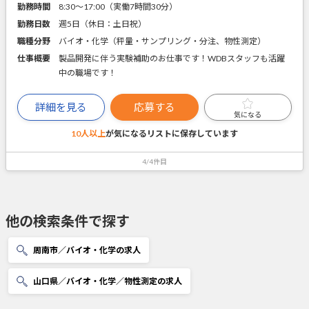
勤務時間
8:30～17:00（実働7時間30分）
勤務日数
週5日（休日：土日祝）
職種分野
バイオ・化学（秤量・サンプリング・分注、物性測定）
仕事概要
製品開発に伴う実験補助のお仕事です！WDBスタッフも活躍
中の職場です！
詳細を見る
応募する
気になる
10人以上
が気になるリストに
保存しています
4/4件目
他の検索条件で探す
周南市／バイオ・化学の求人
山口県／バイオ・化学／物性測定の求人