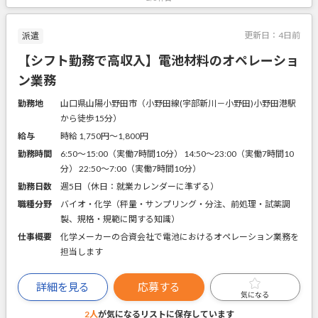
更新日：
4日前
派遣
【シフト勤務で高収入】電池材料のオペレーショ
ン業務
勤務地
山口県山陽小野田市（小野田線(宇部新川－小野田)小野田港駅
から徒歩15分）
給与
時給 1,750円〜1,800円
勤務時間
6:50～15:00（実働7時間10分） 14:50～23:00（実働7時間10
分） 22:50～7:00（実働7時間10分）
勤務日数
週5日（休日：就業カレンダーに準ずる）
職種分野
バイオ・化学（秤量・サンプリング・分注、前処理・試薬調
製、規格・規範に関する知識）
仕事概要
化学メーカーの合資会社で電池におけるオペレーション業務を
担当します
詳細を見る
応募する
気になる
2人
が気になるリストに
保存しています