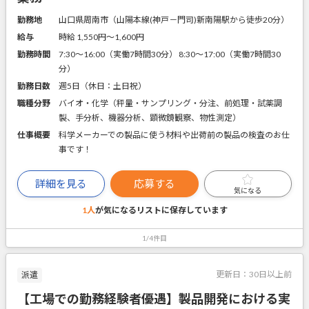
勤務地
山口県周南市（山陽本線(神戸－門司)新南陽駅から徒歩20分）
給与
時給 1,550円〜1,600円
勤務時間
7:30～16:00（実働7時間30分） 8:30～17:00（実働7時間30
分）
勤務日数
週5日（休日：土日祝）
職種分野
バイオ・化学（秤量・サンプリング・分注、前処理・試薬調
製、手分析、機器分析、顕微鏡観察、物性測定）
仕事概要
科学メーカーでの製品に使う材料や出荷前の製品の検査のお仕
事です！
詳細を見る
応募する
気になる
1人
が気になるリストに
保存しています
1/4件目
更新日：
30日以上前
派遣
【工場での勤務経験者優遇】製品開発における実