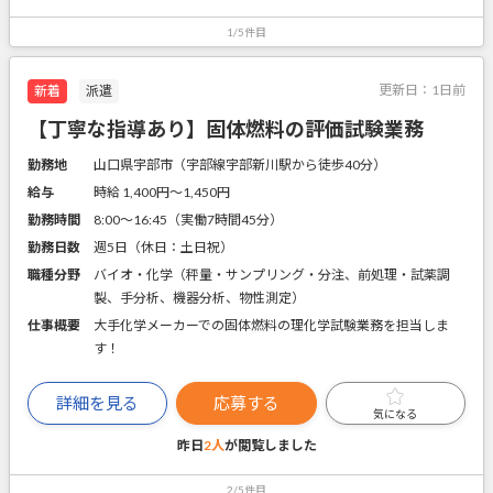
1/5件目
更新日：
1日前
新着
派遣
【丁寧な指導あり】固体燃料の評価試験業務
勤務地
山口県宇部市（宇部線宇部新川駅から徒歩40分）
給与
時給 1,400円〜1,450円
勤務時間
8:00～16:45（実働7時間45分）
勤務日数
週5日（休日：土日祝）
職種分野
バイオ・化学（秤量・サンプリング・分注、前処理・試薬調
製、手分析、機器分析、物性測定）
仕事概要
大手化学メーカーでの固体燃料の理化学試験業務を担当しま
す！
詳細を見る
応募する
気になる
昨日
2人
が閲覧しました
2/5件目