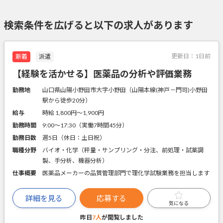
検索条件を広げると以下の求人があります
更新日：
1日前
新着
派遣
【経験を活かせる】医薬品の分析や評価業務
勤務地
山口県山陽小野田市大字小野田（山陽本線(神戸－門司)小野田
駅から徒歩20分）
給与
時給 1,800円〜1,900円
勤務時間
9:00～17:30（実働7時間45分）
勤務日数
週5日（休日：土日祝）
職種分野
バイオ・化学（秤量・サンプリング・分注、前処理・試薬調
製、手分析、機器分析）
仕事概要
医薬品メーカーの品質管理部門で理化学試験業務を担当します
詳細を見る
応募する
気になる
昨日
7人
が閲覧しました