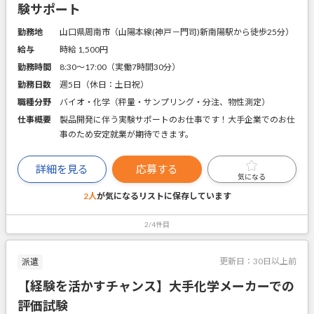
験サポート
勤務地
山口県周南市（山陽本線(神戸－門司)新南陽駅から徒歩25分）
給与
時給 1,500円
勤務時間
8:30～17:00（実働7時間30分）
勤務日数
週5日（休日：土日祝）
職種分野
バイオ・化学（秤量・サンプリング・分注、物性測定）
仕事概要
製品開発に伴う実験サポートのお仕事です！大手企業でのお仕
事のため安定就業が期待できます。
詳細を見る
応募する
気になる
2人
が気になるリストに
保存しています
2/4件目
更新日：
30日以上前
派遣
【経験を活かすチャンス】大手化学メーカーでの
評価試験