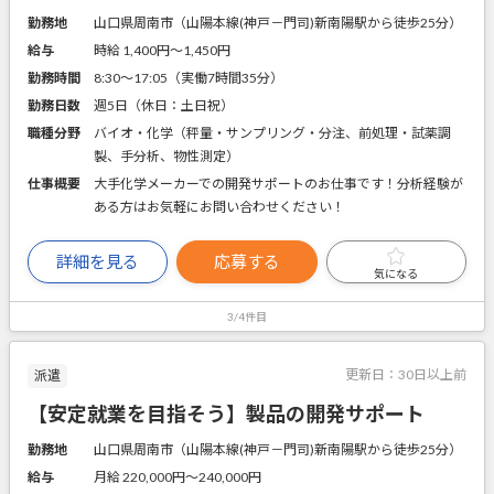
勤務地
山口県周南市（山陽本線(神戸－門司)新南陽駅から徒歩25分）
給与
時給 1,400円〜1,450円
勤務時間
8:30～17:05（実働7時間35分）
勤務日数
週5日（休日：土日祝）
職種分野
バイオ・化学（秤量・サンプリング・分注、前処理・試薬調
製、手分析、物性測定）
仕事概要
大手化学メーカーでの開発サポートのお仕事です！分析経験が
ある方はお気軽にお問い合わせください！
詳細を見る
応募する
気になる
3/4件目
更新日：
30日以上前
派遣
【安定就業を目指そう】製品の開発サポート
勤務地
山口県周南市（山陽本線(神戸－門司)新南陽駅から徒歩25分）
給与
月給 220,000円〜240,000円