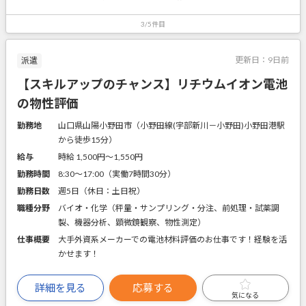
3/5件目
更新日：
9日前
派遣
【スキルアップのチャンス】リチウムイオン電池
の物性評価
勤務地
山口県山陽小野田市（小野田線(宇部新川－小野田)小野田港駅
から徒歩15分）
給与
時給 1,500円〜1,550円
勤務時間
8:30～17:00（実働7時間30分）
勤務日数
週5日（休日：土日祝）
職種分野
バイオ・化学（秤量・サンプリング・分注、前処理・試薬調
製、機器分析、顕微鏡観察、物性測定）
仕事概要
大手外資系メーカーでの電池材料評価のお仕事です！経験を活
かせます！
詳細を見る
応募する
気になる