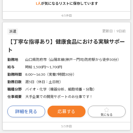
1人
が気になるリストに
保存しています
4/5件目
更新日：
9日前
派遣
【丁寧な指導あり】健康食品における実験サポー
ト
勤務地
山口県防府市（山陽本線(神戸－門司)防府駅から徒歩30分）
給与
時給 1,500円〜1,700円
勤務時間
8:00～16:30（実働7時間30分）
勤務日数
週5日（休日：土日祝）
職種分野
バイオ・化学（機器分析、細胞培養・分取）
仕事概要
大手企業での開発サポートのお仕事です！
詳細を見る
応募する
気になる
5/5件目