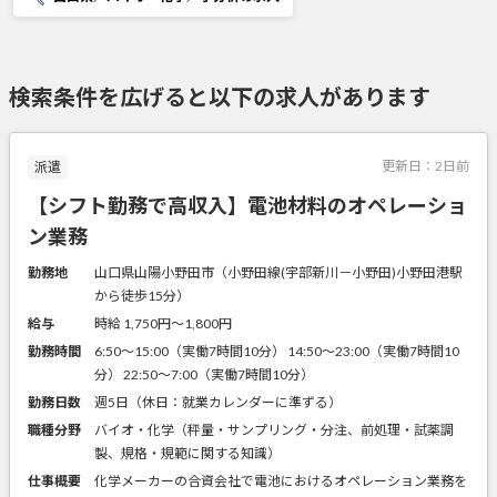
検索条件を広げると以下の求人があります
更新日：
2日前
派遣
【シフト勤務で高収入】電池材料のオペレーショ
ン業務
勤務地
山口県山陽小野田市（小野田線(宇部新川－小野田)小野田港駅
から徒歩15分）
給与
時給 1,750円〜1,800円
勤務時間
6:50～15:00（実働7時間10分） 14:50～23:00（実働7時間10
分） 22:50～7:00（実働7時間10分）
勤務日数
週5日（休日：就業カレンダーに準ずる）
職種分野
バイオ・化学（秤量・サンプリング・分注、前処理・試薬調
製、規格・規範に関する知識）
仕事概要
化学メーカーの合資会社で電池におけるオペレーション業務を