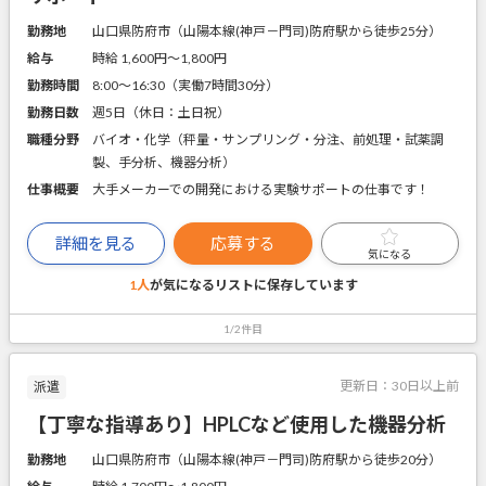
勤務地
山口県防府市（山陽本線(神戸－門司)防府駅から徒歩25分）
給与
時給 1,600円〜1,800円
勤務時間
8:00～16:30（実働7時間30分）
勤務日数
週5日（休日：土日祝）
職種分野
バイオ・化学（秤量・サンプリング・分注、前処理・試薬調
製、手分析、機器分析）
仕事概要
大手メーカーでの開発における実験サポートの仕事です！
詳細を見る
応募する
気になる
1人
が気になるリストに
保存しています
1/2件目
更新日：
30日以上前
派遣
【丁寧な指導あり】HPLCなど使用した機器分析
勤務地
山口県防府市（山陽本線(神戸－門司)防府駅から徒歩20分）