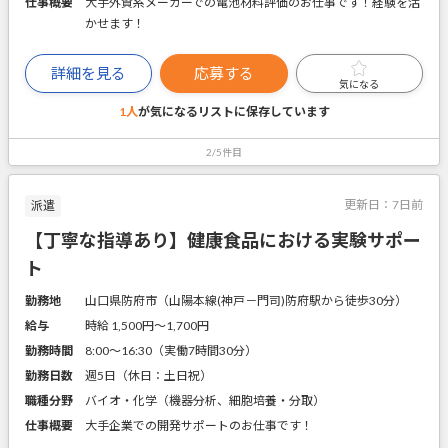
仕事概要
大手外資系メーカーでの電池材料評価のお仕事です！経験を活
かせます！
詳細を見る
応募する
気になる
1人
が気になるリストに
保存しています
2/5件目
更新日：
7日前
派遣
【丁寧な指導あり】健康食品における実験サポー
ト
勤務地
山口県防府市（山陽本線(神戸－門司)防府駅から徒歩30分）
給与
時給 1,500円〜1,700円
勤務時間
8:00～16:30（実働7時間30分）
勤務日数
週5日（休日：土日祝）
職種分野
バイオ・化学（機器分析、細胞培養・分取）
仕事概要
大手企業での開発サポートのお仕事です！