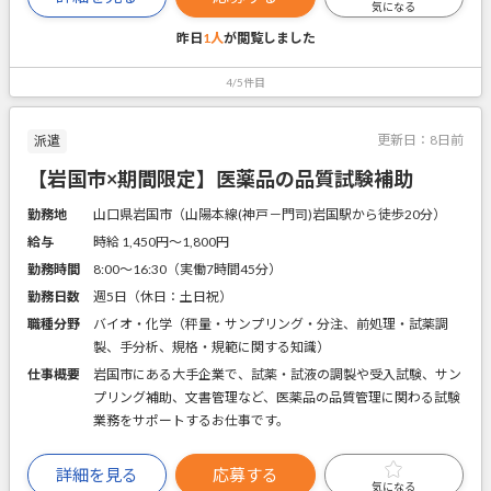
気になる
昨日
1人
が閲覧しました
4/5件目
更新日：
8日前
派遣
【岩国市×期間限定】医薬品の品質試験補助
勤務地
山口県岩国市（山陽本線(神戸－門司)岩国駅から徒歩20分）
給与
時給 1,450円〜1,800円
勤務時間
8:00～16:30（実働7時間45分）
勤務日数
週5日（休日：土日祝）
職種分野
バイオ・化学（秤量・サンプリング・分注、前処理・試薬調
製、手分析、規格・規範に関する知識）
仕事概要
岩国市にある大手企業で、試薬・試液の調製や受入試験、サン
プリング補助、文書管理など、医薬品の品質管理に関わる試験
業務をサポートするお仕事です。
詳細を見る
応募する
気になる