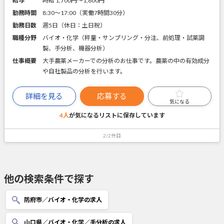
給与
時給 1,700円〜1,800円
勤務時間
8:30～17:00（実働7時間30分）
勤務日数
週5日（休日：土日祝）
職種分野
バイオ・化学（秤量・サンプリング・分注、前処理・試薬調
製、手分析、機器分析）
仕事概要
大手農薬メーカーでの分析のお仕事です。農薬の中の有効成分
や自社製品の分析を行います。
詳細を見る
応募する
気になる
4人
が気になるリストに
保存しています
2/2件目
他の検索条件で探す
防府市／バイオ・化学の求人
山口県／バイオ・化学／手分析の求人