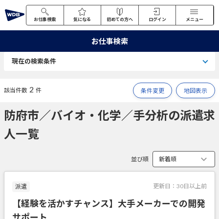
お仕事検索
気になる
初めての方へ
ログイン
メニュー
お仕事検索
現在の検索条件
2
該当件数
件
条件変更
地図表示
防府市／バイオ・化学／手分析の派遣求
人一覧
並び順
更新日：
30日以上前
派遣
【経験を活かすチャンス】大手メーカーでの開発
サポート