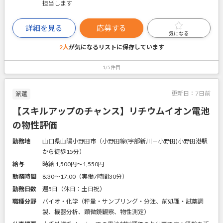
担当します
詳細を見る
応募する
気になる
2人
が気になるリストに
保存しています
1/5件目
更新日：
7日前
派遣
【スキルアップのチャンス】リチウムイオン電池
の物性評価
勤務地
山口県山陽小野田市（小野田線(宇部新川－小野田)小野田港駅
から徒歩15分）
給与
時給 1,500円〜1,550円
勤務時間
8:30～17:00（実働7時間30分）
勤務日数
週5日（休日：土日祝）
職種分野
バイオ・化学（秤量・サンプリング・分注、前処理・試薬調
製、機器分析、顕微鏡観察、物性測定）