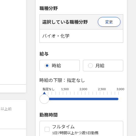
職種分野
選択している職種分野
変更
バイオ・化学
給与
時給
月給
時給の下限：
指定なし
指定なし
1,500
2,000
2,500
3,000
日以上前
勤務時間
フルタイム
1日7時間以上かつ週5日勤務