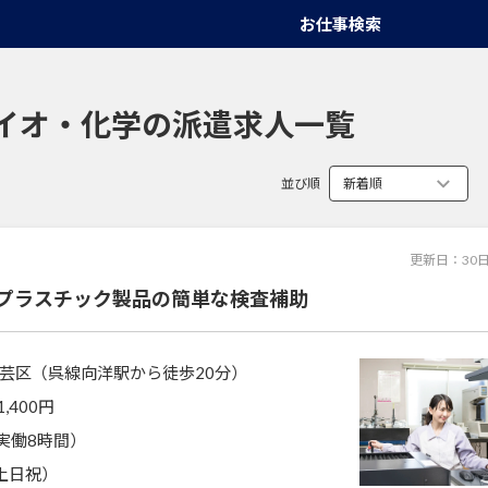
お仕事検索
イオ・化学の派遣求人一覧
並び順
更新日：
30
】プラスチック製品の簡単な検査補助
芸区（呉線向洋駅から徒歩20分）
1,400円
5（実働8時間）
土日祝）