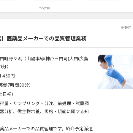
2/5件目
更新日
遣】医薬品メーカーでの品質管理業務
門町野々浜（山陽本線(神戸－門司)大門(広島
0分）
1,450円
0（実働7時間30分）
土日祝）
秤量・サンプリング・分注、前処理・試薬調
器分析、微生物培養、規格・規範に関する知
薬品メーカーでの品質管理です。紹介予定派遣