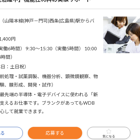
（山陽本線(神戸－門司)西条(広島県)駅からバ
1,400円
（実働6時間） 9:30～15:30（実働5時間） 10:00
働4時間）
休日：土日祝）
前処理・試薬調製、機器分析、顕微鏡観察、物
験、膜形成、開発・試作）
最先端の半導体・電子デバイスに使われる「新
支えるお仕事です。ブランクがあってもWDB
心して就業できます。
見る
応募する
気になる