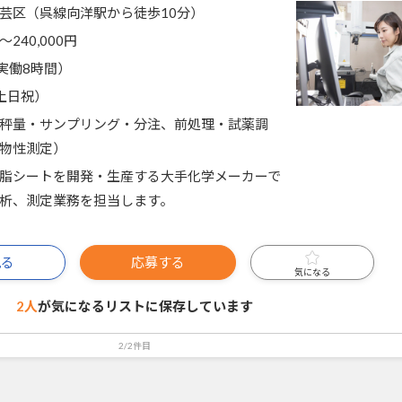
芸区（呉線向洋駅から徒歩10分）
〜240,000円
5（実働8時間）
土日祝）
秤量・サンプリング・分注、前処理・試薬調
物性測定）
脂シートを開発・生産する大手化学メーカーで
析、測定業務を担当します。
見る
応募する
気になる
2人
が気になるリストに
保存しています
2/2件目