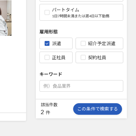
パートタイム
1日7時間未満または週4日以下勤務
雇用形態
派遣
紹介予定派遣
正社員
契約社員
キーワード
該当件数
この条件で検索する
2
件