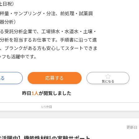
土日祝）
秤量・サンプリング・分注、前処理・試薬調
器分析）
る受託分析企業で、工場排水・水道水・土壌・
分析を担当するお仕事です。手順書に沿って進
、ブランクがある方も安心してスタートできま
ッフも活躍中です。
見る
応募する
気になる
昨日
1人
が閲覧しました
1/5件目
更新日
代活躍中】機能性材料の実験サポート