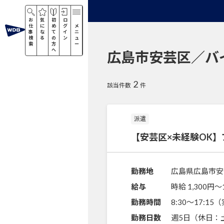
お
気
初
ロ
仕
に
め
グ
メ
事
な
て
イ
ニ
検
る
の
ン
ュ
索
方
ー
へ
広島市安芸区／バ
2
該当件数
件
派遣
【安芸区×未経験OK
勤務地
広島県広島市安
給与
時給 1,300円〜
勤務時間
8:30～17:1
勤務日数
週5日（休日：