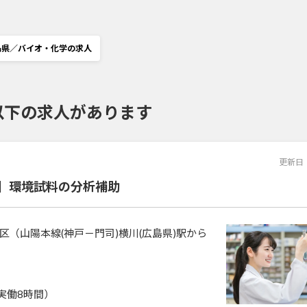
島県／バイオ・化学の求人
以下の求人があります
更新日
K】環境試料の分析補助
区（山陽本線(神戸－門司)横川(広島県)駅から
0（実働8時間）