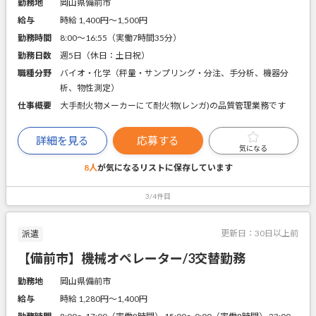
勤務地
岡山県備前市
給与
時給 1,400円〜1,500円
勤務時間
8:00～16:55（実働7時間35分）
勤務日数
週5日（休日：土日祝）
職種分野
バイオ・化学（秤量・サンプリング・分注、手分析、機器分
析、物性測定）
仕事概要
大手耐火物メーカーにて耐火物(レンガ)の品質管理業務です
詳細を見る
応募する
気になる
8人
が気になるリストに
保存しています
3/4件目
更新日：
30日以上前
派遣
【備前市】機械オペレーター/3交替勤務
勤務地
岡山県備前市
給与
時給 1,280円〜1,400円