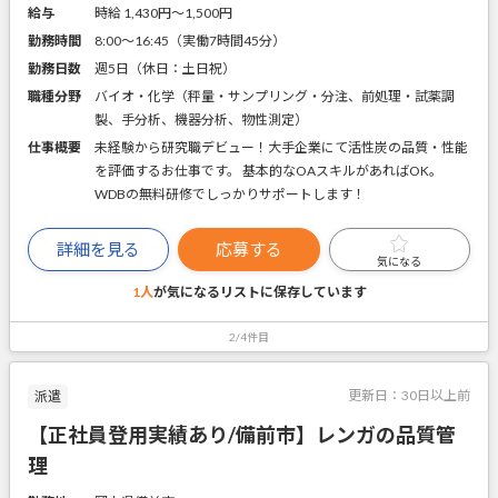
給与
時給 1,430円〜1,500円
勤務時間
8:00～16:45（実働7時間45分）
勤務日数
週5日（休日：土日祝）
職種分野
バイオ・化学（秤量・サンプリング・分注、前処理・試薬調
製、手分析、機器分析、物性測定）
仕事概要
未経験から研究職デビュー！大手企業にて活性炭の品質・性能
を評価するお仕事です。 基本的なOAスキルがあればOK。
WDBの無料研修でしっかりサポートします！
詳細を見る
応募する
気になる
1人
が気になるリストに
保存しています
2/4件目
更新日：
30日以上前
派遣
【正社員登用実績あり/備前市】レンガの品質管
理