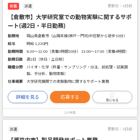
更新日：
6日前
新着
派遣
【倉敷市】大学研究室での動物実験に関するサポ
ート(週2日・半日勤務)
勤務地
岡山県倉敷市（山陽本線(神戸－門司)中庄駅から徒歩10分）
給与
時給 1,230円
勤務時間
8:30～12:00（実働3時間30分） 13:00～17:00（実働4時間）
勤務日数
週2日（休日：土日祝）
職種分野
バイオ・化学（秤量・サンプリング・分注、前処理・試薬調
製、手分析、動物実験）
仕事概要
大学研究機関での実験動物に関するサポート業務
詳細を見る
応募する
気になる
2/5件目
更新日：
3日前
派遣
【瀬戸内市】製品開発サポート業務