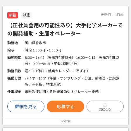
更新日：
3日前
新着
派遣
【正社員登用の可能性あり】大手化学メーカーで
の開発補助・生産オペレーター
勤務地
岡山県倉敷市
給与
時給 1,500円〜1,550円
勤務時間
8:00～16:45（実働7時間45分） 16:00～0:15（実働7時間15
分） 0:00～8:15（実働7時間15分）
勤務日数
週5日（休日：就業カレンダーに準ずる）
職種分野
バイオ・化学（秤量・サンプリング・分注、前処理・試薬調
製、手分析、物性測定）
仕事概要
繊維製造に関する開発補助やオペレーター業務
詳細を見る
応募する
気になる
1/5件目