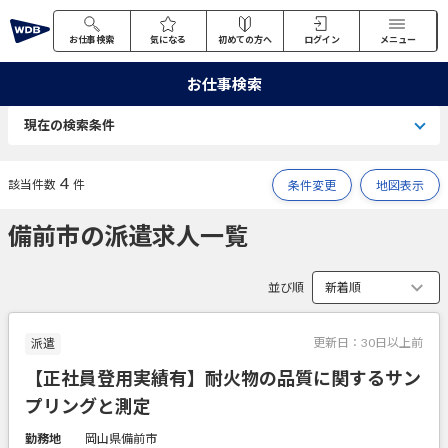
お仕事検索
気になる
初めての方へ
ログイン
メニュー
お仕事検索
現在の検索条件
4
該当件数
件
条件変更
地図表示
備前市の派遣求人一覧
並び順
更新日：
30日以上前
派遣
【正社員登用実績有】耐火物の品質に関するサン
プリングと測定
勤務地
岡山県備前市