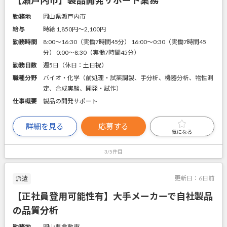
勤務地
岡山県瀬戸内市
給与
時給 1,850円〜2,100円
勤務時間
8:00～16:30（実働7時間45分） 16:00～0:30（実働7時間45
分） 0:00～8:30（実働7時間45分）
勤務日数
週5日（休日：土日祝）
職種分野
バイオ・化学（前処理・試薬調製、手分析、機器分析、物性測
定、合成実験、開発・試作）
仕事概要
製品の開発サポート
詳細を見る
応募する
気になる
3/5件目
更新日：
6日前
派遣
【正社員登用可能性有】大手メーカーで自社製品
の品質分析
勤務地
岡山県倉敷市