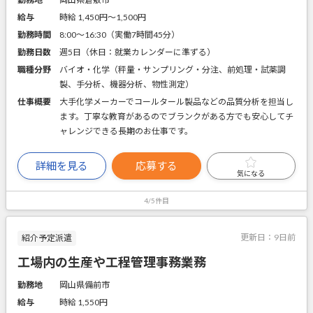
給与
時給 1,450円〜1,500円
勤務時間
8:00～16:30（実働7時間45分）
勤務日数
週5日（休日：就業カレンダーに準ずる）
職種分野
バイオ・化学（秤量・サンプリング・分注、前処理・試薬調
製、手分析、機器分析、物性測定）
仕事概要
大手化学メーカーでコールタール製品などの品質分析を担当し
ます。丁寧な教育があるのでブランクがある方でも安心してチ
ャレンジできる長期のお仕事です。
詳細を見る
応募する
気になる
4/5件目
更新日：
9日前
紹介予定派遣
工場内の生産や工程管理事務業務
勤務地
岡山県備前市
給与
時給 1,550円