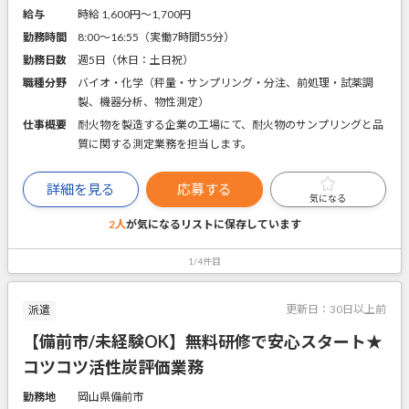
給与
時給 1,600円〜1,700円
勤務時間
8:00～16:55（実働7時間55分）
勤務日数
週5日（休日：土日祝）
職種分野
バイオ・化学（秤量・サンプリング・分注、前処理・試薬調
製、機器分析、物性測定）
仕事概要
耐火物を製造する企業の工場にて、耐火物のサンプリングと品
質に関する測定業務を担当します。
詳細を見る
応募する
気になる
2人
が気になるリストに
保存しています
1/4件目
更新日：
30日以上前
派遣
【備前市/未経験OK】無料研修で安心スタート★
コツコツ活性炭評価業務
勤務地
岡山県備前市