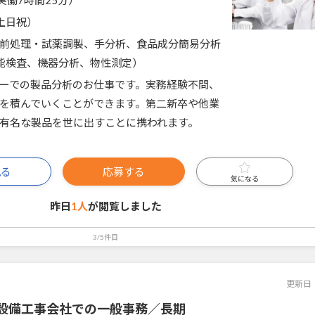
5（実働7時間25分）
土日祝）
前処理・試薬調製、手分析、食品成分簡易分析
官能検査、機器分析、物性測定）
ーでの製品分析のお仕事です。実務経験不問、
を積んでいくことができます。第二新卒や他業
有名な製品を世に出すことに携われます。
見る
応募する
気になる
昨日
1人
が閲覧しました
3/5件目
更新日
設備工事会社での一般事務／長期