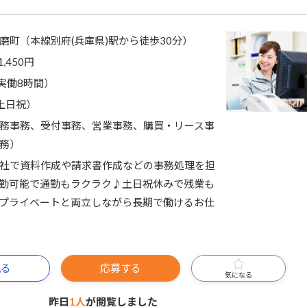
磨町（本線別府(兵庫県)駅から徒歩30分）
1,450円
0（実働8時間）
土日祝）
務事務、受付事務、営業事務、購買・リース事
務）
社で資料作成や請求書作成などの事務処理を担
勤可能で通勤もラクラク♪土日祝休みで残業も
プライベートと両立しながら長期で働けるお仕
見る
応募する
気になる
昨日
1人
が閲覧しました