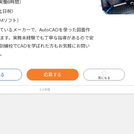
5（実働8時間）
土日祝）
AMソフト）
ているメーカーで、AutoCADを使った図面作
ます。実務未経験でも丁寧な指導があるので安
訓練校でCADを学ばれた方もお気軽にお問い
。
見る
応募する
気になる
2/2件目