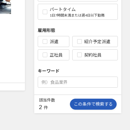
パートタイム
1日7時間未満または週4日以下勤務
雇用形態
派遣
紹介予定派遣
正社員
契約社員
キーワード
該当件数
この条件で検索する
2
件