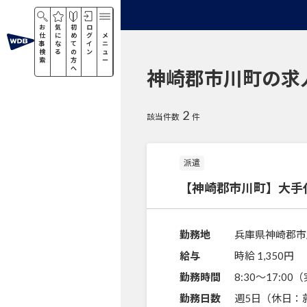
お
気
初
ロ
仕
に
め
グ
メ
事
な
て
イ
ニ
検
る
の
ン
ュ
索
方
ー
へ
神崎郡市川町の求
2
該当件数
件
派遣
【神崎郡市川町】大手
勤務地
兵庫県神崎郡市
給与
時給 1,350円
勤務時間
8:30～17:0
勤務日数
週5日（休日：