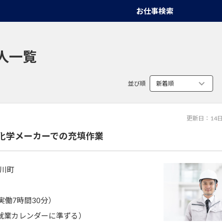
お仕事検索
人一覧
並び順
更新日：
14
化学メーカーでの充填作業
川町
0（実働7時間30分）
就業カレンダーに準ずる）