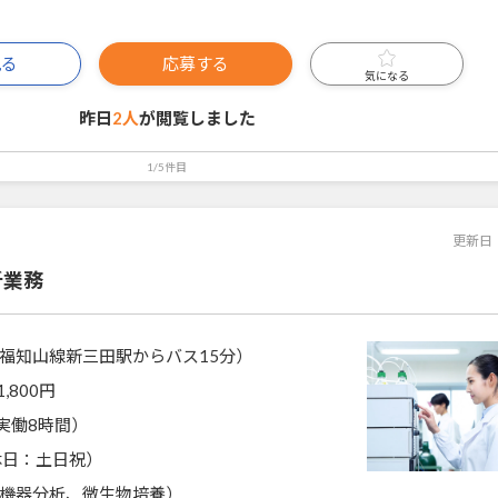
見る
応募する
気になる
昨日
2人
が閲覧しました
1/5件目
更新日
析業務
福知山線新三田駅からバス15分）
1,800円
0（実働8時間）
休日：土日祝）
機器分析、微生物培養）