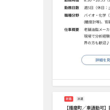
勤務時間
8:30～16:5
勤務日数
週5日（休日：
職種分野
バイオ・化学（
(糖度計等)、
仕事概要
老舗油脂メーカ
現場で分析経験
界の方も歓迎♪
詳細を
新着
派遣
【播磨町／車通勤可】