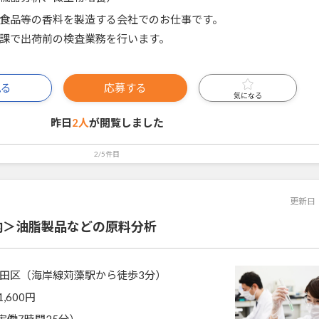
食品等の香料を製造する会社でのお仕事です。
課で出荷前の検査業務を行います。
見る
応募する
気になる
昨日
2人
が閲覧しました
2/5件目
更新日
内＞油脂製品などの原料分析
田区（海岸線苅藻駅から徒歩3分）
1,600円