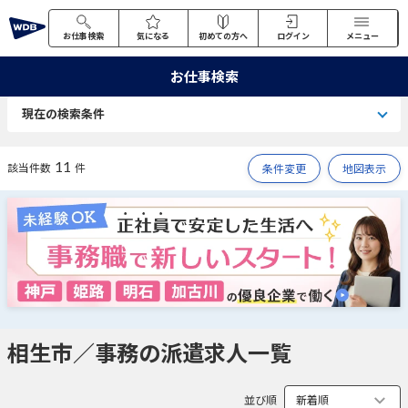
お仕事検索
気になる
初めての方へ
ログイン
メニュー
お仕事検索
現在の検索条件
11
該当件数
件
条件変更
地図表示
相生市／事務の派遣求人一覧
並び順