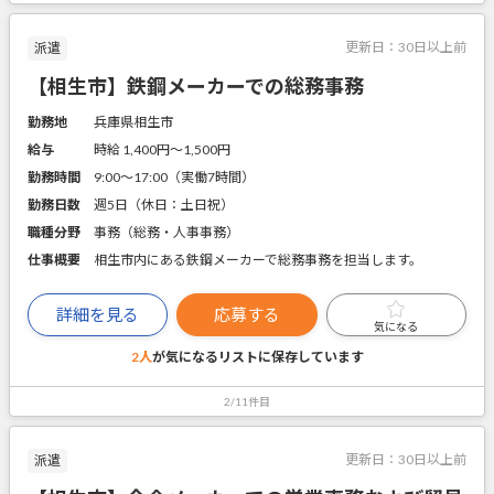
更新日：
30日以上前
派遣
【相生市】鉄鋼メーカーでの総務事務
勤務地
兵庫県相生市
給与
時給 1,400円〜1,500円
勤務時間
9:00～17:00（実働7時間）
勤務日数
週5日（休日：土日祝）
職種分野
事務（総務・人事事務）
仕事概要
相生市内にある鉄鋼メーカーで総務事務を担当します。
詳細を見る
応募する
気になる
2人
が気になるリストに
保存しています
2/11件目
更新日：
30日以上前
派遣