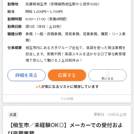
勤務地
兵庫県相生市（赤穂線西相生駅から徒歩30分）
給与
時給 1,600円〜1,700円
勤務時間
8:00～17:00（実働8時間）
勤務日数
週5日（休日：土日祝）
職種分野
事務（一般・庶務事務、貿易事務、営業事務、購買・リース事
務）
仕事概要
相生市内にある大手グループ会社で、英語を使った発注事務を
担当します。実務不問！英語スキルを活かせる◎丁寧な教育環
境で安心して働ける♪土日祝休み！
詳細を見る
応募する
気になる
2人
が気になるリストに
保存しています
7/11件目
更新日：
30日以上前
派遣
【相生市／未経験OK◎】メーカーでの受付およ
び庶務業務