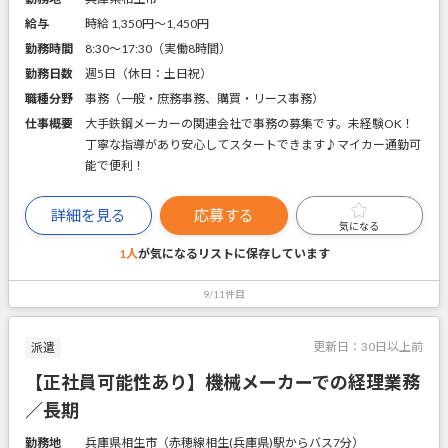
給与
時給 1,350円〜1,450円
勤務時間
8:30～17:30（実働8時間）
勤務日数
週5日（休日：土日祝）
職種分野
事務（一般・庶務事務、購買・リース事務）
仕事概要
大手鉄鋼メーカーの関連会社で事務の募集です。未経験OK！
丁寧な指導があり安心してスタートできます♪マイカー通勤可
能で便利！
詳細を見る
応募する
気になる
1人
が気になるリストに
保存しています
9/11件目
更新日：
30日以上前
派遣
【正社員可能性あり】機械メーカーでの経理業務
／長期
勤務地
兵庫県相生市（赤穂線相生(兵庫県)駅からバス7分）