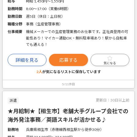
給与
時給 1,450円〜1,550円
勤務時間
8:00～17:00（実働8時間）
勤務日数
週5日（休日：土日祝）
職種分野
事務（生産管理事務）
仕事概要
機械メーカーでの生産管理業務のお仕事です。正社員登用の可
能性あり！マイカー通勤OK・無料駐車場あり！駅から自転車
でも通える！
詳細を見る
応募する
気になる
2人
が気になるリストに
保存しています
5/11件目
更新日：
30日以上前
派遣
★月給制★【相生市】老舗大手グループ会社での
海外発注事務／英語スキルが活かせる♪
勤務地
兵庫県相生市（赤穂線西相生駅から徒歩30分）