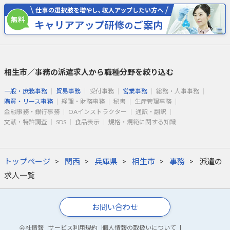
相生市／事務の派遣求人から職種分野を絞り込む
一般・庶務事務
貿易事務
受付事務
営業事務
総務・人事事務
購買・リース事務
経理・財務事務
秘書
生産管理事務
金融事務・銀行事務
OAインストラクター
通訳・翻訳
文献・特許調査
SDS
食品表示
規格・規範に関する知識
トップページ
関西
兵庫県
相生市
事務
派遣の
求人一覧
お問い合わせ
会社情報
サービス利用規約
個人情報の取扱いについて