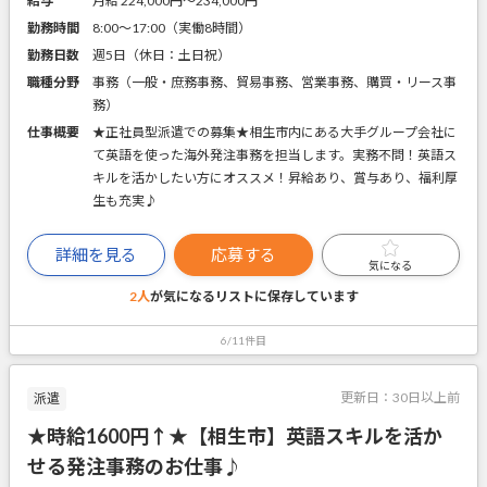
給与
月給 224,000円〜234,000円
勤務時間
8:00～17:00（実働8時間）
勤務日数
週5日（休日：土日祝）
職種分野
事務（一般・庶務事務、貿易事務、営業事務、購買・リース事
務）
仕事概要
★正社員型派遣での募集★相生市内にある大手グループ会社に
て英語を使った海外発注事務を担当します。実務不問！英語ス
キルを活かしたい方にオススメ！昇給あり、賞与あり、福利厚
生も充実♪
詳細を見る
応募する
気になる
2人
が気になるリストに
保存しています
6/11件目
更新日：
30日以上前
派遣
★時給1600円↑★【相生市】英語スキルを活か
せる発注事務のお仕事♪