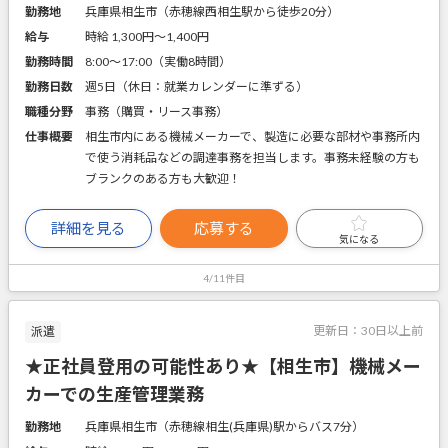
勤務地
兵庫県相生市（赤穂線西相生駅から徒歩20分）
給与
時給 1,300円〜1,400円
勤務時間
8:00～17:00（実働8時間）
勤務日数
週5日（休日：就業カレンダーに準ずる）
職種分野
事務（購買・リース事務）
仕事概要
相生市内にある機械メーカーで、製造に必要な部材や事務所内
で使う消耗品などの調達事務を担当します。事務未経験の方も
ブランクのある方も大歓迎！
詳細を見る
応募する
気になる
4/11件目
更新日：
30日以上前
派遣
★正社員登用の可能性あり★【相生市】機械メー
カーでの生産管理業務
勤務地
兵庫県相生市（赤穂線相生(兵庫県)駅からバス7分）