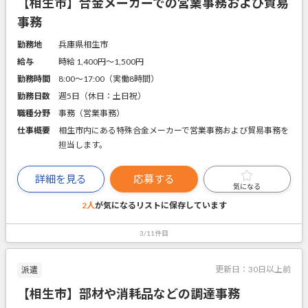
【相生市】合金メーカーでの営業事務および貿易
事務
勤務地
兵庫県相生市
給与
時給 1,400円〜1,500円
勤務時間
8:00～17:00（実働8時間）
勤務日数
週5日（休日：土日祝）
職種分野
事務（営業事務）
仕事概要
相生市内にある特殊合金メーカーで営業事務および貿易事務を
担当します。
詳細を見る
応募する
気になる
2人
が気になるリストに
保存しています
3/11件目
更新日：
30日以上前
派遣
【相生市】部材や消耗品などの調達事務