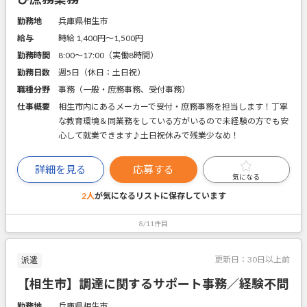
勤務地
兵庫県相生市
給与
時給 1,400円〜1,500円
勤務時間
8:00～17:00（実働8時間）
勤務日数
週5日（休日：土日祝）
職種分野
事務（一般・庶務事務、受付事務）
仕事概要
相生市内にあるメーカーで受付・庶務事務を担当します！丁寧
な教育環境＆同業務をしている方がいるので未経験の方でも安
心して就業できます♪土日祝休みで残業少なめ！
詳細を見る
応募する
気になる
2人
が気になるリストに
保存しています
8/11件目
更新日：
30日以上前
派遣
【相生市】調達に関するサポート事務／経験不問
勤務地
兵庫県相生市