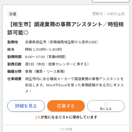
更新日：
14日以上前
派遣
【相生市】調達業務の事務アシスタント／時短相
談可能◎
勤務地
兵庫県相生市（赤穂線西相生駅から徒歩20分）
給与
時給 1,350円〜1,450円
勤務時間
8:00～17:00（実働8時間）
勤務日数
週5日（休日：就業カレンダーに準ずる）
職種分野
事務（購買・リース事務）
仕事概要
相生市内にある機械メーカーで調達業務の事務アシスタントを
担当します。WordやExcelを使った事務経験がある方にオスス
メ！
詳細を見る
応募する
気になる
2人
が気になるリストに
保存しています
1/11件目