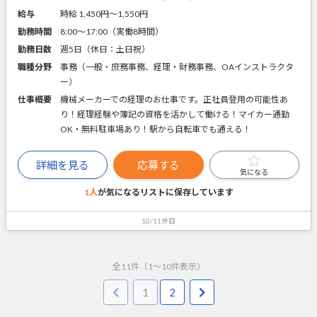
給与
時給 1,450円〜1,550円
勤務時間
8:00～17:00（実働8時間）
勤務日数
週5日（休日：土日祝）
職種分野
事務（一般・庶務事務、経理・財務事務、OAインストラクタ
ー）
仕事概要
機械メーカーでの経理のお仕事です。正社員登用の可能性あ
り！経理経験や簿記の資格を活かして働ける！マイカー通勤
OK・無料駐車場あり！駅から自転車でも通える！
詳細を見る
応募する
気になる
1人
が気になるリストに
保存しています
10/11件目
全
11
件（
1
～
10
件表示）
1
2