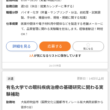
勤務時間
8:00～16:30（実働7時間30分）
勤務日数
週5日（休日：就業カレンダーに準ずる）
職種分野
バイオ・化学（秤量・サンプリング・分注、前処理・試薬調
製、手分析、機器分析、規格・規範に関する知識）
仕事概要
医薬中間体や電子材料用中間体などを製造する老舗メーカーに
て、品質管理に関わる実験職を担当します。経験者歓迎！時短
OK！
詳細を見る
応募する
気になる
2人
が気になるリストに
保存しています
26/35件目
更新日：
14日以上前
派遣
有名大学での眼科疾病治療の基礎研究に関わる実
験補助
勤務地
大阪府吹田市（国際文化公園都市モノレール阪大病院前駅から
徒歩5分）