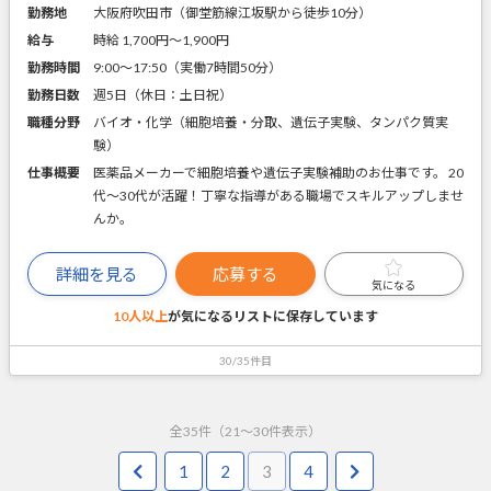
勤務地
大阪府吹田市（御堂筋線江坂駅から徒歩10分）
給与
時給 1,700円〜1,900円
勤務時間
9:00～17:50（実働7時間50分）
勤務日数
週5日（休日：土日祝）
職種分野
バイオ・化学（細胞培養・分取、遺伝子実験、タンパク質実
験）
仕事概要
医薬品メーカーで細胞培養や遺伝子実験補助のお仕事です。 20
代～30代が活躍！丁寧な指導がある職場でスキルアップしませ
んか。
詳細を見る
応募する
気になる
10人以上
が気になるリストに
保存しています
30/35件目
全
35
件（
21
～
30
件表示）
1
2
3
4