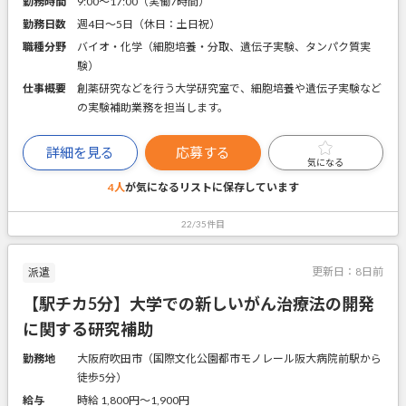
勤務時間
9:00～17:00（実働7時間）
勤務日数
週4日～5日（休日：土日祝）
職種分野
バイオ・化学（細胞培養・分取、遺伝子実験、タンパク質実
験）
仕事概要
創薬研究などを行う大学研究室で、細胞培養や遺伝子実験など
の実験補助業務を担当します。
詳細を見る
応募する
気になる
4人
が気になるリストに
保存しています
22/35件目
更新日：
8日前
派遣
【駅チカ5分】大学での新しいがん治療法の開発
に関する研究補助
勤務地
大阪府吹田市（国際文化公園都市モノレール阪大病院前駅から
徒歩5分）
給与
時給 1,800円〜1,900円