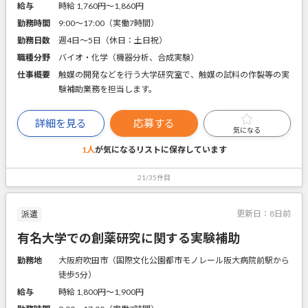
給与
時給 1,760円〜1,860円
勤務時間
9:00～17:00（実働7時間）
勤務日数
週4日～5日（休日：土日祝）
職種分野
バイオ・化学（機器分析、合成実験）
仕事概要
触媒の開発などを行う大学研究室で、触媒の試料の作製等の実
験補助業務を担当します。
詳細を見る
応募する
気になる
1人
が気になるリストに
保存しています
21/35件目
更新日：
8日前
派遣
有名大学での創薬研究に関する実験補助
勤務地
大阪府吹田市（国際文化公園都市モノレール阪大病院前駅から
徒歩5分）
給与
時給 1,800円〜1,900円