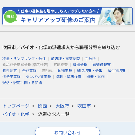
吹田市／バイオ・化学の派遣求人から職種分野を絞り込む
秤量・サンプリング・分注
前処理・試薬調製
手分析
食品成分簡易分析(糖度計等)
官能検査
機器分析
顕微鏡観察
物性測定
合成実験
膜形成
動物実験
細胞培養・分取
微生物培養
遺伝子実験
タンパク質実験
病理・臨床検査
開発・試作
規格・規範に関する知識
トップページ
関西
大阪府
吹田市
バイオ・化学
派遣の求人一覧
お問い合わせ