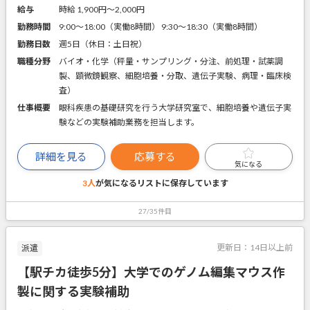
給与
時給 1,900円〜2,000円
勤務時間
9:00～18:00（実働8時間） 9:30～18:30（実働8時間）
勤務日数
週5日（休日：土日祝）
職種分野
バイオ・化学（秤量・サンプリング・分注、前処理・試薬調
製、顕微鏡観察、細胞培養・分取、遺伝子実験、病理・臨床検
査）
仕事概要
眼科疾患の基礎研究を行う大学研究室で、細胞培養や遺伝子実
験などの実験補助業務を担当します。
詳細を見る
応募する
気になる
3人
が気になるリストに
保存しています
27/35件目
更新日：
14日以上前
派遣
【駅チカ徒歩5分】大学でのゲノム編集マウス作
製に関する実験補助