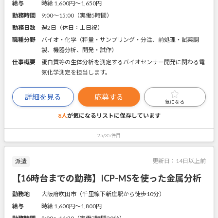
給与
時給 1,600円〜1,650円
勤務時間
9:00～15:00（実働5時間）
勤務日数
週2日（休日：土日祝）
職種分野
バイオ・化学（秤量・サンプリング・分注、前処理・試薬調
製、機器分析、開発・試作）
仕事概要
蛋白質等の生体分析を測定するバイオセンサー開発に関わる電
気化学測定を担当します。
詳細を見る
応募する
気になる
8人
が気になるリストに
保存しています
25/35件目
更新日：
14日以上前
派遣
【16時台までの勤務】ICP-MSを使った金属分析
勤務地
大阪府吹田市（千里線下新庄駅から徒歩10分）
給与
時給 1,600円〜1,800円