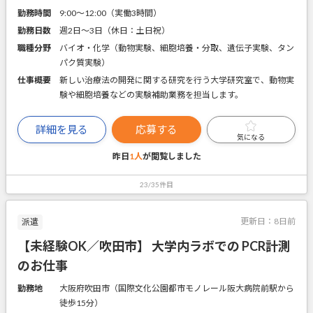
勤務時間
9:00～12:00（実働3時間）
勤務日数
週2日～3日（休日：土日祝）
職種分野
バイオ・化学（動物実験、細胞培養・分取、遺伝子実験、タン
パク質実験）
仕事概要
新しい治療法の開発に関する研究を行う大学研究室で、動物実
験や細胞培養などの実験補助業務を担当します。
詳細を見る
応募する
気になる
昨日
1人
が閲覧しました
23/35件目
更新日：
8日前
派遣
【未経験OK／吹田市】 大学内ラボでの PCR計測
のお仕事
勤務地
大阪府吹田市（国際文化公園都市モノレール阪大病院前駅から
徒歩15分）