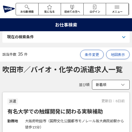
お仕事検索
気になる
初めての方へ
ログイン
メニュー
お仕事検索
現在の検索条件
35
該当件数
件
条件変更
地図表示
吹田市／バイオ・化学の派遣求人一覧
並び順
更新日：
8日前
派遣
有名大学での触媒開発に関わる実験補助
勤務地
大阪府吹田市（国際文化公園都市モノレール阪大病院前駅から
徒歩15分）