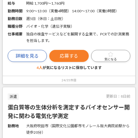
給与
時給 1,700円〜1,760円
勤務時間
9:00～13:00（実働4時間） 14:00～17:00（実働3時間）
勤務日数
週5日（休日：土日祝）
職種分野
バイオ・化学（遺伝子実験）
仕事概要
独自の検査サービスなどを展開する企業で、PCRでの計測業務
を担当します。
詳細を見る
応募する
気になる
4人
が気になるリストに
保存しています
24/35件目
更新日：
8日前
派遣
蛋白質等の生体分析を測定するバイオセンサー開
発に関わる電気化学測定
勤務地
大阪府吹田市（国際文化公園都市モノレール阪大病院前駅から
徒歩20分）