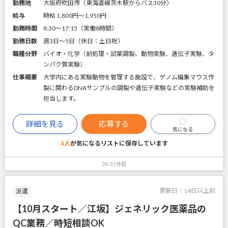
勤務地
大阪府吹田市（東海道線茨木駅からバス30分）
給与
時給 1,800円〜1,950円
勤務時間
8:30～17:15（実働8時間）
勤務日数
週3日～5日（休日：土日祝）
職種分野
バイオ・化学（前処理・試薬調製、動物実験、遺伝子実験、タ
ンパク質実験）
仕事概要
大学内にある実験動物を管理する施設で、ゲノム編集マウス作
製に関わるDNAサンプルの調製や遺伝子実験などの実験補助を
担当します。
詳細を見る
応募する
気になる
4人
が気になるリストに
保存しています
28/35件目
更新日：
14日以上前
派遣
【10月スタート／江坂】ジェネリック医薬品の
QC業務／時短相談OK