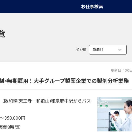
お仕事検索
覧
並び順
更新日：
30
給制×無期雇用！大手グループ製薬企業での製剤分析業務
（阪和線(天王寺－和歌山)和泉府中駅からバス
〜350,000円
5（実働8時間）