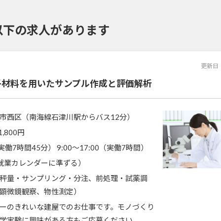
以下の求人があります
更新日
子材料を用いたサンプル作成と評価解析
市西区（南海線石津川駅からバス12分）
1,800円
5（実働7時間45分） 9:00～17:00（実働7時間）
就業カレンダーに準ずる）
秤量・サンプリング・分注、前処理・試薬調
顕微鏡観察、物性測定）
ーのきれいな建屋でのお仕事です。モノづくり
学実験に興味がある方もご応募ください。