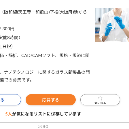
（阪和線(天王寺－和歌山)下松(大阪府)駅から
2,300円
0（実働8時間）
土日祝）
価・解析、CAD/CAMソフト、規格・規範に関
、ナノテクノロジーに関するガラス新製品の開
遣での募集です。
見る
応募する
気になる
5人
が気になるリストに
保存しています
2/5件目