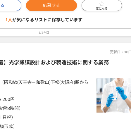
見る
応募する
気になる
1人
が気になるリストに
保存しています
3/5件目
更新日：
30
遣】光学薄膜設計および製造技術に関する業務
（阪和線(天王寺－和歌山)下松(大阪府)駅から
2,200円
0（実働8時間）
土日祝）
膜形成）