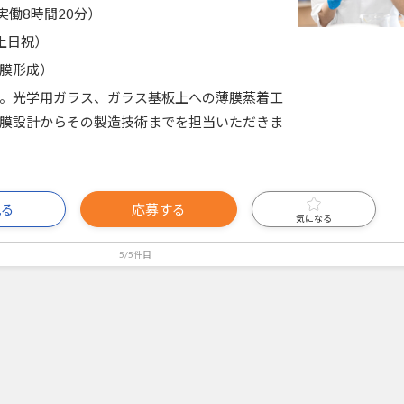
0（実働8時間20分）
土日祝）
膜形成）
。光学用ガラス、ガラス基板上への薄膜蒸着工
膜設計からその製造技術までを担当いただきま
見る
応募する
気になる
5/5件目