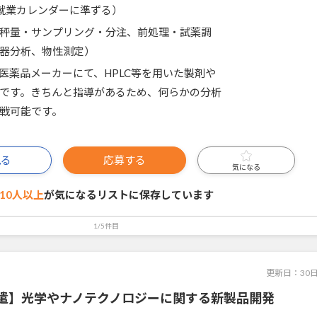
就業カレンダーに準ずる）
秤量・サンプリング・分注、前処理・試薬調
器分析、物性測定）
医薬品メーカーにて、HPLC等を用いた製剤や
です。きちんと指導があるため、何らかの分析
戦可能です。
見る
応募する
気になる
10人以上
が気になるリストに
保存しています
1/5件目
更新日：
30
遣】光学やナノテクノロジーに関する新製品開発