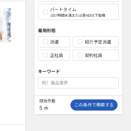
パートタイム
1日7時間未満または週4日以下勤務
雇用形態
派遣
紹介予定派遣
正社員
契約社員
キーワード
該当件数
この条件で検索する
5
件