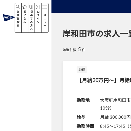
お
気
初
ロ
仕
に
め
グ
メ
事
な
て
イ
ニ
検
る
の
ン
ュ
索
方
ー
へ
岸和田市の求人一
5
該当件数
件
派遣
【月給30万円～】月
勤務地
大阪府岸和田市
10分）
給与
月給 300,000円
勤務時間
8:45～17:4