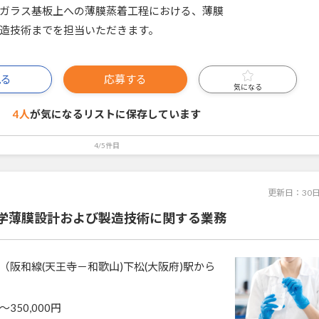
ガラス基板上への薄膜蒸着工程における、薄膜
造技術までを担当いただきます。
見る
応募する
気になる
4人
が気になるリストに
保存しています
4/5件目
更新日：
30
学薄膜設計および製造技術に関する業務
（阪和線(天王寺－和歌山)下松(大阪府)駅から
〜350,000円