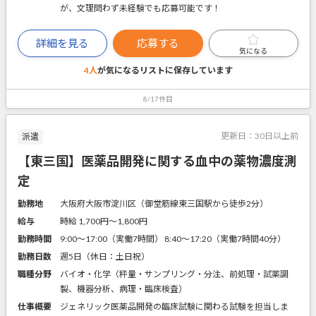
が、文理問わず未経験でも応募可能です！
詳細を見る
応募する
気になる
4人
が気になるリストに
保存しています
8/17件目
更新日：
30日以上前
派遣
【東三国】医薬品開発に関する血中の薬物濃度測
定
勤務地
大阪府大阪市淀川区（御堂筋線東三国駅から徒歩2分）
給与
時給 1,700円〜1,800円
勤務時間
9:00～17:00（実働7時間） 8:40～17:20（実働7時間40分）
勤務日数
週5日（休日：土日祝）
職種分野
バイオ・化学（秤量・サンプリング・分注、前処理・試薬調
製、機器分析、病理・臨床検査）
仕事概要
ジェネリック医薬品開発の臨床試験に関わる試験を担当しま