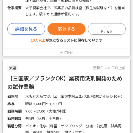
理・臨床検査、規格・規範に関する知識）
仕事概要
大手製薬会社で、医薬品の品質検査（微生物試験など）を担当
します。駅チカで通勤が便利です。
詳細を見る
応募する
気になる
10人以上
が気になるリストに
保存しています
6/17件目
更新日：
30日以上前
派遣
【三国駅／ブランクOK】業務用洗剤開発のため
の試作業務
勤務地
大阪府大阪市淀川区（宝塚本線三国(大阪府)駅から徒歩10分）
給与
時給 1,600円〜1,700円
勤務時間
9:00～17:00（実働7時間）
勤務日数
週5日（休日：土日祝）
職種分野
バイオ・化学（秤量・サンプリング・分注、前処理・試薬調
製、手分析、機器分析、開発・試作）