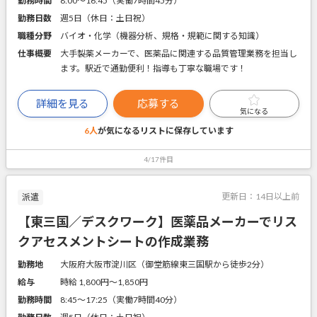
勤務時間
8:00～16:45（実働7時間45分）
勤務日数
週5日（休日：土日祝）
職種分野
バイオ・化学（機器分析、規格・規範に関する知識）
仕事概要
大手製薬メーカーで、医薬品に関連する品質管理業務を担当し
ます。駅近で通勤便利！指導も丁寧な職場です！
詳細を見る
応募する
気になる
6人
が気になるリストに
保存しています
4/17件目
更新日：
14日以上前
派遣
【東三国／デスクワーク】医薬品メーカーでリス
クアセスメントシートの作成業務
勤務地
大阪府大阪市淀川区（御堂筋線東三国駅から徒歩2分）
給与
時給 1,800円〜1,850円
勤務時間
8:45～17:25（実働7時間40分）