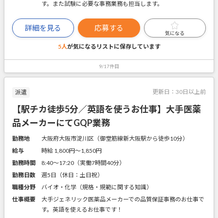
す。また試験に必要な事務業務も担当します。
詳細を見る
応募する
気になる
5人
が気になるリストに
保存しています
9/17件目
更新日：
30日以上前
派遣
【駅チカ徒歩5分／英語を使うお仕事】大手医薬
品メーカーにてGQP業務
勤務地
大阪府大阪市淀川区（御堂筋線新大阪駅から徒歩10分）
給与
時給 1,800円〜1,850円
勤務時間
8:40～17:20（実働7時間40分）
勤務日数
週5日（休日：土日祝）
職種分野
バイオ・化学（規格・規範に関する知識）
仕事概要
大手ジェネリック医薬品メーカーでの品質保証事務のお仕事で
す。英語を使えるお仕事です！