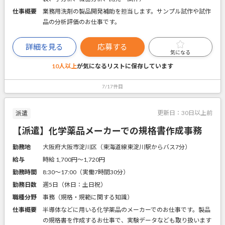
仕事概要
業務用洗剤の製品開発補助を担当します。サンプル試作や試作
品の分析評価のお仕事です。
詳細を見る
応募する
気になる
10人以上
が気になるリストに
保存しています
7/17件目
更新日：
30日以上前
派遣
【派遣】化学薬品メーカーでの規格書作成事務
勤務地
大阪府大阪市淀川区（東海道線東淀川駅からバス7分）
給与
時給 1,700円〜1,720円
勤務時間
8:30～17:00（実働7時間30分）
勤務日数
週5日（休日：土日祝）
職種分野
事務（規格・規範に関する知識）
仕事概要
半導体などに用いる化学薬品のメーカーでのお仕事です。製品
の規格書を作成するお仕事で、実験データなども取り扱います