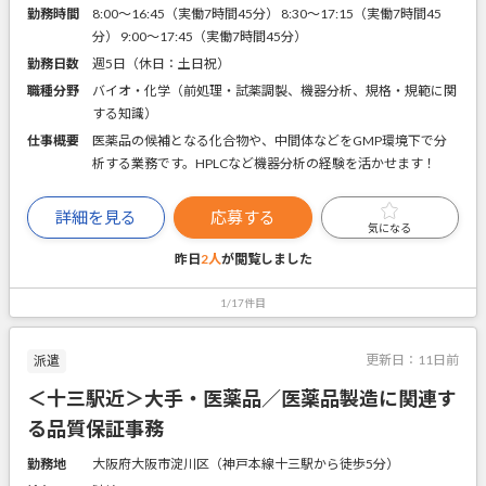
勤務時間
8:00～16:45（実働7時間45分） 8:30～17:15（実働7時間45
分） 9:00～17:45（実働7時間45分）
勤務日数
週5日（休日：土日祝）
職種分野
バイオ・化学（前処理・試薬調製、機器分析、規格・規範に関
する知識）
仕事概要
医薬品の候補となる化合物や、中間体などをGMP環境下で分
析する業務です。HPLCなど機器分析の経験を活かせます！
詳細を見る
応募する
気になる
昨日
2人
が閲覧しました
1/17件目
更新日：
11日前
派遣
＜十三駅近＞大手・医薬品／医薬品製造に関連す
る品質保証事務
勤務地
大阪府大阪市淀川区（神戸本線十三駅から徒歩5分）