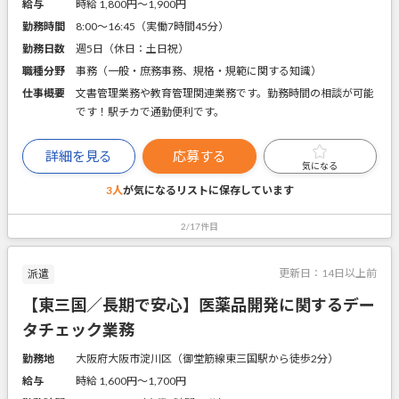
給与
時給 1,800円〜1,900円
勤務時間
8:00～16:45（実働7時間45分）
勤務日数
週5日（休日：土日祝）
職種分野
事務（一般・庶務事務、規格・規範に関する知識）
仕事概要
文書管理業務や教育管理関連業務です。勤務時間の相談が可能
です！駅チカで通勤便利です。
詳細を見る
応募する
気になる
3人
が気になるリストに
保存しています
2/17件目
更新日：
14日以上前
派遣
【東三国／長期で安心】医薬品開発に関するデー
タチェック業務
勤務地
大阪府大阪市淀川区（御堂筋線東三国駅から徒歩2分）
給与
時給 1,600円〜1,700円