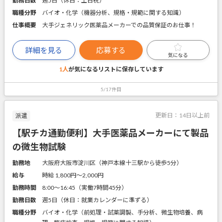
勤務日数
週5日（休日：土日祝）
職種分野
バイオ・化学（機器分析、規格・規範に関する知識）
仕事概要
大手ジェネリック医薬品メーカーでの品質保証のお仕事！
詳細を見る
応募する
気になる
1人
が気になるリストに
保存しています
5/17件目
更新日：
14日以上前
派遣
【駅チカ通勤便利】大手医薬品メーカーにて製品
の微生物試験
勤務地
大阪府大阪市淀川区（神戸本線十三駅から徒歩5分）
給与
時給 1,800円〜2,000円
勤務時間
8:00～16:45（実働7時間45分）
勤務日数
週5日（休日：就業カレンダーに準ずる）
職種分野
バイオ・化学（前処理・試薬調製、手分析、微生物培養、病