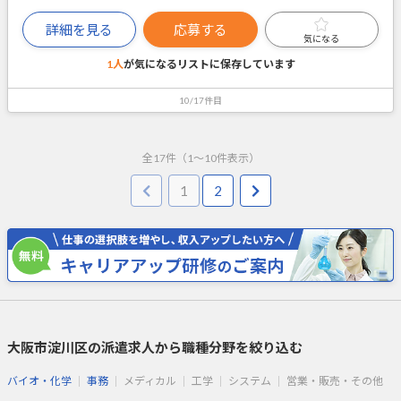
詳細を見る
応募する
気になる
1人
が気になるリストに
保存しています
10/17件目
全
17
件（
1
～
10
件表示）
1
2
大阪市淀川区の派遣求人から職種分野を絞り込む
バイオ・化学
事務
メディカル
工学
システム
営業・販売・その他