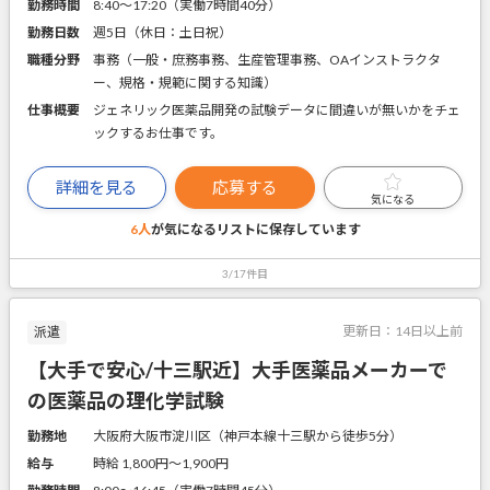
勤務時間
8:40～17:20（実働7時間40分）
勤務日数
週5日（休日：土日祝）
職種分野
事務（一般・庶務事務、生産管理事務、OAインストラクタ
ー、規格・規範に関する知識）
仕事概要
ジェネリック医薬品開発の試験データに間違いが無いかをチェ
ックするお仕事です。
詳細を見る
応募する
気になる
6人
が気になるリストに
保存しています
3/17件目
更新日：
14日以上前
派遣
【大手で安心/十三駅近】大手医薬品メーカーで
の医薬品の理化学試験
勤務地
大阪府大阪市淀川区（神戸本線十三駅から徒歩5分）
給与
時給 1,800円〜1,900円