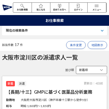
お仕事検索
気になる
初めての方へ
ログイン
メニュー
お仕事検索
現在の検索条件
17
該当件数
件
条件変更
地図表示
大阪市淀川区の派遣求人一覧
並び順
更新日：
4日前
新着
派遣
【長期/十三】GMPに基づく医薬品分析業務
勤務地
大阪府大阪市淀川区（神戸本線十三駅から徒歩5分）
給与
時給 1,800円〜1,850円