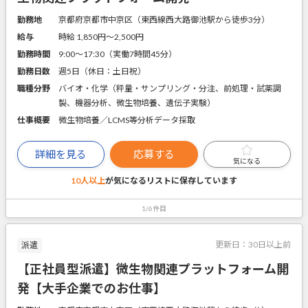
勤務地
京都府京都市中京区（東西線西大路御池駅から徒歩3分）
給与
時給 1,850円〜2,500円
勤務時間
9:00～17:30（実働7時間45分）
勤務日数
週5日（休日：土日祝）
職種分野
バイオ・化学（秤量・サンプリング・分注、前処理・試薬調
製、機器分析、微生物培養、遺伝子実験）
仕事概要
微生物培養／LCMS等分析データ採取
詳細を見る
応募する
気になる
10人以上
が気になるリストに
保存しています
1/6件目
更新日：
30日以上前
派遣
【正社員型派遣】微生物関連プラットフォーム開
発【大手企業でのお仕事】