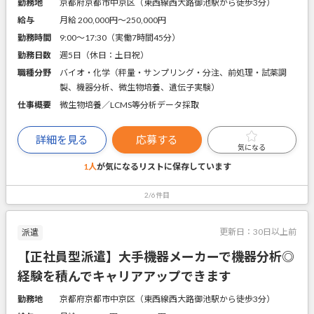
勤務地
京都府京都市中京区（東西線西大路御池駅から徒歩3分）
給与
月給 200,000円〜250,000円
勤務時間
9:00～17:30（実働7時間45分）
勤務日数
週5日（休日：土日祝）
職種分野
バイオ・化学（秤量・サンプリング・分注、前処理・試薬調
製、機器分析、微生物培養、遺伝子実験）
仕事概要
微生物培養／LCMS等分析データ採取
詳細を見る
応募する
気になる
1人
が気になるリストに
保存しています
2/6件目
更新日：
30日以上前
派遣
【正社員型派遣】大手機器メーカーで機器分析◎
経験を積んでキャリアアップできます
勤務地
京都府京都市中京区（東西線西大路御池駅から徒歩3分）