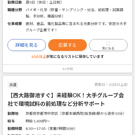
勤務日数
週5日（休日：土日祝）
職種分野
バイオ・化学（秤量・サンプリング・分注、前処理・試薬調
製、手分析、機器分析）
仕事概要
建材、食品、電化製品等に含まれる元素分析です。安定の大手
グループ企業です！
詳細を見る
応募する
気になる
10人以上
が気になるリストに
保存しています
4/6件目
更新日：
30日以上前
派遣
【西大路御池すぐ】未経験OK！大手グループ会
社で環境試料の前処理など分析サポート
勤務地
京都府京都市中京区（京都本線西院(阪急線)駅から徒歩15分）
給与
時給 1,600円〜
勤務時間
8:30～17:05（実働7時間50分）