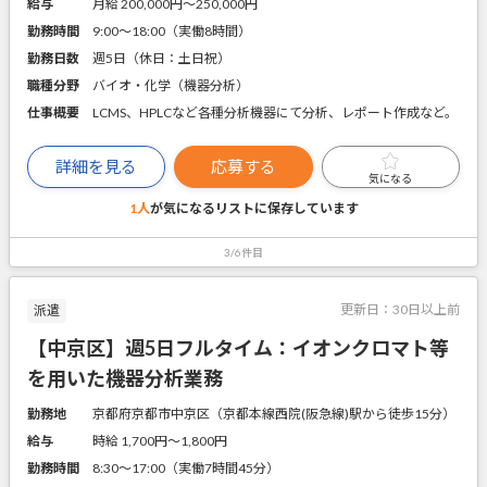
給与
月給 200,000円〜250,000円
勤務時間
9:00～18:00（実働8時間）
勤務日数
週5日（休日：土日祝）
職種分野
バイオ・化学（機器分析）
仕事概要
LCMS、HPLCなど各種分析機器にて分析、レポート作成など。
詳細を見る
応募する
気になる
1人
が気になるリストに
保存しています
3/6件目
更新日：
30日以上前
派遣
【中京区】週5日フルタイム：イオンクロマト等
を用いた機器分析業務
勤務地
京都府京都市中京区（京都本線西院(阪急線)駅から徒歩15分）
給与
時給 1,700円〜1,800円
勤務時間
8:30～17:00（実働7時間45分）