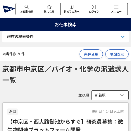
お仕事検索
気になる
初めての方へ
ログイン
メニュー
お仕事検索
現在の検索条件
6
該当件数
件
条件変更
地図表示
京都市中京区／バイオ・化学の派遣求人
一覧
並び順
更新日：
14日以上前
派遣
【中京区・西大路御池からすぐ】研究員募集：微
生物関連プラットフォーム開発