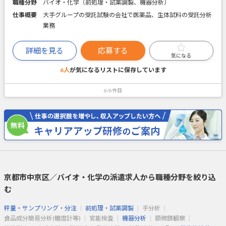
職種分野
バイオ・化学（前処理・試薬調製、機器分析）
仕事概要
大手グループの受託試験の会社で医薬品、生体試料の受託分析
業務
詳細を見る
応募する
気になる
6人
が気になるリストに
保存しています
6/6件目
京都市中京区／バイオ・化学の派遣求人から職種分野を絞り込
む
秤量・サンプリング・分注
前処理・試薬調製
手分析
食品成分簡易分析(糖度計等)
官能検査
機器分析
顕微鏡観察