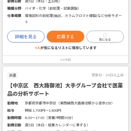
勤務日数
週5日（休日：土日祝）
職種分野
バイオ・化学（前処理・試薬調製）
仕事概要
環境試料の前処理(抽出、カラムクロマト精製)など分析サポー
ト
詳細を見る
応募する
気になる
9人
が気になるリストに
保存しています
5/6件目
更新日：
30日以上前
派遣
【中京区 西大路御池】大手グループ会社で医薬
品の分析サポート
勤務地
京都府京都市中京区（東西線西大路御池駅から徒歩2分）
給与
時給 1,700円〜1,800円
勤務時間
8:30～17:05（実働7時間50分）
勤務日数
週5日（休日：就業カレンダーに準ずる）