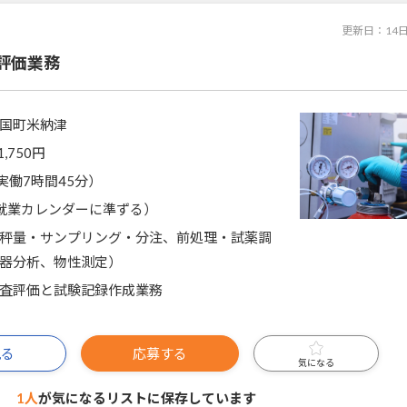
更新日：
14
評価業務
国町米納津
1,750円
0（実働7時間45分）
就業カレンダーに準ずる）
秤量・サンプリング・分注、前処理・試薬調
器分析、物性測定）
査評価と試験記録作成業務
見る
応募する
気になる
1人
が気になるリストに
保存しています