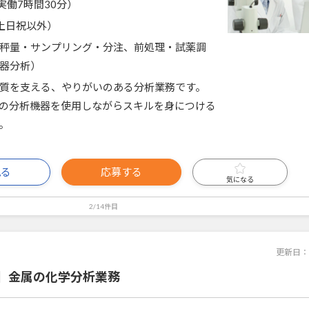
0（実働7時間30分）
土日祝以外）
秤量・サンプリング・分注、前処理・試薬調
器分析）
質を支える、やりがいのある分析業務です。
などの分析機器を使用しながらスキルを身につける
。
見る
応募する
気になる
2/14件目
更新日：
】金属の化学分析業務