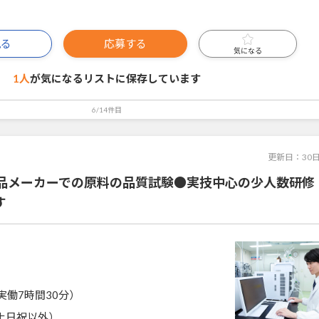
見る
応募する
気になる
1人
が気になるリストに
保存しています
6/14件目
更新日：
30
品メーカーでの原料の品質試験●実技中心の少人数研修
す
0（実働7時間30分）
土日祝以外）