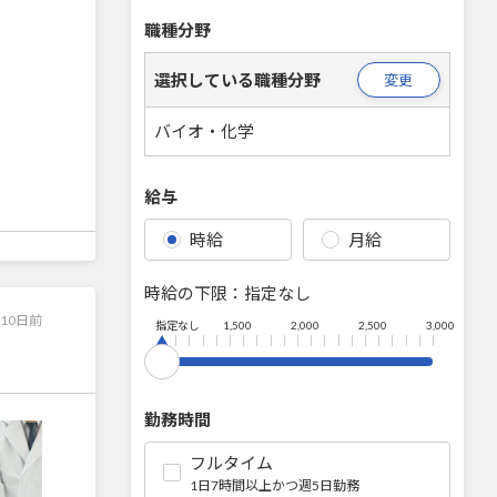
職種分野
選択している職種分野
変更
バイオ・化学
給与
時給
月給
時給の下限：
指定なし
10日前
指定なし
1,500
2,000
2,500
3,000
勤務時間
フルタイム
1日7時間以上かつ週5日勤務