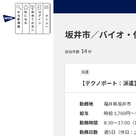
お
気
初
ロ
仕
に
め
グ
メ
事
な
て
イ
ニ
検
る
の
ン
ュ
索
方
ー
へ
坂井市／バイオ・
14
該当件数
件
派遣
【テクノポート：派遣
勤務地
福井県坂井市
給与
時給 1,700円〜
勤務時間
8:30～17:0
勤務日数
週5日（休日：