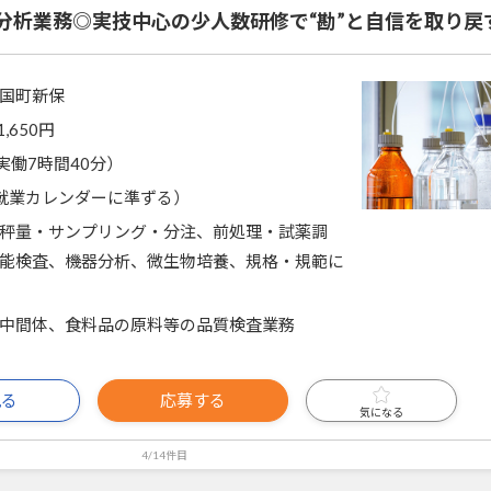
分析業務◎実技中心の少人数研修で“勘”と自信を取り戻
国町新保
1,650円
0（実働7時間40分）
就業カレンダーに準ずる）
秤量・サンプリング・分注、前処理・試薬調
能検査、機器分析、微生物培養、規格・規範に
中間体、食料品の原料等の品質検査業務
見る
応募する
気になる
4/14件目