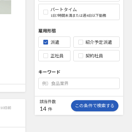
パートタイム
1日7時間未満または週4日以下勤務
雇用形態
派遣
紹介予定派遣
正社員
契約社員
キーワード
該当件数
この条件で検索する
14
10日前
件