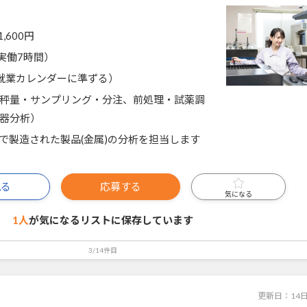
1,600円
0（実働7時間）
就業カレンダーに準ずる）
秤量・サンプリング・分注、前処理・試薬調
器分析）
で製造された製品(金属)の分析を担当します
見る
応募する
気になる
1人
が気になるリストに
保存しています
3/14件目
更新日：
14