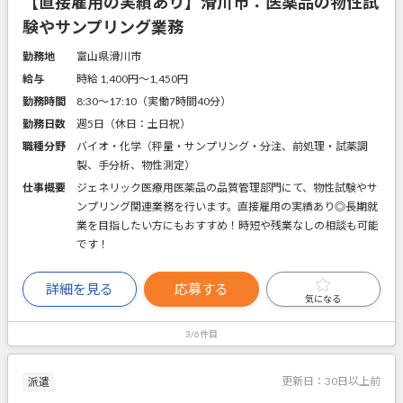
【直接雇用の実績あり】滑川市：医薬品の物性試
験やサンプリング業務
勤務地
富山県滑川市
給与
時給 1,400円〜1,450円
勤務時間
8:30～17:10（実働7時間40分）
勤務日数
週5日（休日：土日祝）
職種分野
バイオ・化学（秤量・サンプリング・分注、前処理・試薬調
製、手分析、物性測定）
仕事概要
ジェネリック医療用医薬品の品質管理部門にて、物性試験やサ
ンプリング関連業務を行います。直接雇用の実績あり◎長期就
業を目指したい方にもおすすめ！時短や残業なしの相談も可能
です！
詳細を見る
応募する
気になる
3/6件目
更新日：
30日以上前
派遣