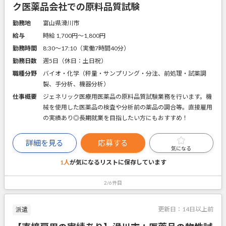
ク医薬品会社での原料品質試験
勤務地
富山県滑川市
給与
時給 1,700円〜1,800円
勤務時間
8:30～17:10（実働7時間40分）
勤務日数
週5日（休日：土日祝）
職種分野
バイオ・化学（秤量・サンプリング・分注、前処理・試薬調
製、手分析、機器分析）
仕事概要
ジェネリック医療用医薬品の原料品質試験業務を行います。機
械を使用した医薬品の検査や分析前の薬品の調合等。直接雇用
の実績あり◎長期就業を目指したい方にもおすすめ！
詳細を見る
応募する
気になる
1人
が気になるリストに
保存しています
2/6件目
更新日：
14日以上前
派遣