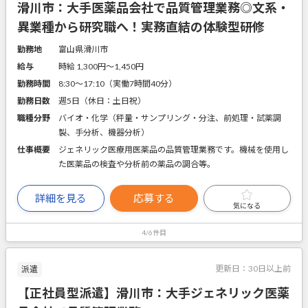
滑川市：大手医薬品会社で品質管理業務◎文系・
異業種から研究職へ！実務直結の体験型研修
勤務地
富山県滑川市
給与
時給 1,300円〜1,450円
勤務時間
8:30～17:10（実働7時間40分）
勤務日数
週5日（休日：土日祝）
職種分野
バイオ・化学（秤量・サンプリング・分注、前処理・試薬調
製、手分析、機器分析）
仕事概要
ジェネリック医療用医薬品の品質管理業務です。機械を使用し
た医薬品の検査や分析前の薬品の調合等。
詳細を見る
応募する
気になる
4/6件目
更新日：
30日以上前
派遣
【正社員型派遣】滑川市：大手ジェネリック医薬