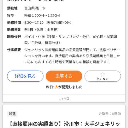
勤務地
富山県滑川市
給与
時給 1,500円〜1,550円
勤務時間
8:30～17:10（実働7時間40分）
勤務日数
週5日（休日：土日祝）
職種分野
バイオ・化学（秤量・サンプリング・分注、前処理・試薬調
製、手分析、機器分析）
仕事概要
ジェネリック医療用医薬品の品質管理部門にて、洗浄バリテー
ションを行います。直接雇用の実績あり◎長期就業を目指した
い方にもおすすめ！時短や残業なしの相談も可能です！
詳細を見る
応募する
気になる
昨日
1人
が閲覧しました
1/6件目
更新日：
8日前
派遣
【直接雇用の実績あり】滑川市：大手ジェネリッ