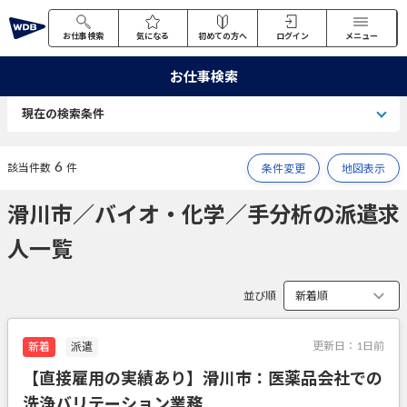
お仕事検索
気になる
初めての方へ
ログイン
メニュー
お仕事検索
現在の検索条件
6
該当件数
件
条件変更
地図表示
滑川市／バイオ・化学／手分析の派遣求
人一覧
並び順
更新日：
1日前
新着
派遣
【直接雇用の実績あり】滑川市：医薬品会社での
洗浄バリテーション業務