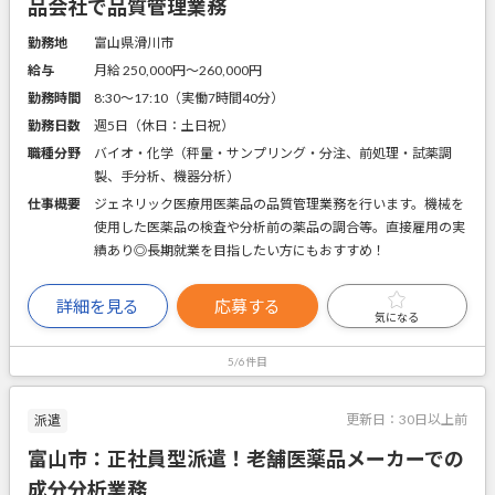
品会社で品質管理業務
勤務地
富山県滑川市
給与
月給 250,000円〜260,000円
勤務時間
8:30～17:10（実働7時間40分）
勤務日数
週5日（休日：土日祝）
職種分野
バイオ・化学（秤量・サンプリング・分注、前処理・試薬調
製、手分析、機器分析）
仕事概要
ジェネリック医療用医薬品の品質管理業務を行います。機械を
使用した医薬品の検査や分析前の薬品の調合等。直接雇用の実
績あり◎長期就業を目指したい方にもおすすめ！
詳細を見る
応募する
気になる
5/6件目
更新日：
30日以上前
派遣
富山市：正社員型派遣！老舗医薬品メーカーでの
成分分析業務