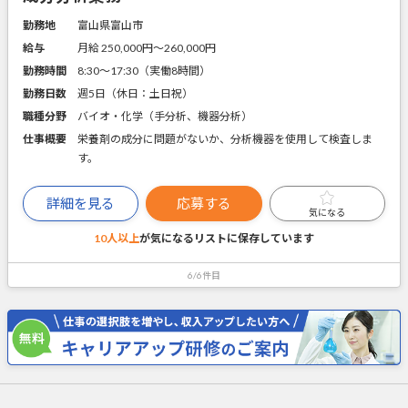
勤務地
富山県富山市
給与
月給 250,000円〜260,000円
勤務時間
8:30～17:30（実働8時間）
勤務日数
週5日（休日：土日祝）
職種分野
バイオ・化学（手分析、機器分析）
仕事概要
栄養剤の成分に問題がないか、分析機器を使用して検査しま
す。
詳細を見る
応募する
気になる
10人以上
が気になるリストに
保存しています
6/6件目