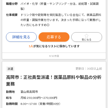
職種分野
バイオ・化学（秤量・サンプリング・分注、前処理・試薬調
製）
仕事概要
ドリンク剤や錠剤等を受託製造している会社にて、医薬品原料
の秤量・調製作業を行います。決まった手順に沿って業務がし
たい方にもおすすめ◎
詳細を見る
応募する
気になる
5人
が気になるリストに
保存しています
9/10件目
更新日：
30日以上前
派遣
高岡市：正社員型派遣！医薬品原料や製品の分析
業務
勤務地
富山県高岡市
給与
月給 250,000円〜270,000円
勤務時間
8:30～17:00（実働7時間30分）