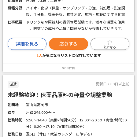
勤務日数
週5日（休日：土日祝）
職種分野
バイオ・化学（秤量・サンプリング・分注、前処理・試薬調
製、手分析、機器分析、物性測定、規格・規範に関する知識）
仕事概要
ドリンク剤や顆粒剤の品質管理試験です。様々な機器を使用
し、医薬品の成分や品質に問題がないか検査していきます。
詳細を見る
応募する
気になる
1人
が気になるリストに
保存しています
8/10件目
更新日：
30日以上前
派遣
未経験歓迎！医薬品原料の秤量や調整業務
勤務地
富山県高岡市
給与
月給 296,000円〜
勤務時間
5:50～14:40（実働7時間50分） 12:00～20:50（実働7時間50
分） 8:20～17:10（実働7時間50分）
勤務日数
週5日（休日：就業カレンダーに準ずる）