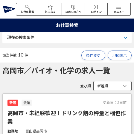
お仕事検索
気になる
初めての方へ
ログイン
メニュー
お仕事検索
現在の検索条件
10
該当件数
件
条件変更
地図表示
高岡市／バイオ・化学の求人一覧
並び順
更新日：
2日前
新着
派遣
高岡市・未経験歓迎！ドリンク剤の秤量と梱包作
業
勤務地
富山県高岡市