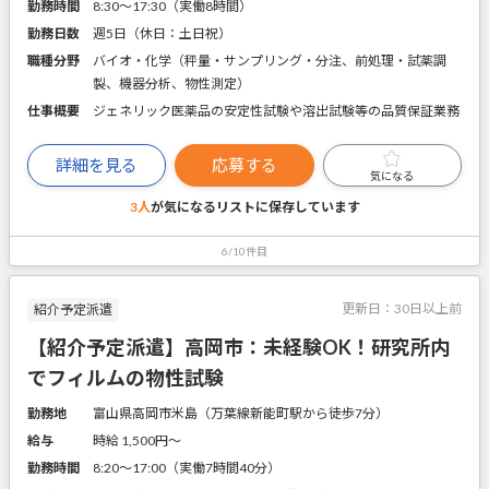
勤務時間
8:30～17:30（実働8時間）
勤務日数
週5日（休日：土日祝）
職種分野
バイオ・化学（秤量・サンプリング・分注、前処理・試薬調
製、機器分析、物性測定）
仕事概要
ジェネリック医薬品の安定性試験や溶出試験等の品質保証業務
詳細を見る
応募する
気になる
3人
が気になるリストに
保存しています
6/10件目
更新日：
30日以上前
紹介予定派遣
【紹介予定派遣】高岡市：未経験OK！研究所内
でフィルムの物性試験
勤務地
富山県高岡市米島（万葉線新能町駅から徒歩7分）
給与
時給 1,500円〜
勤務時間
8:20～17:00（実働7時間40分）