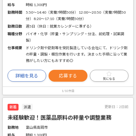
給与
時給 1,300円
勤務時間
5:50～14:40（実働7時間50分） 12:00～20:50（実働7時間50
分） 8:20～17:10（実働7時間50分）
勤務日数
週5日（休日：就業カレンダーに準ずる）
職種分野
バイオ・化学（秤量・サンプリング・分注、前処理・試薬調
製）
仕事概要
ドリンク剤や錠剤等を受託製造している会社にて、ドリンク剤
の秤量・調製・梱包作業を行います。決まった手順に沿って業
務がしたい方にもおすすめ◎
詳細を見る
応募する
気になる
1/10件目
更新日：
2日前
新着
派遣
未経験歓迎！医薬品原料の秤量や調整業務
勤務地
富山県高岡市
給与
時給 1,300円