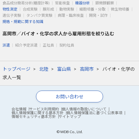
食品成分簡易分析(糖度計等)
官能検査
機器分析
顕微鏡観察
物性測定
合成実験
膜形成
動物実験
細胞培養・分取
微生物培養
遺伝子実験
タンパク質実験
病理・臨床検査
開発・試作
規格・規範に関する知識
高岡市／バイオ・化学の求人から雇用形態を絞り込む
派遣
紹介予定派遣
正社員
契約社員
トップページ
北陸
富山県
高岡市
バイオ・化学の
求人一覧
お問い合わせ
会社情報
サービス利用規約
個人情報の取扱いについて
個人情報保護に関する基本方針
個人情報保護法に基づく公表事項
情報セキュリティ基本方針
サイトマップ
© WDB Co., Ltd.