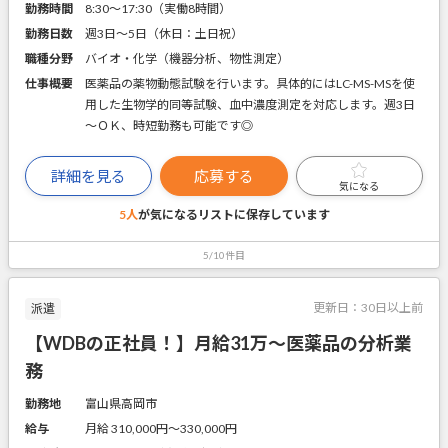
勤務時間
8:30～17:30（実働8時間）
勤務日数
週3日～5日（休日：土日祝）
職種分野
バイオ・化学（機器分析、物性測定）
仕事概要
医薬品の薬物動態試験を行います。具体的にはLC-MS-MSを使
用した生物学的同等試験、血中濃度測定を対応します。週3日
～ＯＫ、時短勤務も可能です◎
詳細を見る
応募する
気になる
5人
が気になるリストに
保存しています
5/10件目
更新日：
30日以上前
派遣
【WDBの正社員！】月給31万～医薬品の分析業
務
勤務地
富山県高岡市
給与
月給 310,000円〜330,000円