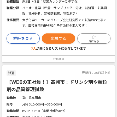
勤務日数
週5日（休日：就業カレンダーに準ずる）
職種分野
バイオ・化学（秤量・サンプリング・分注、前処理・試薬調
製、機器分析、顕微鏡観察、物性測定）
仕事概要
大手化学メーカーのグループ会社研究所での試験のお仕事で
す。直接雇用前提の紹介予定派遣の求人です！
詳細を見る
応募する
気になる
7人
が気になるリストに
保存しています
7/10件目
更新日：
30日以上前
派遣
【WDBの正社員！】高岡市：ドリンク剤や顆粒
剤の品質管理試験
勤務地
富山県高岡市
給与
月給 310,000円〜330,000円
勤務時間
8:20～17:10（実働7時間50分）