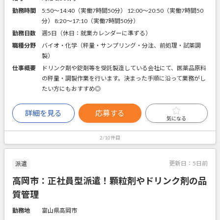
勤務時間
5:50～14:40（実働7時間50分） 12:00～20:50（実働7時間50
分） 8:20～17:10（実働7時間50分）
勤務日数
週5日（休日：就業カレンダーに準ずる）
職種分野
バイオ・化学（秤量・サンプリング・分注、前処理・試薬調
製）
仕事概要
ドリンク剤や錠剤等を受託製造している会社にて、医薬品原料
の秤量・調製作業を行います。決まった手順に沿って業務がし
たい方にもおすすめ◎
詳細を見る
応募する
気になる
2/10件目
更新日：
5日前
派遣
高岡市：正社員型派遣！顆粒剤やドリンク剤の品
質管理
勤務地
富山県高岡市