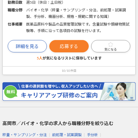
勤務日数
週5日（休日：土日祝）
職種分野
バイオ・化学（秤量・サンプリング・分注、前処理・試薬調
製、手分析、機器分析、規格・規範に関する知識）
仕事概要
医薬品原料や製品の品質管理試験です。含量試験や類縁物質試
験等、手順に沿って各項目の試験を行います。
詳細を見る
応募する
気になる
5人
が気になるリストに
保存しています
10/10件目
高岡市／バイオ・化学の求人から職種分野を絞り込む
秤量・サンプリング・分注
前処理・試薬調製
手分析