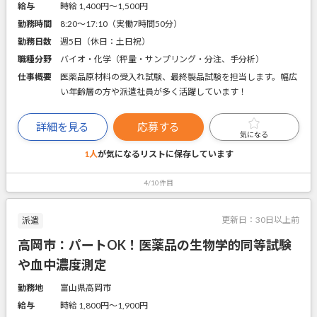
給与
時給 1,400円〜1,500円
勤務時間
8:20～17:10（実働7時間50分）
勤務日数
週5日（休日：土日祝）
職種分野
バイオ・化学（秤量・サンプリング・分注、手分析）
仕事概要
医薬品原材料の受入れ試験、最終製品試験を担当します。幅広
い年齢層の方や派遣社員が多く活躍しています！
詳細を見る
応募する
気になる
1人
が気になるリストに
保存しています
4/10件目
更新日：
30日以上前
派遣
高岡市：パートOK！医薬品の生物学的同等試験
や血中濃度測定
勤務地
富山県高岡市
給与
時給 1,800円〜1,900円