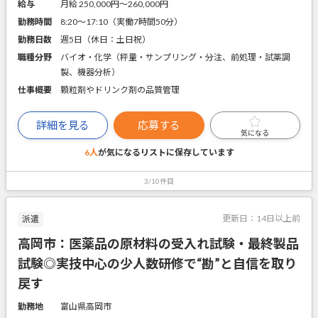
給与
月給 250,000円〜260,000円
勤務時間
8:20～17:10（実働7時間50分）
勤務日数
週5日（休日：土日祝）
職種分野
バイオ・化学（秤量・サンプリング・分注、前処理・試薬調
製、機器分析）
仕事概要
顆粒剤やドリンク剤の品質管理
詳細を見る
応募する
気になる
6人
が気になるリストに
保存しています
3/10件目
更新日：
14日以上前
派遣
高岡市：医薬品の原材料の受入れ試験・最終製品
試験◎実技中心の少人数研修で“勘”と自信を取り
戻す
勤務地
富山県高岡市