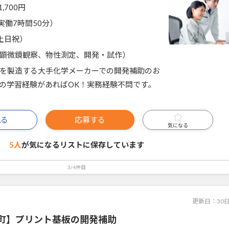
1,700円
0（実働7時間50分）
土日祝）
顕微鏡観察、物性測定、開発・試作）
を製造する大手化学メーカーでの開発補助のお
の学習経験があればOK！実務経験不問です。
見る
応募する
気になる
5人
が気になるリストに
保存しています
3/4件目
更新日：
30
町】プリント基板の開発補助