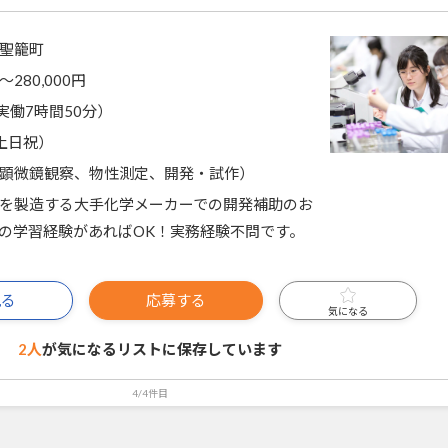
聖籠町
〜280,000円
0（実働7時間50分）
土日祝）
顕微鏡観察、物性測定、開発・試作）
を製造する大手化学メーカーでの開発補助のお
の学習経験があればOK！実務経験不問です。
見る
応募する
気になる
2人
が気になるリストに
保存しています
4/4件目