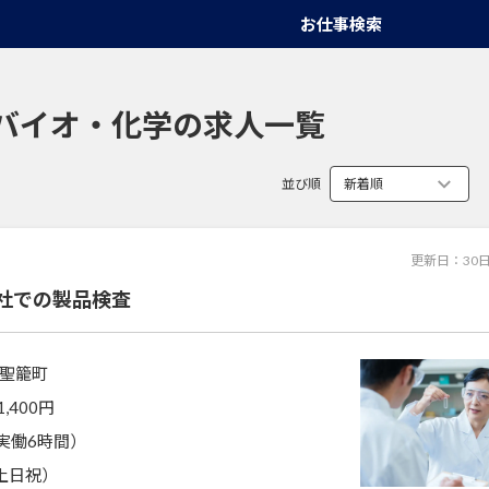
お仕事検索
バイオ・化学の求人一覧
並び順
更新日：
30
社での製品検査
聖籠町
1,400円
0（実働6時間）
土日祝）