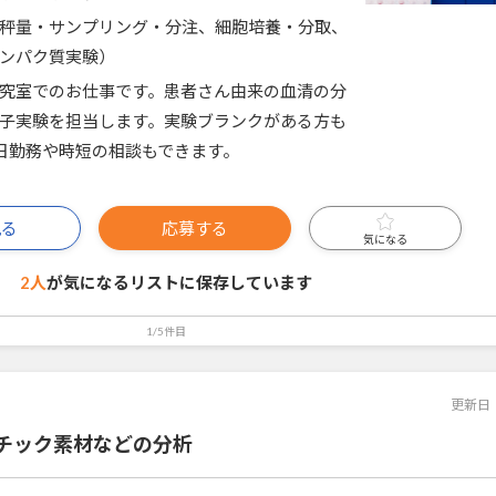
秤量・サンプリング・分注、細胞培養・分取、
ンパク質実験）
究室でのお仕事です。患者さん由来の血清の分
子実験を担当します。実験ブランクがある方も
日勤務や時短の相談もできます。
見る
応募する
気になる
2人
が気になるリストに
保存しています
1/5件目
更新日
チック素材などの分析