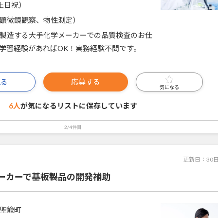
土日祝）
顕微鏡観察、物性測定）
製造する大手化学メーカーでの品質検査のお仕
学習経験があればOK！実務経験不問です。
見る
応募する
気になる
6人
が気になるリストに
保存しています
2/4件目
更新日：
30
ーカーで基板製品の開発補助
聖籠町