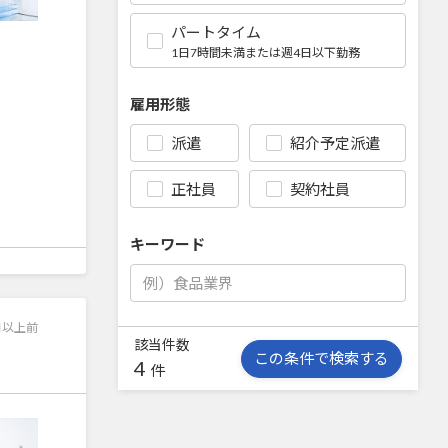
パートタイム
1日7時間未満または週4日以下勤務
雇用形態
派遣
紹介予定派遣
正社員
契約社員
キーワード
日以上前
該当件数
この条件で検索する
4
件