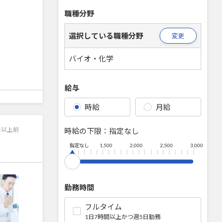
職種分野
選択している職種分野
変更
バイオ・化学
給与
時給
月給
日以上前
時給の下限：
指定なし
指定なし
1,500
2,000
2,500
3,000
勤務時間
フルタイム
1日7時間以上かつ週5日勤務