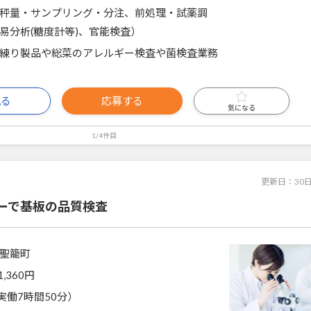
秤量・サンプリング・分注、前処理・試薬調
易分析(糖度計等)、官能検査）
練り製品や総菜のアレルギー検査や菌検査業務
見る
応募する
気になる
1/4件目
更新日：
30
ーで基板の品質検査
聖籠町
1,360円
0（実働7時間50分）