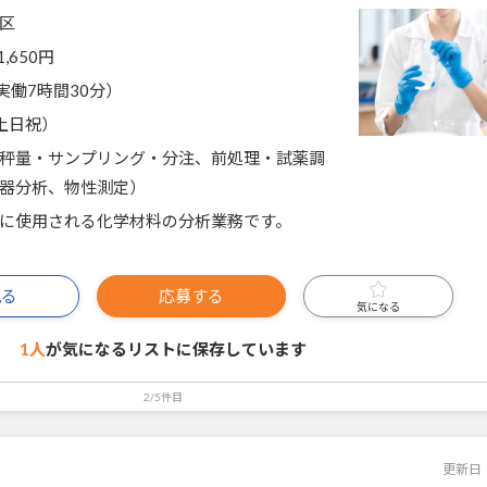
区
1,650円
0（実働7時間30分）
土日祝）
秤量・サンプリング・分注、前処理・試薬調
器分析、物性測定）
に使用される化学材料の分析業務です。
見る
応募する
気になる
1人
が気になるリストに
保存しています
2/5件目
更新日