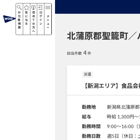
お
気
初
ロ
仕
に
め
グ
メ
事
な
て
イ
ニ
検
る
の
ン
ュ
索
方
ー
へ
北蒲原郡聖籠町／
4
該当件数
件
派遣
【新潟エリア】食品会
勤務地
新潟県北蒲原郡
給与
時給 1,300円〜
勤務時間
9:00～16:0
勤務日数
週5日（休日：