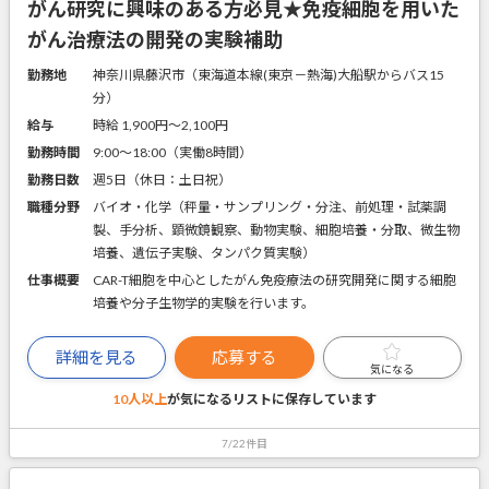
がん研究に興味のある方必見★免疫細胞を用いた
がん治療法の開発の実験補助
勤務地
神奈川県藤沢市（東海道本線(東京－熱海)大船駅からバス15
分）
給与
時給 1,900円〜2,100円
勤務時間
9:00～18:00（実働8時間）
勤務日数
週5日（休日：土日祝）
職種分野
バイオ・化学（秤量・サンプリング・分注、前処理・試薬調
製、手分析、顕微鏡観察、動物実験、細胞培養・分取、微生物
培養、遺伝子実験、タンパク質実験）
仕事概要
CAR-T細胞を中心としたがん免疫療法の研究開発に関する細胞
培養や分子生物学的実験を行います。
詳細を見る
応募する
気になる
10人以上
が気になるリストに
保存しています
7/22件目