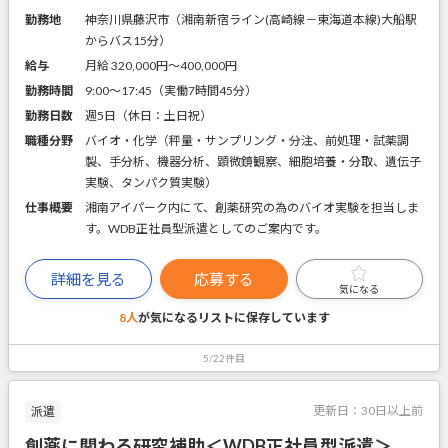
勤務地
神奈川県藤沢市（湘南新宿ライン(高崎線－東海道本線)大船駅
からバス15分）
給与
月給 320,000円〜400,000円
勤務時間
9:00～17:45（実働7時間45分）
勤務日数
週5日（休日：土日祝）
職種分野
バイオ・化学（秤量・サンプリング・分注、前処理・試薬調
製、手分析、機器分析、顕微鏡観察、細胞培養・分取、遺伝子
実験、タンパク質実験）
仕事概要
湘南アイパーク内にて、創薬研究の為のバイオ実験を担当しま
す。WDB正社員型派遣としてのご案内です。
詳細を見る
応募する
気になる
8人
が気になるリストに
保存しています
5/22件目
更新日：
30日以上前
派遣
創薬に関わる研究補助＜WDB正社員型派遣＞