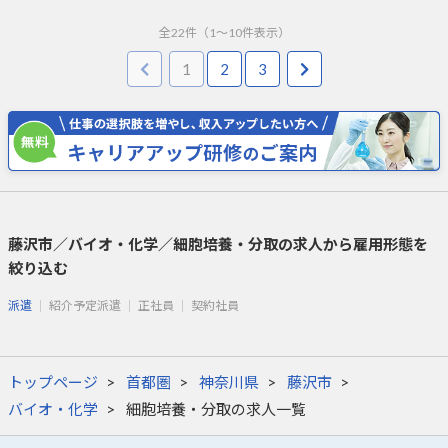
全
22
件（
1
～
10
件表示）
1
2
3
藤沢市／バイオ・化学／細胞培養・分取の求人から雇用形態を
絞り込む
派遣
紹介予定派遣
正社員
契約社員
トップページ
首都圏
神奈川県
藤沢市
バイオ・化学
細胞培養・分取の求人一覧