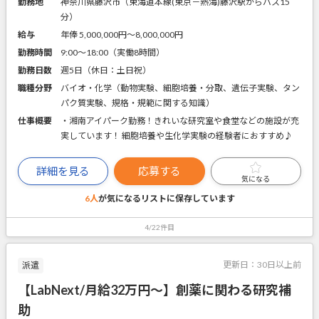
勤務地
神奈川県藤沢市（東海道本線(東京－熱海)藤沢駅からバス15
分）
給与
年俸 5,000,000円〜8,000,000円
勤務時間
9:00～18:00（実働8時間）
勤務日数
週5日（休日：土日祝）
職種分野
バイオ・化学（動物実験、細胞培養・分取、遺伝子実験、タン
パク質実験、規格・規範に関する知識）
仕事概要
・湘南アイパーク勤務！きれいな研究室や食堂などの施設が充
実しています！ 細胞培養や生化学実験の経験者におすすめ♪
詳細を見る
応募する
気になる
6人
が気になるリストに
保存しています
4/22件目
更新日：
30日以上前
派遣
【LabNext/月給32万円～】創薬に関わる研究補
助