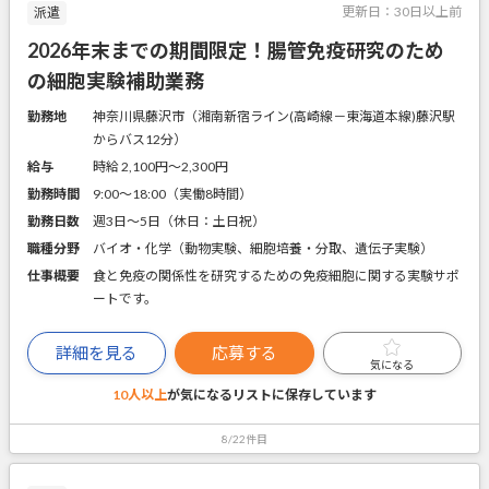
更新日：
30日以上前
派遣
2026年末までの期間限定！腸管免疫研究のため
の細胞実験補助業務
勤務地
神奈川県藤沢市（湘南新宿ライン(高崎線－東海道本線)藤沢駅
からバス12分）
給与
時給 2,100円〜2,300円
勤務時間
9:00～18:00（実働8時間）
勤務日数
週3日～5日（休日：土日祝）
職種分野
バイオ・化学（動物実験、細胞培養・分取、遺伝子実験）
仕事概要
食と免疫の関係性を研究するための免疫細胞に関する実験サポ
ートです。
詳細を見る
応募する
気になる
10人以上
が気になるリストに
保存しています
8/22件目