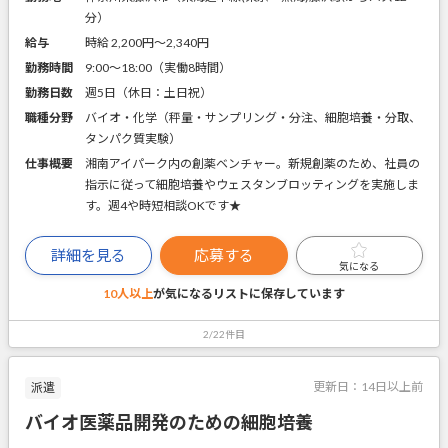
分）
給与
時給 2,200円〜2,340円
勤務時間
9:00～18:00（実働8時間）
勤務日数
週5日（休日：土日祝）
職種分野
バイオ・化学（秤量・サンプリング・分注、細胞培養・分取、
タンパク質実験）
仕事概要
湘南アイパーク内の創薬ベンチャー。新規創薬のため、社員の
指示に従って細胞培養やウェスタンブロッティングを実施しま
す。週4や時短相談OKです★
詳細を見る
応募する
気になる
10人以上
が気になるリストに
保存しています
2/22件目
更新日：
14日以上前
派遣
バイオ医薬品開発のための細胞培養