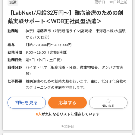
更新日：
30日以上前
派遣
【LabNext/月給32万円～】難病治療のための創
薬実験サポート＜WDB正社員型派遣＞
勤務地
神奈川県藤沢市（湘南新宿ライン(高崎線－東海道本線)大船駅
からバス15分）
給与
月給 320,000円〜400,000円
勤務時間
9:00～18:00（実働8時間）
勤務日数
週5日（休日：土日祝）
職種分野
バイオ・化学（細胞培養・分取、微生物培養、タンパク質実
験）
仕事概要
難病治療のための創薬実験を行います。主に、低分子化合物の
スクリーニングの実施を担当します。
詳細を見る
応募する
気になる
8人
が気になるリストに
保存しています
9/22件目