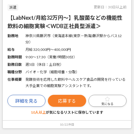
更新日：
30日以上前
派遣
【LabNext/月給32万円～】乳酸菌などの機能性
飲料の細胞実験＜WDB正社員型派遣＞
勤務地
神奈川県藤沢市（東海道本線(東京－熱海)藤沢駅からバス12
分）
給与
月給 320,000円〜400,000円
勤務時間
9:00～17:30（実働7時間30分）
勤務日数
週5日（休日：土日祝）
職種分野
バイオ・化学（細胞培養・分取）
仕事概要
発酵技術を応用した飲料やヘルスケア食品の開発を行っている
大手企業での細胞実験アシスタントです。
詳細を見る
応募する
気になる
10人以上
が気になるリストに
保存しています
10/22件目