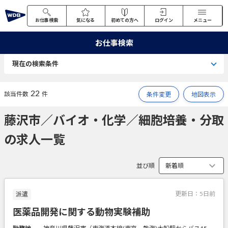
お仕事検索
気になる
初めての方へ
ログイン
メニュー
お仕事検索
現在の検索条件
22
該当件数
件
条件変更
地図表示
藤沢市／バイオ・化学／細胞培養・分取
の求人一覧
並び順
更新日：
5日前
派遣
医薬品開発に関する動物実験補助