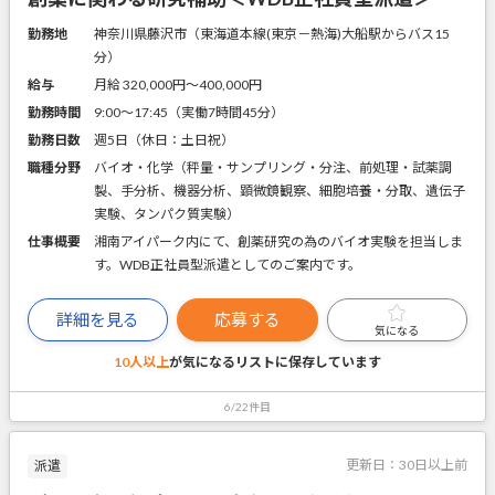
勤務地
神奈川県藤沢市（東海道本線(東京－熱海)大船駅からバス15
分）
給与
月給 320,000円〜400,000円
勤務時間
9:00～17:45（実働7時間45分）
勤務日数
週5日（休日：土日祝）
職種分野
バイオ・化学（秤量・サンプリング・分注、前処理・試薬調
製、手分析、機器分析、顕微鏡観察、細胞培養・分取、遺伝子
実験、タンパク質実験）
仕事概要
湘南アイパーク内にて、創薬研究の為のバイオ実験を担当しま
す。WDB正社員型派遣としてのご案内です。
詳細を見る
応募する
気になる
10人以上
が気になるリストに
保存しています
6/22件目
更新日：
30日以上前
派遣