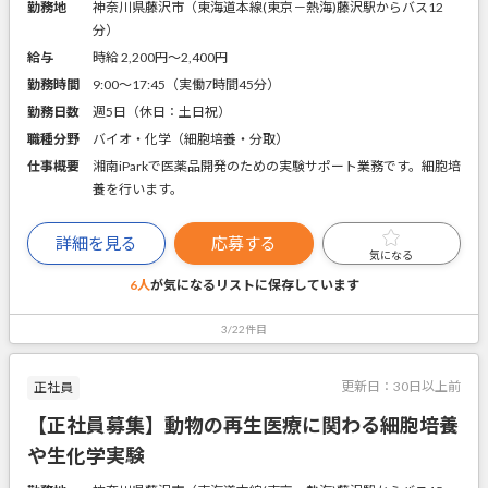
勤務地
神奈川県藤沢市（東海道本線(東京－熱海)藤沢駅からバス12
分）
給与
時給 2,200円〜2,400円
勤務時間
9:00～17:45（実働7時間45分）
勤務日数
週5日（休日：土日祝）
職種分野
バイオ・化学（細胞培養・分取）
仕事概要
湘南iParkで医薬品開発のための実験サポート業務です。細胞培
養を行います。
詳細を見る
応募する
気になる
6人
が気になるリストに
保存しています
3/22件目
更新日：
30日以上前
正社員
【正社員募集】動物の再生医療に関わる細胞培養
や生化学実験