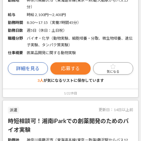
勤務地
神奈川県藤沢市（東海道本線(東京－熱海)大船駅からバス15
分）
給与
時給 2,100円〜2,400円
勤務時間
8:30～17:15（実働7時間45分）
勤務日数
週5日（休日：土日祝）
職種分野
バイオ・化学（動物実験、細胞培養・分取、微生物培養、遺伝
子実験、タンパク質実験）
仕事概要
医薬品開発に関する動物実験
詳細を見る
応募する
気になる
3人
が気になるリストに
保存しています
1/22件目
更新日：
14日以上前
派遣
時短相談可！湘南iParkでの創薬開発のためのバ
イオ実験
勤務地
神奈川県藤沢市（東海道本線(東京－熱海)藤沢駅からバス12