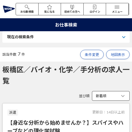
お仕事検索
気になる
初めての方へ
ログイン
メニュー
お仕事検索
現在の検索条件
7
該当件数
件
条件変更
地図表示
板橋区／バイオ・化学／手分析の求人一
覧
並び順
更新日：
14日以上前
派遣
【身近な分析から始めませんか？】スパイスやハ
ーブなどの理化学試験