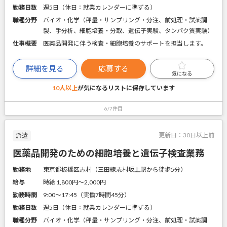
勤務日数
週5日（休日：就業カレンダーに準ずる）
職種分野
バイオ・化学（秤量・サンプリング・分注、前処理・試薬調
製、手分析、細胞培養・分取、遺伝子実験、タンパク質実験）
仕事概要
医薬品開発に伴う検査・細胞培養のサポートを担当します。
詳細を見る
応募する
気になる
10人以上
が気になるリストに
保存しています
6/7件目
更新日：
30日以上前
派遣
医薬品開発のための細胞培養と遺伝子検査業務
勤務地
東京都板橋区志村（三田線志村坂上駅から徒歩5分）
給与
時給 1,800円〜2,000円
勤務時間
9:00～17:45（実働7時間45分）
勤務日数
週5日（休日：就業カレンダーに準ずる）
職種分野
バイオ・化学（秤量・サンプリング・分注、前処理・試薬調