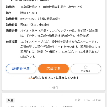
勤務地
東京都板橋区（三田線板橋本町駅から徒歩10分）
給与
時給 1,500円
勤務時間
8:50～17:20（実働7時間30分）
勤務日数
週5日（休日：土日祝）
職種分野
バイオ・化学（秤量・サンプリング・分注、前処理・試薬調
製、手分析、食品成分簡易分析(糖度計等)、機器分析）
仕事概要
スパイスやハーブなど、香辛料を製造する食品メーカーです。
品質保証での理化学試験サポートを行います。器具洗浄および
器具片付け、計量（mg単位）、抽出など。HPLC経験がある方
は歓迎です。
詳細を見る
応募する
気になる
3人
が気になるリストに
保存しています
1/7件目
更新日：
14日以上前
派遣