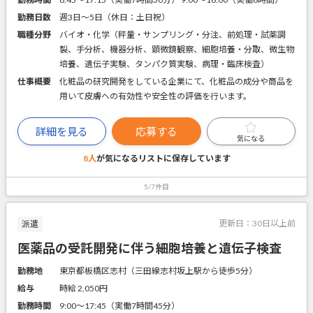
勤務日数
週3日～5日（休日：土日祝）
職種分野
バイオ・化学（秤量・サンプリング・分注、前処理・試薬調
製、手分析、機器分析、顕微鏡観察、細胞培養・分取、微生物
培養、遺伝子実験、タンパク質実験、病理・臨床検査）
仕事概要
化粧品の研究開発をしている企業にて、化粧品の成分や商品を
用いて皮膚への有効性や安全性の評価を行います。
詳細を見る
応募する
気になる
8人
が気になるリストに
保存しています
5/7件目
更新日：
30日以上前
派遣
医薬品の受託開発に伴う細胞培養と遺伝子検査
勤務地
東京都板橋区志村（三田線志村坂上駅から徒歩5分）
給与
時給 2,050円
勤務時間
9:00～17:45（実働7時間45分）