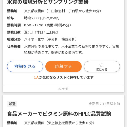
水質の環境分析とサンプリング業務
勤務地
東京都板橋区（三田線志村三丁目駅から徒歩13分）
給与
時給 2,000円〜2,050円
勤務時間
8:50～17:20（実働7時間45分）
勤務日数
週5日（休日：土日祝）
職種分野
バイオ・化学（手分析、機器分析）
仕事概要
水質分析のお仕事です。大手企業での勤務で働きやすく、実験
経験が積めます。指導がある環境です。
詳細を見る
応募する
気になる
1人
が気になるリストに
保存しています
2/7件目
更新日：
14日以上前
派遣
食品メーカーでビタミン原料のHPLC品質試験
勤務地
東京都板橋区（東上線上板橋駅から徒歩10分）