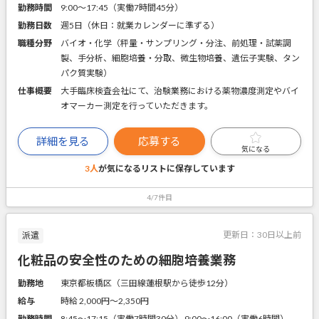
勤務時間
9:00～17:45（実働7時間45分）
勤務日数
週5日（休日：就業カレンダーに準ずる）
職種分野
バイオ・化学（秤量・サンプリング・分注、前処理・試薬調
製、手分析、細胞培養・分取、微生物培養、遺伝子実験、タン
パク質実験）
仕事概要
大手臨床検査会社にて、治験業務における薬物濃度測定やバイ
オマーカー測定を行っていただきます。
詳細を見る
応募する
気になる
3人
が気になるリストに
保存しています
4/7件目
更新日：
30日以上前
派遣
化粧品の安全性のための細胞培養業務
勤務地
東京都板橋区（三田線蓮根駅から徒歩12分）
給与
時給 2,000円〜2,350円
勤務時間
8:45～17:15（実働7時間30分） 9:00～16:00（実働6時間）