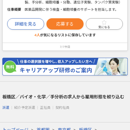
製、手分析、細胞培養・分取、遺伝子実験、タンパク質実験）
仕事概要
医薬品開発に伴う検査・細胞培養のサポートを担当します。
詳細を見る
応募する
気になる
4人
が気になるリストに
保存しています
7/7件目
板橋区／バイオ・化学／手分析の求人から雇用形態を絞り込む
派遣
紹介予定派遣
正社員
契約社員
トップページ
首都圏
東京都
板橋区