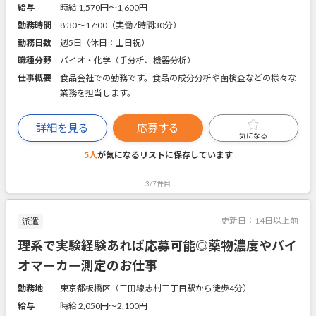
給与
時給 1,570円〜1,600円
勤務時間
8:30～17:00（実働7時間30分）
勤務日数
週5日（休日：土日祝）
職種分野
バイオ・化学（手分析、機器分析）
仕事概要
食品会社での勤務です。食品の成分分析や菌検査などの様々な
業務を担当します。
詳細を見る
応募する
気になる
5人
が気になるリストに
保存しています
3/7件目
更新日：
14日以上前
派遣
理系で実験経験あれば応募可能◎薬物濃度やバイ
オマーカー測定のお仕事
勤務地
東京都板橋区（三田線志村三丁目駅から徒歩4分）
給与
時給 2,050円〜2,100円