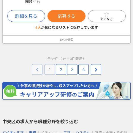
開発です。
詳細を見る
応募する
気になる
4人
が気になるリストに
保存しています
10/39件目
全
39
件（
1
～
10
件表示）
1
2
3
4
中央区の求人から職種分野を絞り込む
バイオ・化学
事務
メディカル
工学
システム
営業・販売・その他