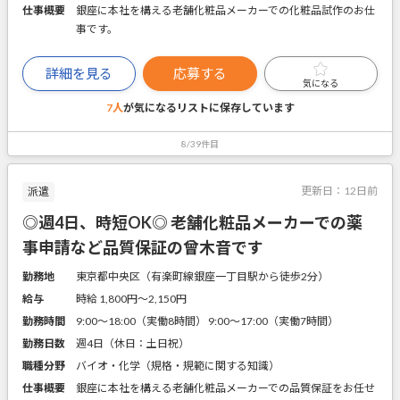
仕事概要
銀座に本社を構える老舗化粧品メーカーでの化粧品試作のお仕
事です。
詳細を見る
応募する
気になる
7人
が気になるリストに
保存しています
8/39件目
更新日：
12日前
派遣
◎週4日、時短OK◎ 老舗化粧品メーカーでの薬
事申請など品質保証の曾木音です
勤務地
東京都中央区（有楽町線銀座一丁目駅から徒歩2分）
給与
時給 1,800円〜2,150円
勤務時間
9:00～18:00（実働8時間） 9:00～17:00（実働7時間）
勤務日数
週4日（休日：土日祝）
職種分野
バイオ・化学（規格・規範に関する知識）
仕事概要
銀座に本社を構える老舗化粧品メーカーでの品質保証をお任せ