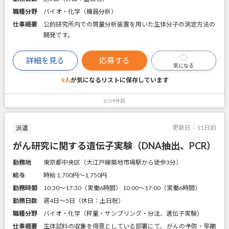
職種分野
バイオ・化学（機器分析）
仕事概要
公的研究所内での質量分析装置を用いた生体分子の測定方法の
開発です。
詳細を見る
応募する
気になる
9人
が気になるリストに
保存しています
6/39件目
更新日：
11日前
派遣
がん研究に関する遺伝子実験（DNA抽出、PCR）
勤務地
東京都中央区（大江戸線築地市場駅から徒歩3分）
給与
時給 1,700円〜1,750円
勤務時間
10:30～17:30（実働6時間） 10:00～17:00（実働6時間）
勤務日数
週4日～5日（休日：土日祝）
職種分野
バイオ・化学（秤量・サンプリング・分注、遺伝子実験）
仕事概要
生体試料の収集を得意としている部署にて、 がんの予防・早期