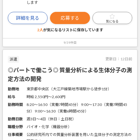
します
詳細を見る
応募する
気になる
2人
が気になるリストに
保存しています
9/39件目
更新日：
12日前
派遣
◎パートで働こう◎ 質量分析による生体分子の測
定方法の開発
勤務地
東京都中央区（大江戸線築地市場駅から徒歩1分）
給与
時給 2,550円〜2,600円
勤務時間
8:20～16:50（実働7時間45分） 9:00～17:30（実働7時間45
分） 9:00～16:30（実働6時間45分）
勤務日数
週3日～4日（休日：土日祝）
職種分野
バイオ・化学（機器分析）
仕事概要
公的研究所内での質量分析装置を用いた生体分子の測定方法の