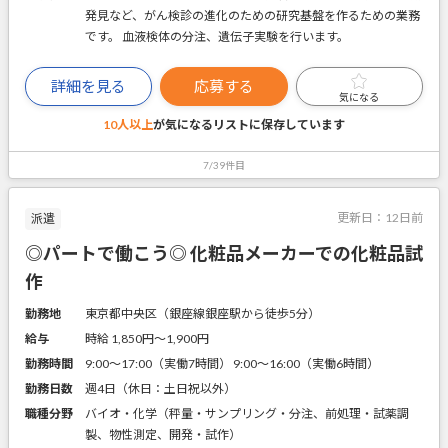
発見など、がん検診の進化のための研究基盤を作るための業務
です。 血液検体の分注、遺伝子実験を行います。
詳細を見る
応募する
気になる
10人以上
が気になるリストに
保存しています
7/39件目
更新日：
12日前
派遣
◎パートで働こう◎ 化粧品メーカーでの化粧品試
作
勤務地
東京都中央区（銀座線銀座駅から徒歩5分）
給与
時給 1,850円〜1,900円
勤務時間
9:00～17:00（実働7時間） 9:00～16:00（実働6時間）
勤務日数
週4日（休日：土日祝以外）
職種分野
バイオ・化学（秤量・サンプリング・分注、前処理・試薬調
製、物性測定、開発・試作）