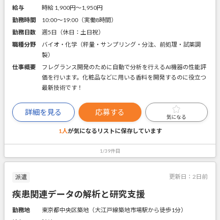
給与
時給 1,900円〜1,950円
勤務時間
10:00～19:00（実働8時間）
勤務日数
週5日（休日：土日祝）
職種分野
バイオ・化学（秤量・サンプリング・分注、前処理・試薬調
製）
仕事概要
フレグランス開発のために自動で分析を行えるAI機器の性能評
価を行います。化粧品などに用いる香料を開発するのに役立つ
最新技術です！
詳細を見る
応募する
気になる
1人
が気になるリストに
保存しています
1/39件目
更新日：
2日前
派遣
疾患関連データの解析と研究支援
勤務地
東京都中央区築地（大江戸線築地市場駅から徒歩1分）