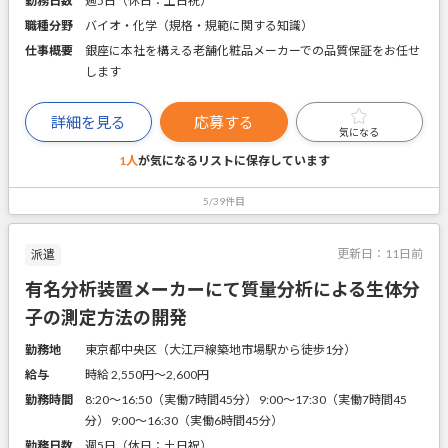
勤務日数
週5日（休日：土日祝）
職種分野
バイオ・化学（規格・規範に関する知識）
仕事概要
銀座に本社を構える老舗化粧品メーカーでの品質保証をお任せ
します
詳細を見る
応募する
気になる
1人
が気になるリストに
保存しています
5/39件目
更新日：
11日前
派遣
有名分析装置メーカーにて質量分析による生体分
子の測定方法の開発
勤務地
東京都中央区（大江戸線築地市場駅から徒歩1分）
給与
時給 2,550円〜2,600円
勤務時間
8:20～16:50（実働7時間45分） 9:00～17:30（実働7時間45
分） 9:00～16:30（実働6時間45分）
勤務日数
週5日（休日：土日祝）