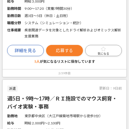
給与
時給 3,000円
勤務時間
9:00～17:20（実働7時間30分）
勤務日数
週3日～5日（休日：土日祝）
職種分野
システム（シミュレーション・統計）
仕事概要
疾患関連データを対象としたドライ解析およびオミックス解析
支援業務
詳細を見る
応募する
気になる
5人
が気になるリストに
保存しています
2/39件目
更新日：
9日前
派遣
週5日・9時～17時／ＲＩ施設でのマウス飼育・
バイオ実験・事務
勤務地
東京都中央区（大江戸線築地市場駅から徒歩3分）
給与
時給 2,000円〜2,100円