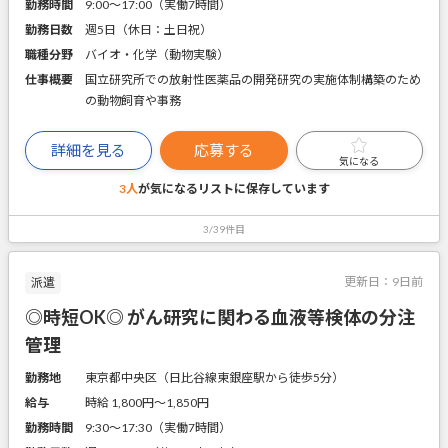
勤務時間
9:00～17:00（実働7時間）
勤務日数
週5日（休日：土日祝）
職種分野
バイオ・化学（動物実験）
仕事概要
国立研究所での放射性医薬品の開発研究の実施体制構築のため
の動物飼育や事務
詳細を見る
応募する
気になる
3人
が気になるリストに
保存しています
3/39件目
更新日：
9日前
派遣
◎時短OK◎ がん研究に関わる血液等検体の分注
管理
勤務地
東京都中央区（日比谷線東銀座駅から徒歩5分）
給与
時給 1,800円〜1,850円
勤務時間
9:30～17:30（実働7時間）