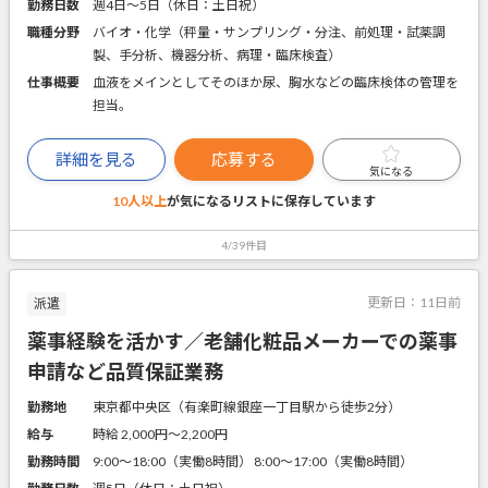
勤務日数
週4日～5日（休日：土日祝）
職種分野
バイオ・化学（秤量・サンプリング・分注、前処理・試薬調
製、手分析、機器分析、病理・臨床検査）
仕事概要
血液をメインとしてそのほか尿、胸水などの臨床検体の管理を
担当。
詳細を見る
応募する
気になる
10人以上
が気になるリストに
保存しています
4/39件目
更新日：
11日前
派遣
薬事経験を活かす／老舗化粧品メーカーでの薬事
申請など品質保証業務
勤務地
東京都中央区（有楽町線銀座一丁目駅から徒歩2分）
給与
時給 2,000円〜2,200円
勤務時間
9:00～18:00（実働8時間） 8:00～17:00（実働8時間）