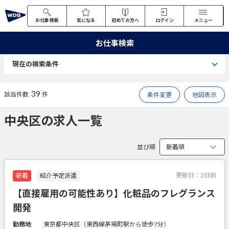
お仕事検索
気になる
初めての方へ
ログイン
メニュー
お仕事検索
現在の検索条件
39
該当件数
件
条件変更
地図表示
中央区の求人一覧
並び順
更新日：
2日前
新着
紹介予定派遣
【直接雇用の可能性あり】化粧品のフレグランス
開発
勤務地
東京都中央区（東西線茅場町駅から徒歩7分）