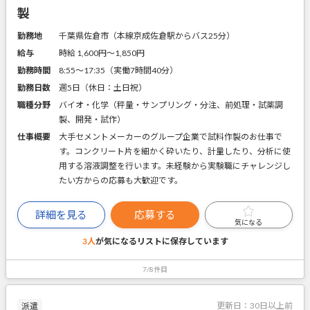
製
勤務地
千葉県佐倉市（本線京成佐倉駅からバス25分）
給与
時給 1,600円〜1,850円
勤務時間
8:55～17:35（実働7時間40分）
勤務日数
週5日（休日：土日祝）
職種分野
バイオ・化学（秤量・サンプリング・分注、前処理・試薬調
製、開発・試作）
仕事概要
大手セメントメーカーのグループ企業で試料作製のお仕事で
す。コンクリート片を細かく砕いたり、計量したり、分析に使
用する溶液調整を行います。未経験から実験職にチャレンジし
たい方からの応募も大歓迎です。
詳細を見る
応募する
気になる
3人
が気になるリストに
保存しています
7/8件目
更新日：
30日以上前
派遣