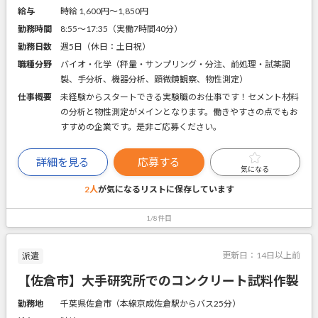
給与
時給 1,600円〜1,850円
勤務時間
8:55～17:35（実働7時間40分）
勤務日数
週5日（休日：土日祝）
職種分野
バイオ・化学（秤量・サンプリング・分注、前処理・試薬調
製、手分析、機器分析、顕微鏡観察、物性測定）
仕事概要
未経験からスタートできる実験職のお仕事です！セメント材料
の分析と物性測定がメインとなります。働きやすさの点でもお
すすめの企業です。是非ご応募ください。
詳細を見る
応募する
気になる
2人
が気になるリストに
保存しています
1/8件目
更新日：
14日以上前
派遣
【佐倉市】大手研究所でのコンクリート試料作製
勤務地
千葉県佐倉市（本線京成佐倉駅からバス25分）