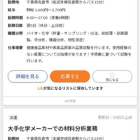
勤務地
千葉県佐倉市（総武本線佐倉駅からバス15分）
給与
時給 1,600円〜1,700円
勤務時間
8:00～17:00（実働8時間）
勤務日数
週5日（休日：土日祝）
職種分野
バイオ・化学（秤量・サンプリング・分注、前処理・試薬調
製、手分析、機器分析、物性測定）
仕事概要
健康食品素材や医薬品原薬の品質試験を行います。使用経験の
ない装置については指導があります！手順書に基づいて試験を
行います。
詳細を見る
応募する
気になる
1人
が気になるリストに
保存しています
4/8件目
更新日：
30日以上前
派遣
大手化学メーカーでの材料分析業務
勤務地
千葉県佐倉市（本線京成佐倉駅からバス25分）