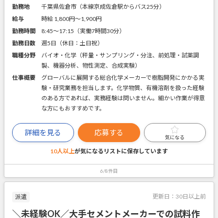
勤務地
千葉県佐倉市（本線京成佐倉駅からバス25分）
給与
時給 1,800円〜1,900円
勤務時間
8:45～17:15（実働7時間30分）
勤務日数
週5日（休日：土日祝）
職種分野
バイオ・化学（秤量・サンプリング・分注、前処理・試薬調
製、機器分析、物性測定、合成実験）
仕事概要
グローバルに展開する総合化学メーカーで樹脂開発にかかる実
験・研究業務を担当します。化学物質、有機溶剤を扱った経験
のある方であれば、実務経験は問いません。細かい作業が得意
な方にもおすすめです。
詳細を見る
応募する
気になる
10人以上
が気になるリストに
保存しています
6/8件目
更新日：
30日以上前
派遣
＼未経験OK／大手セメントメーカーでの試料作