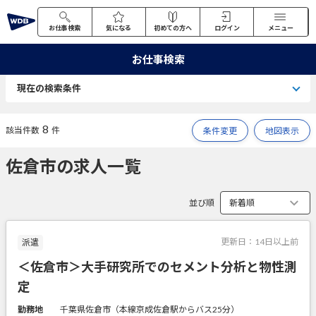
お仕事検索
気になる
初めての方へ
ログイン
メニュー
お仕事検索
現在の検索条件
8
該当件数
件
条件変更
地図表示
佐倉市の求人一覧
並び順
更新日：
14日以上前
派遣
＜佐倉市＞大手研究所でのセメント分析と物性測
定
勤務地
千葉県佐倉市（本線京成佐倉駅からバス25分）