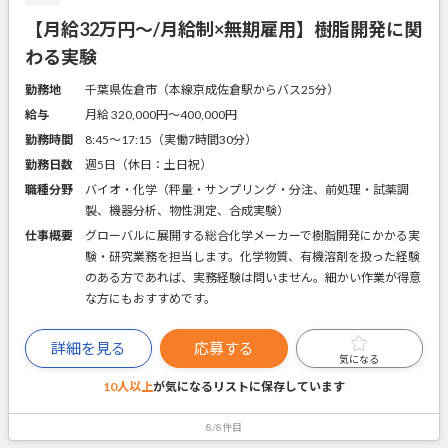
【月給32万円～/月給制×無期雇用】樹脂開発に関
わる実験
勤務地
千葉県佐倉市（本線京成佐倉駅からバス25分）
給与
月給 320,000円〜400,000円
勤務時間
8:45～17:15（実働7時間30分）
勤務日数
週5日（休日：土日祝）
職種分野
バイオ・化学（秤量・サンプリング・分注、前処理・試薬調
製、機器分析、物性測定、合成実験）
仕事概要
グローバルに展開する総合化学メーカーで樹脂開発にかかる実
験・研究業務を担当します。化学物質、有機溶剤を扱った経験
のある方であれば、実務経験は問いません。細かい作業が得意
な方にもおすすめです。
詳細を見る
応募する
気になる
10人以上
が気になるリストに
保存しています
8/8件目