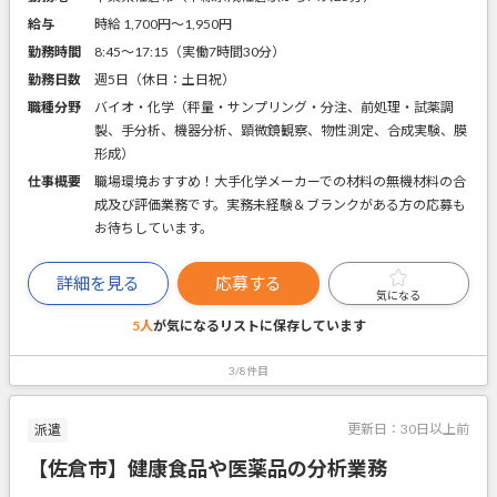
給与
時給 1,700円〜1,950円
勤務時間
8:45～17:15（実働7時間30分）
勤務日数
週5日（休日：土日祝）
職種分野
バイオ・化学（秤量・サンプリング・分注、前処理・試薬調
製、手分析、機器分析、顕微鏡観察、物性測定、合成実験、膜
形成）
仕事概要
職場環境おすすめ！大手化学メーカーでの材料の無機材料の合
成及び評価業務です。実務未経験＆ブランクがある方の応募も
お待ちしています。
詳細を見る
応募する
気になる
5人
が気になるリストに
保存しています
3/8件目
更新日：
30日以上前
派遣
【佐倉市】健康食品や医薬品の分析業務