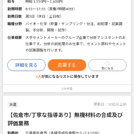
給与
時給 1,550円〜1,600円
勤務時間
8:55～17:35（実働7時間40分）
勤務日数
週5日（休日：土日祝）
職種分野
バイオ・化学（秤量・サンプリング・分注、前処理・試薬調
製、手分析、開発・試作）
仕事概要
大手セメントメーカーのグループ企業で分析アシスタントのお
仕事です。 分析の前処理のお仕事で、セメント原料やセメント
の試薬調製を行います。
詳細を見る
応募する
気になる
2人
が気になるリストに
保存しています
2/8件目
更新日：
30日以上前
派遣
【佐倉市/丁寧な指導あり】無機材料の合成及び
評価業務
勤務地
千葉県佐倉市（本線京成佐倉駅からバス25分）