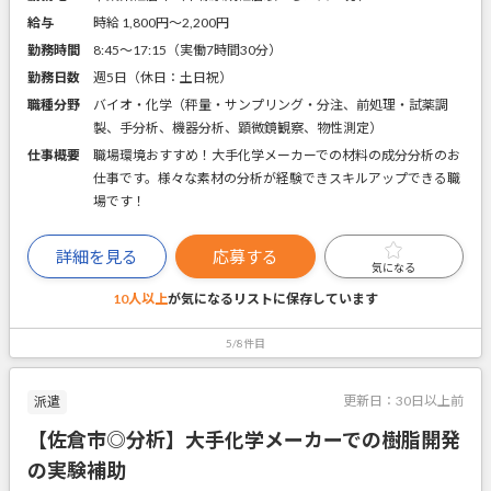
給与
時給 1,800円〜2,200円
勤務時間
8:45～17:15（実働7時間30分）
勤務日数
週5日（休日：土日祝）
職種分野
バイオ・化学（秤量・サンプリング・分注、前処理・試薬調
製、手分析、機器分析、顕微鏡観察、物性測定）
仕事概要
職場環境おすすめ！大手化学メーカーでの材料の成分分析のお
仕事です。様々な素材の分析が経験できスキルアップできる職
場です！
詳細を見る
応募する
気になる
10人以上
が気になるリストに
保存しています
5/8件目
更新日：
30日以上前
派遣
【佐倉市◎分析】大手化学メーカーでの樹脂開発
の実験補助