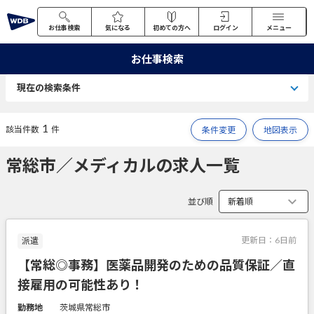
お仕事検索
気になる
初めての方へ
ログイン
メニュー
お仕事検索
現在の検索条件
1
該当件数
件
条件変更
地図表示
常総市／メディカルの求人一覧
並び順
更新日：
6日前
派遣
【常総◎事務】医薬品開発のための品質保証／直
接雇用の可能性あり！
勤務地
茨城県常総市