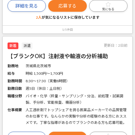
詳細を見る
応募する
気になる
2人
が気になるリストに
保存しています
1/5件目
更新日：
2日前
新着
派遣
【ブランクOK】注射液や輸液の分析補助
勤務地
茨城県北茨城市
給与
時給 1,500円〜1,700円
勤務時間
8:30～17:30（実働8時間）
勤務日数
週5日（休日：土日祝）
職種分野
バイオ・化学（秤量・サンプリング・分注、前処理・試薬調
製、手分析、官能検査、機器分析）
仕事概要
人工透析剤でトップシェアを誇る医薬品メーカーでの品質管理
のお仕事です。なんらかの実験や分析の経験のある方におスス
メです。丁寧な指導があるのでブランクのある方も応募可能。