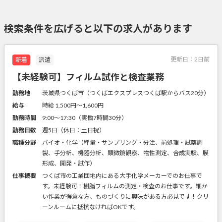
検索条件を広げると以下の求人があります
更新日：
2日前
新着
派遣
【未経験可】フィルム試作と検査業務
勤務地
茨城県つくば市（つくばエクスプレスつくば駅からバス20分）
給与
時給 1,500円〜1,600円
勤務時間
9:00～17:30（実働7時間30分）
勤務日数
週5日（休日：土日祝）
職種分野
バイオ・化学（秤量・サンプリング・分注、前処理・試薬調
製、手分析、機器分析、顕微鏡観察、物性測定、合成実験、膜
形成、開発・試作）
仕事概要
つくば市の工業団地内にある大手化学メーカーでのお仕事で
す。未経験可！樹脂フィルムの測定・検査のお仕事です。細か
い作業が得意な方、ものづくりに興味がある方必見です！クリ
ーンルームに抵抗なければOKです。