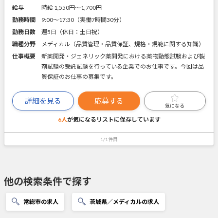
給与
時給 1,550円〜1,700円
勤務時間
9:00～17:30（実働7時間30分）
勤務日数
週5日（休日：土日祝）
職種分野
メディカル（品質管理・品質保証、規格・規範に関する知識）
仕事概要
新薬開発・ジェネリック薬開発における薬物動態試験および製
剤試験の受託試験を行っている企業でのお仕事です。今回は品
質保証のお仕事の募集です。
詳細を見る
応募する
気になる
6人
が気になるリストに
保存しています
1/1件目
他の検索条件で探す
常総市の求人
茨城県／メディカルの求人