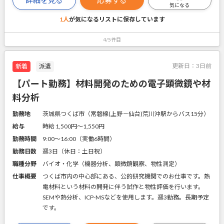
気になる
1人
が気になるリストに
保存しています
4/5件目
更新日：
3日前
新着
派遣
【パート勤務】材料開発のための電子顕微鏡や材
料分析
勤務地
茨城県つくば市（常磐線(上野－仙台)荒川沖駅からバス15分）
給与
時給 1,500円〜1,550円
勤務時間
9:00～16:00（実働6時間）
勤務日数
週3日（休日：土日祝）
職種分野
バイオ・化学（機器分析、顕微鏡観察、物性測定）
仕事概要
つくば市内の中心部にある、公的研究機関でのお仕事です。熱
電材料という材料の開発に伴う試作と物性評価を行います。
SEMや熱分析、ICP-MSなどを使用します。週3勤務。長期予定
です。