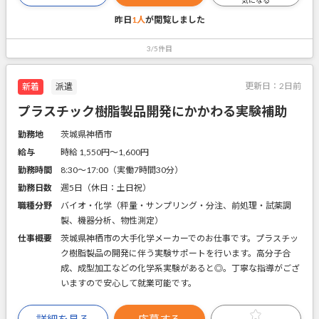
昨日
1人
が閲覧しました
3/5件目
更新日：
2日前
新着
派遣
プラスチック樹脂製品開発にかかわる実験補助
勤務地
茨城県神栖市
給与
時給 1,550円〜1,600円
勤務時間
8:30～17:00（実働7時間30分）
勤務日数
週5日（休日：土日祝）
職種分野
バイオ・化学（秤量・サンプリング・分注、前処理・試薬調
製、機器分析、物性測定）
仕事概要
茨城県神栖市の大手化学メーカーでのお仕事です。プラスチッ
ク樹脂製品の開発に伴う実験サポートを行います。高分子合
成、成型加工などの化学系実験があると◎。丁寧な指導がござ
いますので安心して就業可能です。
詳細を見る
応募する