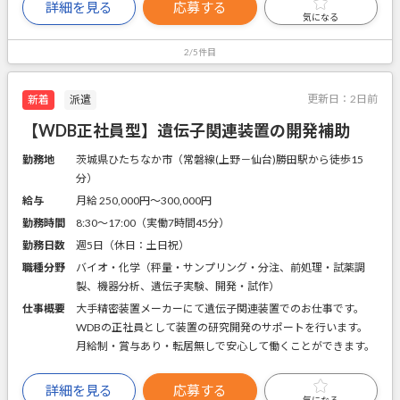
詳細を見る
応募する
気になる
2/5件目
更新日：
2日前
新着
派遣
【WDB正社員型】遺伝子関連装置の開発補助
勤務地
茨城県ひたちなか市（常磐線(上野－仙台)勝田駅から徒歩15
分）
給与
月給 250,000円〜300,000円
勤務時間
8:30～17:00（実働7時間45分）
勤務日数
週5日（休日：土日祝）
職種分野
バイオ・化学（秤量・サンプリング・分注、前処理・試薬調
製、機器分析、遺伝子実験、開発・試作）
仕事概要
大手精密装置メーカーにて遺伝子関連装置でのお仕事です。
WDBの正社員として装置の研究開発のサポートを行います。
月給制・賞与あり・転居無しで安心して働くことができます。
詳細を見る
応募する
気になる