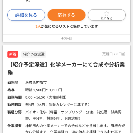
す。
詳細を見る
応募する
気になる
3人
が気になるリストに
保存しています
4/5件目
更新日：
3日前
新着
紹介予定派遣
【紹介予定派遣】化学メーカーにて合成や分析業
務
勤務地
茨城県神栖市
給与
時給 1,500円〜1,800円
勤務時間
8:00～16:50（実働8時間）
勤務日数
週5日（休日：就業カレンダーに準ずる）
職種分野
バイオ・化学（秤量・サンプリング・分注、前処理・試薬調
製、手分析、機器分析、合成実験）
仕事概要
神栖市内の化学メーカーでの合成などを担当します。 有機合成
から分析まで、化学実験の一連の流れを経験できるお仕事で