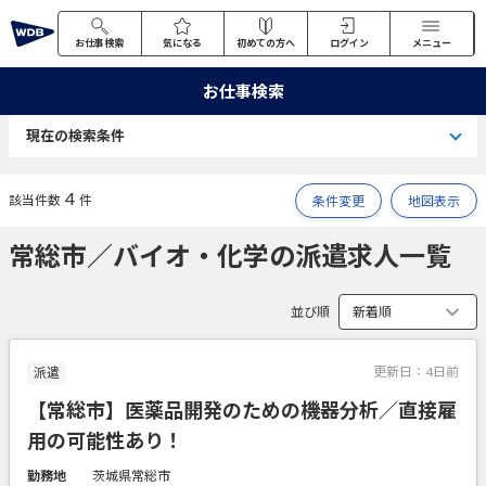
お仕事検索
気になる
初めての方へ
ログイン
メニュー
お仕事検索
現在の検索条件
4
該当件数
件
条件変更
地図表示
常総市／バイオ・化学の派遣求人一覧
並び順
更新日：
4日前
派遣
【常総市】医薬品開発のための機器分析／直接雇
用の可能性あり！
勤務地
茨城県常総市