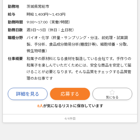
勤務地
茨城県常総市
給与
時給 1,400円〜1,450円
勤務時間
9:00～17:00（実働7時間）
勤務日数
週3日～5日（休日：土日祝）
職種分野
バイオ・化学（秤量・サンプリング・分注、前処理・試薬調
製、手分析、食品成分簡易分析(糖度計等)、細胞培養・分取、
微生物培養）
仕事概要
和菓子の原材料となる食材を製造している会社です。手作りの
和菓子を楽しんでいただくためには、安全な商品を安定して届
けることが必要となります。そんな品質をチェックする品質管
理のお仕事です
詳細を見る
応募する
気になる
8人
が気になるリストに
保存しています
4/4件目