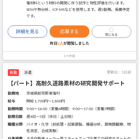
電材料という材料の開発に伴う試作と物性評価を行います。
SEMや熱分析、ICP-MSなどを使用します。週3勤務。長期予定
です。
詳細を見る
応募する
気になる
昨日
2人
が閲覧しました
2/5件目
更新日：
3日前
新着
派遣
【パート】高耐久道路素材の研究開発サポート
勤務地
茨城県那珂郡東海村
給与
時給 1,700円〜1,800円
勤務時間
9:00～16:00（実働6時間） 9:00～17:00（実働7時間）
勤務日数
週4日～5日（休日：土日祝）
職種分野
バイオ・化学（前処理・試薬調製、機器分析、顕微鏡観察、物
性測定、合成実験）
仕事概要
大手自動車メーカー発スタートアップ企業での研究サポートの