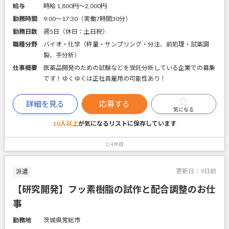
給与
時給 1,800円〜2,000円
勤務時間
9:00～17:30（実働7時間30分）
勤務日数
週5日（休日：土日祝）
職種分野
バイオ・化学（秤量・サンプリング・分注、前処理・試薬調
製、手分析）
仕事概要
医薬品開発のための試験などを受託分析している企業での募集
です！ゆくゆくは正社員雇用の可能性あり！
詳細を見る
応募する
気になる
10人以上
が気になるリストに
保存しています
2/4件目
更新日：
9日前
派遣
【研究開発】フッ素樹脂の試作と配合調整のお仕
事
勤務地
茨城県常総市