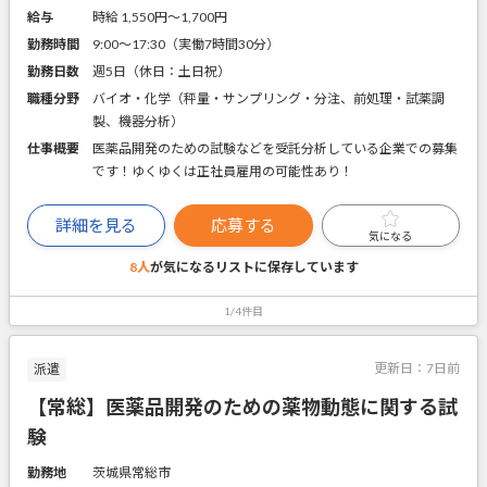
給与
時給 1,550円〜1,700円
勤務時間
9:00～17:30（実働7時間30分）
勤務日数
週5日（休日：土日祝）
職種分野
バイオ・化学（秤量・サンプリング・分注、前処理・試薬調
製、機器分析）
仕事概要
医薬品開発のための試験などを受託分析している企業での募集
です！ゆくゆくは正社員雇用の可能性あり！
詳細を見る
応募する
気になる
8人
が気になるリストに
保存しています
1/4件目
更新日：
7日前
派遣
【常総】医薬品開発のための薬物動態に関する試
験
勤務地
茨城県常総市