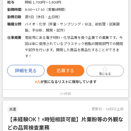
給与
時給 1,700円〜1,800円
勤務時間
8:00～17:10（実働8時間）
勤務日数
週5日（休日：土日祝）
職種分野
バイオ・化学（秤量・サンプリング・分注、前処理・試薬調
製、手分析、開発・試作）
仕事概要
常総市にある電子材料・化学品等を扱う企業での募集です。今
回は傘に使用されているプラスチック樹脂の開発部門での開発
や試作を行います。開発した商品を商品化することができま
す！
詳細を見る
応募する
気になる
4人
が気になるリストに
保存しています
3/4件目
更新日：
14日以上前
派遣
【未経験OK！×時短相談可能】片栗粉等の外観な
どの品質検査業務