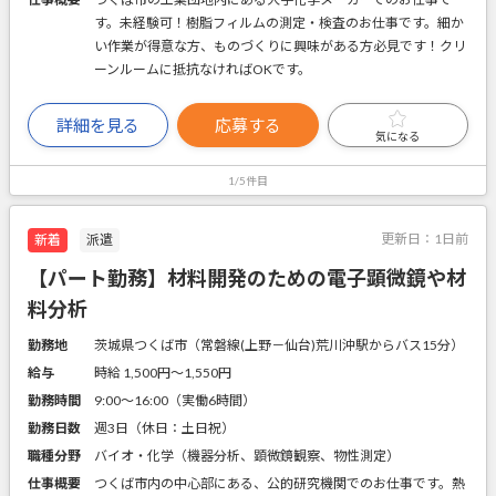
す。未経験可！樹脂フィルムの測定・検査のお仕事です。細か
い作業が得意な方、ものづくりに興味がある方必見です！クリ
ーンルームに抵抗なければOKです。
詳細を見る
応募する
気になる
1/5件目
更新日：
1日前
新着
派遣
【パート勤務】材料開発のための電子顕微鏡や材
料分析
勤務地
茨城県つくば市（常磐線(上野－仙台)荒川沖駅からバス15分）
給与
時給 1,500円〜1,550円
勤務時間
9:00～16:00（実働6時間）
勤務日数
週3日（休日：土日祝）
職種分野
バイオ・化学（機器分析、顕微鏡観察、物性測定）
仕事概要
つくば市内の中心部にある、公的研究機関でのお仕事です。熱