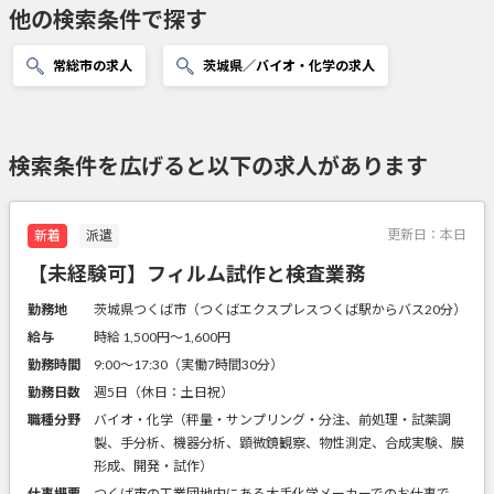
他の検索条件で探す
常総市の求人
茨城県／バイオ・化学の求人
検索条件を広げると以下の求人があります
更新日：
本日
新着
派遣
【未経験可】フィルム試作と検査業務
勤務地
茨城県つくば市（つくばエクスプレスつくば駅からバス20分）
給与
時給 1,500円〜1,600円
勤務時間
9:00～17:30（実働7時間30分）
勤務日数
週5日（休日：土日祝）
職種分野
バイオ・化学（秤量・サンプリング・分注、前処理・試薬調
製、手分析、機器分析、顕微鏡観察、物性測定、合成実験、膜
形成、開発・試作）
仕事概要
つくば市の工業団地内にある大手化学メーカーでのお仕事で