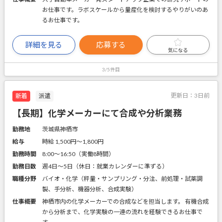
お仕事です。ラボスケールから量産化を検討するやりがいのあ
るお仕事です。
詳細を見る
応募する
気になる
3/5件目
更新日：
3日前
新着
派遣
【長期】化学メーカーにて合成や分析業務
勤務地
茨城県神栖市
給与
時給 1,500円〜1,800円
勤務時間
8:00～16:50（実働8時間）
勤務日数
週4日～5日（休日：就業カレンダーに準ずる）
職種分野
バイオ・化学（秤量・サンプリング・分注、前処理・試薬調
製、手分析、機器分析、合成実験）
仕事概要
神栖市内の化学メーカーでの合成などを担当します。 有機合成
から分析まで、化学実験の一連の流れを経験できるお仕事で