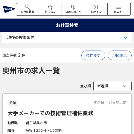
お仕事検索
気になる
初めての方へ
ログイン
メニュー
お仕事検索
現在の検索条件
2
該当件数
件
条件変更
地図表示
奥州市の求人一覧
並び順
更新日：
14日以上前
派遣
大手メーカーでの技術管理補佐業務
勤務地
岩手県奥州市
給与
時給 1,250円〜1,300円