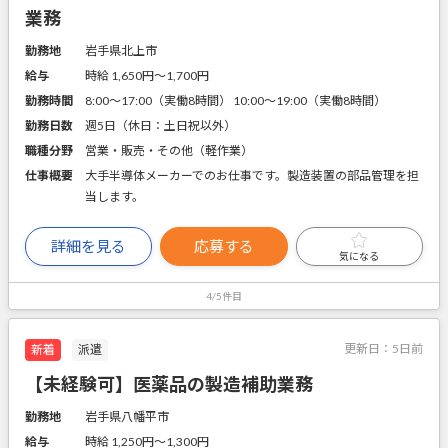
業務
勤務地
岩手県北上市
給与
時給 1,650円〜1,700円
勤務時間
8:00～17:00（実働8時間） 10:00～19:00（実働8時間）
勤務日数
週5日（休日：土日祝以外）
職種分野
営業・販売・その他（軽作業）
仕事概要
大手半導体メーカーでのお仕事です。製造装置の部品管理を担
当します。
詳細を見る
応募する
気になる
4/5件目
更新日：
5日前
新着
派遣
【未経験可】医薬品の製造補助業務
勤務地
岩手県八幡平市
給与
時給 1,250円〜1,300円