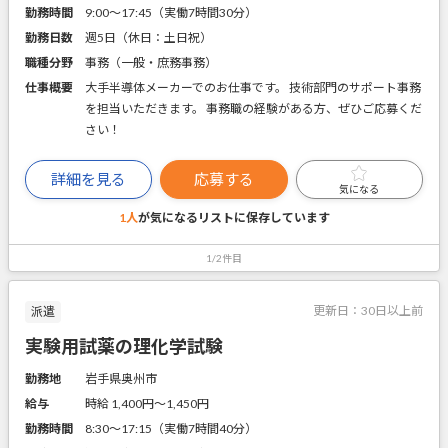
勤務時間
9:00～17:45（実働7時間30分）
勤務日数
週5日（休日：土日祝）
職種分野
事務（一般・庶務事務）
仕事概要
大手半導体メーカーでのお仕事です。 技術部門のサポート事務
を担当いただきます。 事務職の経験がある方、ぜひご応募くだ
さい！
詳細を見る
応募する
気になる
1人
が気になるリストに
保存しています
1/2件目
更新日：
30日以上前
派遣
実験用試薬の理化学試験
勤務地
岩手県奥州市
給与
時給 1,400円〜1,450円
勤務時間
8:30～17:15（実働7時間40分）