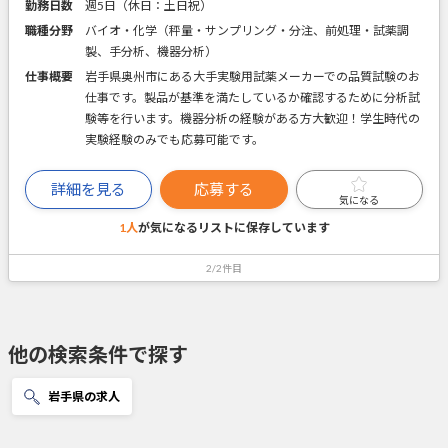
勤務日数
週5日（休日：土日祝）
職種分野
バイオ・化学（秤量・サンプリング・分注、前処理・試薬調
製、手分析、機器分析）
仕事概要
岩手県奥州市にある大手実験用試薬メーカーでの品質試験のお
仕事です。製品が基準を満たしているか確認するために分析試
験等を行います。機器分析の経験がある方大歓迎！学生時代の
実験経験のみでも応募可能です。
詳細を見る
応募する
気になる
1人
が気になるリストに
保存しています
2/2件目
他の検索条件で探す
岩手県の求人