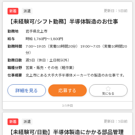
更新日：
5日前
新着
派遣
【未経験可/シフト勤務】半導体製造のお仕事
勤務地
岩手県北上市
給与
時給 1,760円〜1,800円
勤務時間
7:00～19:05（実働10時間20分） 19:00～7:05（実働10時間20
分）
勤務日数
週5日（休日：土日祝以外）
職種分野
営業・販売・その他（軽作業）
仕事概要
北上市にある大手大手半導体メーカーでの製造のお仕事です。
詳細を見る
応募する
気になる
3/5件目
更新日：
5日前
新着
派遣
【未経験可/日勤】半導体製造にかかる部品管理