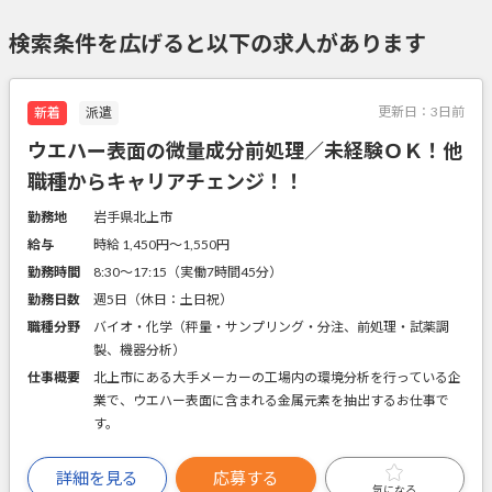
検索条件を広げると以下の求人があります
更新日：
3日前
新着
派遣
ウエハー表面の微量成分前処理／未経験ＯＫ！他
職種からキャリアチェンジ！！
勤務地
岩手県北上市
給与
時給 1,450円〜1,550円
勤務時間
8:30～17:15（実働7時間45分）
勤務日数
週5日（休日：土日祝）
職種分野
バイオ・化学（秤量・サンプリング・分注、前処理・試薬調
製、機器分析）
仕事概要
北上市にある大手メーカーの工場内の環境分析を行っている企
業で、ウエハー表面に含まれる金属元素を抽出するお仕事で
す。
詳細を見る
応募する
気になる