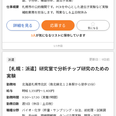
製、手分析、機器分析、遺伝子実験）
仕事概要
札幌市の公的機関です。PCRを中心とした遺伝子実験など実験
補助業務を担当します。残業なし＆土日祝休み
詳細を見る
応募する
気になる
3人
が気になるリストに
保存しています
1/5件目
更新日：
9日前
派遣
【札幌：派遣】研究室で分析チップ研究のための
実験
勤務地
北海道札幌市北区（南北線北１２条駅から徒歩15分）
給与
時給 1,350円〜1,400円
勤務時間
9:30～17:30（実働7時間）
勤務日数
週5日（休日：土日祝）
職種分野
バイオ・化学（秤量・サンプリング・分注、前処理・試薬調
製、手分析、顕微鏡観察、タンパク質実験、開発・試作）