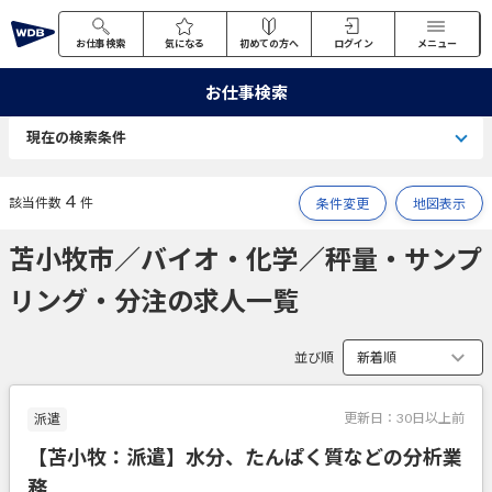
お仕事検索
気になる
初めての方へ
ログイン
メニュー
お仕事検索
現在の検索条件
4
該当件数
件
条件変更
地図表示
苫小牧市／バイオ・化学／秤量・サンプ
リング・分注の求人一覧
並び順
更新日：
30日以上前
派遣
【苫小牧：派遣】水分、たんぱく質などの分析業
務