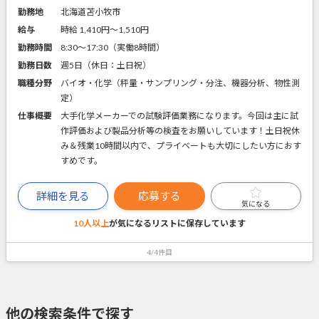
勤務地
北海道苫小牧市
給与
時給 1,410円〜1,510円
勤務時間
8:30～17:30（実働8時間）
勤務日数
週5日（休日：土日祝）
職種分野
バイオ・化学（秤量・サンプリング・分注、機器分析、物性測
定）
仕事概要
大手化学メーカーでの試験評価業務になります。今回は主に試
作評価および製品分析等の検査をお願いしています！土日祝休
み＆残業10時間以内で、プライベートも大切にしたい方におす
すめです。
詳細を見る
応募する
気になる
10人以上
が気になるリストに
保存しています
4/4件目
他の検索条件で探す