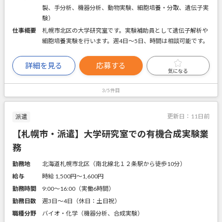
製、手分析、機器分析、動物実験、細胞培養・分取、遺伝子実
験）
仕事概要
札幌市北区の大学研究室です。実験補助員として遺伝子解析や
細胞培養実験を行います。週4日～5日、時間は相談可能です。
詳細を見る
応募する
気になる
3/5件目
更新日：
11日前
派遣
【札幌市・派遣】大学研究室での有機合成実験業
務
勤務地
北海道札幌市北区（南北線北１２条駅から徒歩10分）
給与
時給 1,500円〜1,600円
勤務時間
9:00～16:00（実働6時間）
勤務日数
週3日～4日（休日：土日祝）
職種分野
バイオ・化学（機器分析、合成実験）