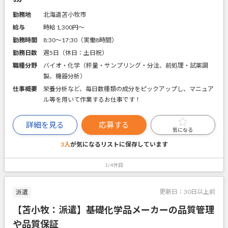
勤務地
北海道苫小牧市
給与
時給 1,300円〜
勤務時間
8:30～17:30（実働8時間）
勤務日数
週5日（休日：土日祝）
職種分野
バイオ・化学（秤量・サンプリング・分注、前処理・試薬調
製、機器分析）
仕事概要
栄養分析など、毎日数種類の成分をピックアップし、マニュア
ル等を用いて作業するお仕事です！
詳細を見る
応募する
気になる
3人
が気になるリストに
保存しています
1/4件目
更新日：
30日以上前
派遣
【苫小牧：派遣】基礎化学品メーカーの品質管理
や品質保証