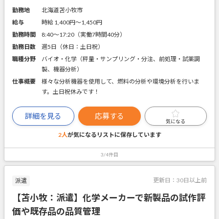
勤務地
北海道苫小牧市
給与
時給 1,400円〜1,450円
勤務時間
8:40～17:20（実働7時間40分）
勤務日数
週5日（休日：土日祝）
職種分野
バイオ・化学（秤量・サンプリング・分注、前処理・試薬調
製、機器分析）
仕事概要
様々な分析機器を使用して、燃料の分析や環境分析を行いま
す。土日祝休みです！
詳細を見る
応募する
気になる
2人
が気になるリストに
保存しています
3/4件目
更新日：
30日以上前
派遣
【苫小牧：派遣】化学メーカーで新製品の試作評
価や既存品の品質管理