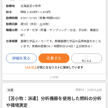
勤務地
北海道苫小牧市
給与
時給 1,400円〜1,450円
勤務時間
8:30～17:00（実働7時間30分）
勤務日数
週5日（休日：土日祝）
職種分野
バイオ・化学（秤量・サンプリング・分注、手分析、機器分
析）
仕事概要
基礎化学品メーカーです。無機基礎化学品の品質検査をおこな
います。実務未経験OK！年間休日124日！土日祝休み！
詳細を見る
応募する
気になる
10人以上
が気になるリストに
保存しています
2/4件目
更新日：
30日以上前
派遣
【苫小牧：派遣】分析機器を使用した燃料の分析
や環境測定