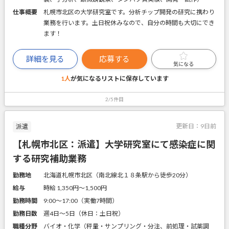
仕事概要
札幌市北区の大学研究室です。分析チップ開発の研究に携わり
業務を行います。土日祝休みなので、自分の時間も大切にでき
ます！
詳細を見る
応募する
気になる
1人
が気になるリストに
保存しています
2/5件目
更新日：
9日前
派遣
【札幌市北区：派遣】大学研究室にて感染症に関
する研究補助業務
勤務地
北海道札幌市北区（南北線北１８条駅から徒歩20分）
給与
時給 1,350円〜1,500円
勤務時間
9:00～17:00（実働7時間）
勤務日数
週4日～5日（休日：土日祝）
職種分野
バイオ・化学（秤量・サンプリング・分注、前処理・試薬調