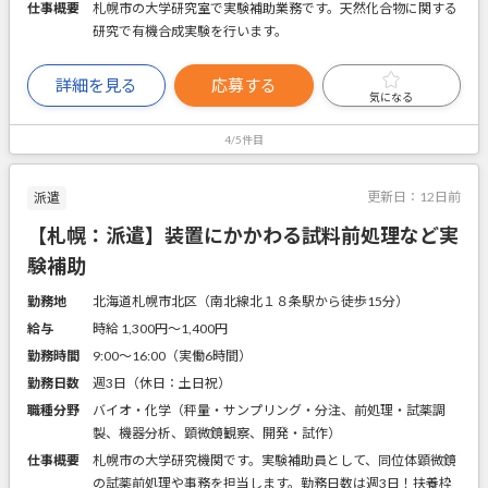
仕事概要
札幌市の大学研究室で実験補助業務です。天然化合物に関する
研究で有機合成実験を行います。
詳細を見る
応募する
気になる
4/5件目
更新日：
12日前
派遣
【札幌：派遣】装置にかかわる試料前処理など実
験補助
勤務地
北海道札幌市北区（南北線北１８条駅から徒歩15分）
給与
時給 1,300円〜1,400円
勤務時間
9:00～16:00（実働6時間）
勤務日数
週3日（休日：土日祝）
職種分野
バイオ・化学（秤量・サンプリング・分注、前処理・試薬調
製、機器分析、顕微鏡観察、開発・試作）
仕事概要
札幌市の大学研究機関です。実験補助員として、同位体顕微鏡
の試薬前処理や事務を担当します。勤務日数は週3日！扶養枠