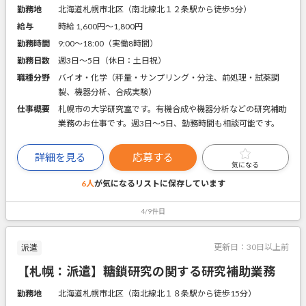
勤務地
北海道札幌市北区（南北線北１２条駅から徒歩5分）
給与
時給 1,600円〜1,800円
勤務時間
9:00～18:00（実働8時間）
勤務日数
週3日～5日（休日：土日祝）
職種分野
バイオ・化学（秤量・サンプリング・分注、前処理・試薬調
製、機器分析、合成実験）
仕事概要
札幌市の大学研究室です。有機合成や機器分析などの研究補助
業務のお仕事です。週3日～5日、勤務時間も相談可能です。
詳細を見る
応募する
気になる
6人
が気になるリストに
保存しています
4/9件目
更新日：
30日以上前
派遣
【札幌：派遣】糖鎖研究の関する研究補助業務
勤務地
北海道札幌市北区（南北線北１８条駅から徒歩15分）