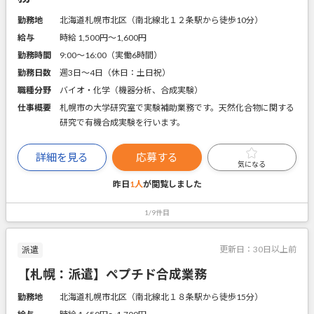
勤務地
北海道札幌市北区（南北線北１２条駅から徒歩10分）
給与
時給 1,500円〜1,600円
勤務時間
9:00～16:00（実働6時間）
勤務日数
週3日～4日（休日：土日祝）
職種分野
バイオ・化学（機器分析、合成実験）
仕事概要
札幌市の大学研究室で実験補助業務です。天然化合物に関する
研究で有機合成実験を行います。
詳細を見る
応募する
気になる
昨日
1人
が閲覧しました
1/9件目
更新日：
30日以上前
派遣
【札幌：派遣】ペプチド合成業務
勤務地
北海道札幌市北区（南北線北１８条駅から徒歩15分）