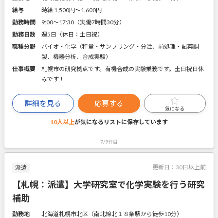
給与
時給 1,500円〜1,600円
勤務時間
9:00～17:30（実働7時間30分）
勤務日数
週5日（休日：土日祝）
職種分野
バイオ・化学（秤量・サンプリング・分注、前処理・試薬調
製、機器分析、合成実験）
仕事概要
札幌市の研究拠点です。有機合成の実験業務です。土日祝日休
みです！
詳細を見る
応募する
気になる
10人以上
が気になるリストに
保存しています
7/9件目
更新日：
30日以上前
派遣
【札幌：派遣】大学研究室で化学実験を行う研究
補助
勤務地
北海道札幌市北区（南北線北１８条駅から徒歩10分）