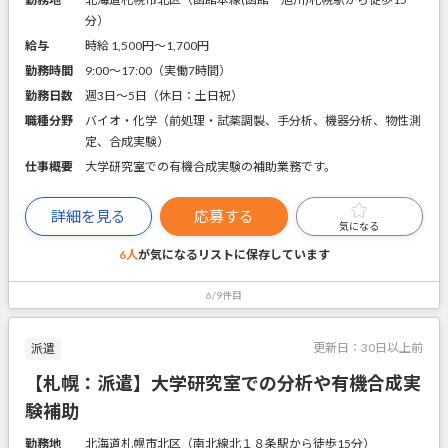
分）
給与
時給 1,500円〜1,700円
勤務時間
9:00～17:00（実働7時間）
勤務日数
週3日～5日（休日：土日祝）
職種分野
バイオ・化学（前処理・試薬調製、手分析、機器分析、物性測
定、合成実験）
仕事概要
大学研究室での有機合成実験の補助業務です。
詳細を見る
応募する
気になる
6人
が気になるリストに
保存しています
6/9件目
更新日：
30日以上前
派遣
【札幌：派遣】大学研究室での分析や有機合成実
験補助
勤務地
北海道札幌市北区（南北線北１８条駅から徒歩15分）