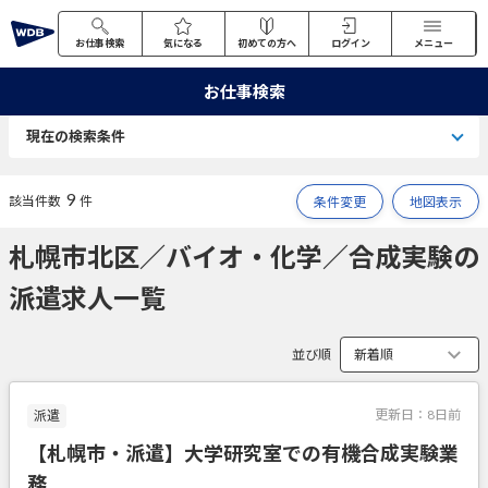
お仕事検索
気になる
初めての方へ
ログイン
メニュー
お仕事検索
現在の検索条件
9
該当件数
件
条件変更
地図表示
札幌市北区／バイオ・化学／合成実験の
派遣求人一覧
並び順
更新日：
8日前
派遣
【札幌市・派遣】大学研究室での有機合成実験業
務