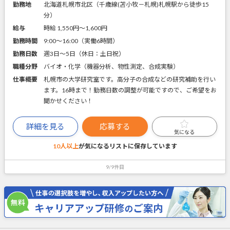
勤務地
北海道札幌市北区（千歳線(苫小牧－札幌)札幌駅から徒歩15
分）
給与
時給 1,550円〜1,600円
勤務時間
9:00～16:00（実働6時間）
勤務日数
週3日～5日（休日：土日祝）
職種分野
バイオ・化学（機器分析、物性測定、合成実験）
仕事概要
札幌市の大学研究室です。高分子の合成などの研究補助を行い
ます。16時まで！勤務日数の調整が可能ですので、ご希望をお
聞かせください！
詳細を見る
応募する
気になる
10人以上
が気になるリストに
保存しています
9/9件目