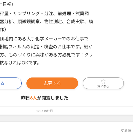
土日祝）
秤量・サンプリング・分注、前処理・試薬調
器分析、顕微鏡観察、物性測定、合成実験、膜
作）
団地内にある大手化学メーカーでのお仕事で
樹脂フィルムの測定・検査のお仕事です。細か
方、ものづくりに興味がある方必見です！クリ
抗なければOKです。
見る
応募する
気になる
昨日
6人
が閲覧しました
1/1,518件目
更新日