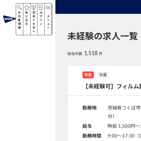
お
気
初
ロ
仕
に
め
グ
メ
事
な
て
イ
ニ
検
る
の
ン
ュ
索
方
ー
へ
未経験の求人一覧
1,518
該当件数
件
新着
派遣
【未経験可】フィルム
勤務地
茨城県つくば市
分）
給与
時給 1,500円〜
勤務時間
9:00～17:3