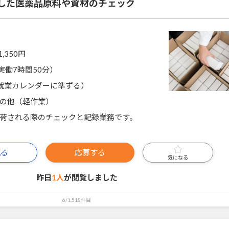
した医薬品原料や資材のチェック
1,350円
0（実働7時間50分）
就業カレンダーに準ずる）
の他（軽作業）
荷される際のチェックと記録業務です。
見る
応募する
気になる
昨日
1人
が閲覧しました
6/1,518件目