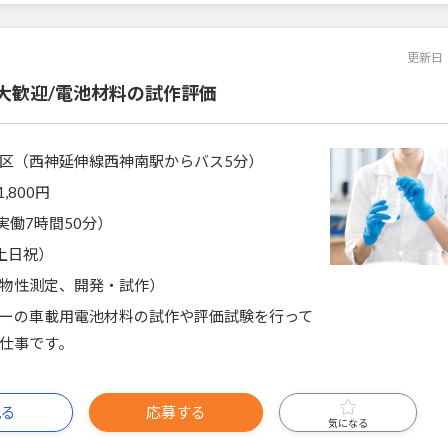
更新日
大歓迎/電池材料の試作評価
区（西神延伸線西神南駅からバス5分）
1,800円
5（実働7時間50分）
土日祝）
物性測定、開発・試作）
ーの車載用電池材料の試作や評価試験を行って
仕事です。
見る
応募する
気になる