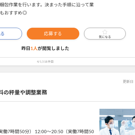
梱包作業を行います。決まった手順に沿って業
もおすすめ◎
見る
応募する
気になる
昨日
1人
が閲覧しました
4/1,518件目
更新日
料の秤量や調整業務
（実働7時間50分） 12:00～20:50（実働7時間50