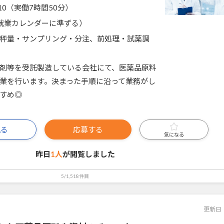
7:10（実働7時間50分）
就業カレンダーに準ずる）
秤量・サンプリング・分注、前処理・試薬調
剤等を受託製造している会社にて、医薬品原料
業を行います。決まった手順に沿って業務がし
すめ◎
見る
応募する
気になる
昨日
1人
が閲覧しました
5/1,518件目
更新日