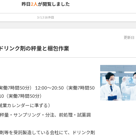
昨日
2人
が閲覧しました
3/1,518件目
更新日
ドリンク剤の秤量と梱包作業
（実働7時間50分） 12:00～20:50（実働7時間50
7:10（実働7時間50分）
就業カレンダーに準ずる）
秤量・サンプリング・分注、前処理・試薬調
剤等を受託製造している会社にて、ドリンク剤