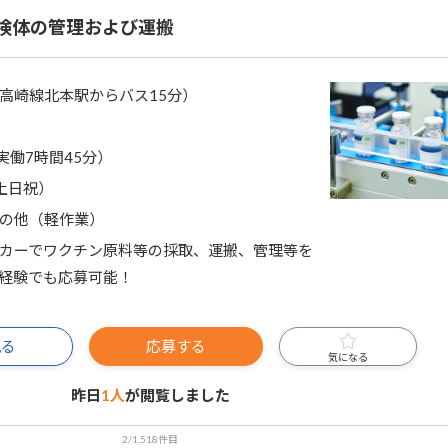
検体の管理および運搬
高崎線北本駅からバス15分）
5（実働7時間45分）
土日祝）
の他（軽作業）
カーでワクチン原料等の採取、運搬、管理等を
経験でも応募可能！
見る
応募する
気になる
昨日
1人
が閲覧しました
2/1,518件目