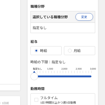
職種分野
選択している職種分野
変更
指定なし
給与
時給
月給
時給の下限：
指定なし
指定なし
1,500
2,000
2,500
3,000
勤務時間
フルタイム
1日7時間以上かつ週5日勤務
：
1日前