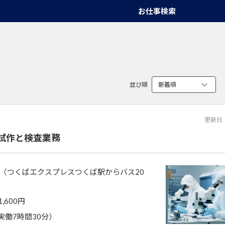
お仕事検索
並び順
更新日
試作と検査業務
（つくばエクスプレスつくば駅からバス20
1,600円
0（実働7時間30分）