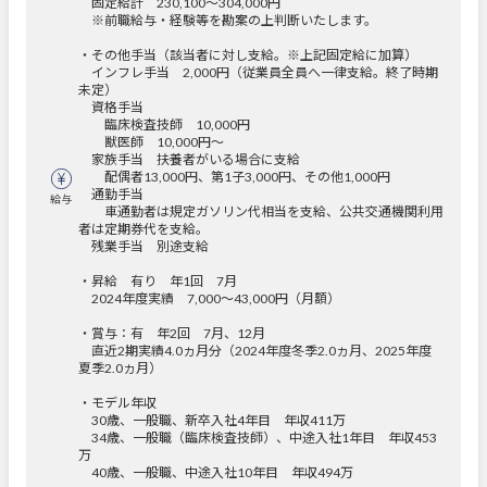
固定給計 230,100～304,000円
※前職給与・経験等を勘案の上判断いたします。
・その他手当（該当者に対し支給。※上記固定給に加算）
インフレ手当 2,000円（従業員全員へ一律支給。終了時期
未定）
資格手当
臨床検査技師 10,000円
獣医師 10,000円～
家族手当 扶養者がいる場合に支給
配偶者13,000円、第1子3,000円、その他1,000円
通勤手当
給与
車通勤者は規定ガソリン代相当を支給、公共交通機関利用
者は定期券代を支給。
残業手当 別途支給
・昇給 有り 年1回 7月
2024年度実績 7,000～43,000円（月額）
・賞与：有 年2回 7月、12月
直近2期実績4.0ヵ月分（2024年度冬季2.0ヵ月、2025年度
夏季2.0ヵ月）
・モデル年収
30歳、一般職、新卒入社4年目 年収411万
34歳、一般職（臨床検査技師）、中途入社1年目 年収453
万
40歳、一般職、中途入社10年目 年収494万