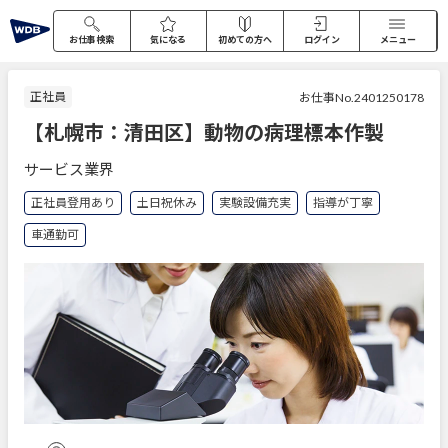
お仕事検索
気になる
初めての方へ
ログイン
メニュー
正社員
お仕事No.2401250178
【札幌市：清田区】動物の病理標本作製
サービス業界
正社員登用あり
土日祝休み
実験設備充実
指導が丁寧
車通勤可