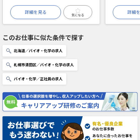
詳細を見る
詳細
気になる
このお仕事に似た条件で探す
北海道／バイオ・化学の求人
札幌市清田区／バイオ・化学の求人
バイオ・化学／正社員の求人