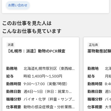
お問い合わせ
このお仕事を見た人は
こんなお仕事も見ています
派遣
正社員
【札幌市：派遣】動物のPCR検査
薬物動態試
勤務地
北海道札幌市厚別区（東西線新さっぽろ駅からバス20分）
勤務地
北
給与
時給 1,400円〜1,500円
給与
月給
勤務時間
9:00～17:00（実働7時間）
勤務時間
勤務日数
週4日～5日（休日：就業カレンダーに準ずる）
勤務日数
週
職種分野
バイオ・化学（秤量・サンプリング・分注、前処理・試薬調製、遺伝子実験）
職種分野
バ
仕事概要
動物の感染症検査・分析業務のお仕事です。日数・勤務時間の相談が可能です！
仕事概要