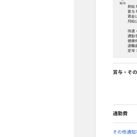
給与
昇給
賞与 
賃金
月給
待遇
通勤手
健康
退職
定年：
賞与・そ
通勤費
その他通知