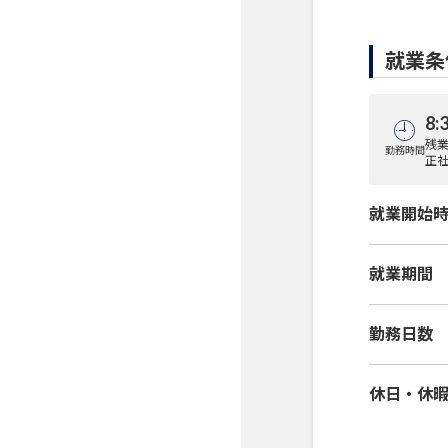
就業条
8:
残業
勤務時間
正社
就業開始
就業期間
勤務日数
休日・休