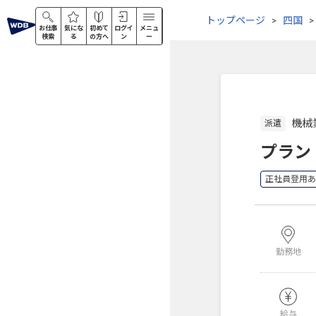
トップページ
四国
お仕事
気にな
初めて
ログイ
メニュ
検索
る
の方へ
ン
ー
機械
派遣
プラン
正社員登用あ
勤務地
給与