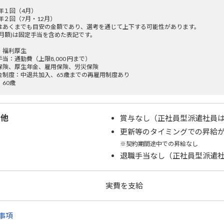
 年１回（4月）
年２回（7月・12月）
はあくまでも目安の金額であり、選考を通じて上下する可能性があります。
(月額)は固定手当を含めた表記です。
・福利厚生
当：通勤費（上限8,000 円まで）
保険、厚生年金、雇用保険、労災保険
金制度：中退共加入、65歳までの再雇用制度あり
60歳
の他
賞与なし（正社員型派遣社員
更新等のタイミングでの昇給
※契約期間途中での昇給なし
退職手当なし（正社員型派遣
実費を支給
事項