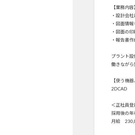
【業務内容
・設計会社
・図面情報
・図面の印
・報告書作
プラント設
働きながら
【使う機器
2DCAD
＜正社員登
採用後の年収
月給 230