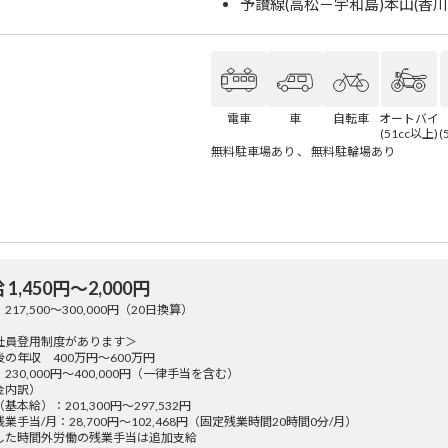
予讃線(高松－宇和島)本山(香川
電車
車
自転車
オートバイ
(51cc以上)
(
無料駐車場あり 、 無料駐輪場あり
 1,450円〜2,000円
217,500～300,000円（20日換算）
社員登用制度があります＞
の年収 400万円～600万円
230,000円～400,000円（一律手当を含む）
金内訳）
基本給）：201,300円～297,532円
業手当/月：28,700円～102,468円（固定残業時間20時間0分/月）
した時間外労働の残業手当は追加支給