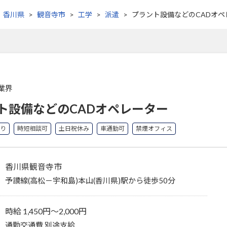
香川県
観音寺市
工学
派遣
プラント設備などのCADオペ
業界
ト設備などのCADオペレーター
り
時短相談可
土日祝休み
車通勤可
禁煙オフィス
香川県観音寺市
予讃線(高松－宇和島)本山(香川県)駅から徒歩50分
時給 1,450円〜2,000円
通勤交通費 別途支給