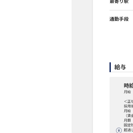
最寄り駅
通勤手段
給与
時給
月給 
＜正
採用後
月給 
（賃
月額（
固定残
超過