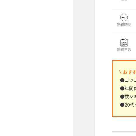
勤務時間
勤務日数
おす
●コツ
●年間
●数々
●20