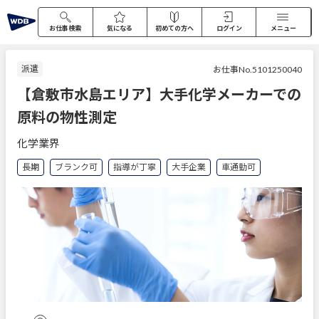
お仕事検索
気になる
初めての方へ
ログイン
メニュー
派遣
お仕事No.5101250040
【倉敷市水島エリア】大手化学メーカーでの
原料の物性測定
化学業界
長期
ブランク可
指導が丁寧
大手企業
車通勤可