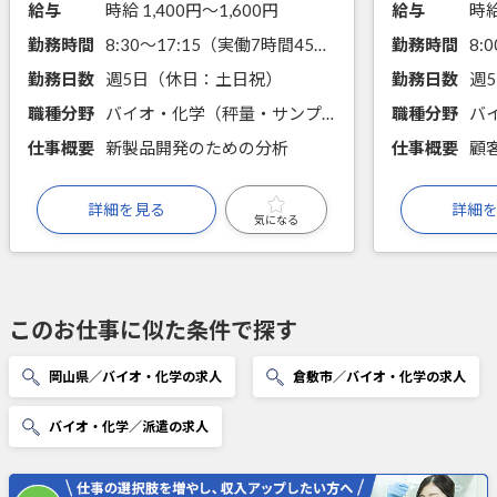
給与
時給 1,400円〜1,600円
給与
時給
勤務時間
8:30～17:15（実働7時間45分）
勤務時間
8:
勤務日数
週5日（休日：土日祝）
勤務日数
週
職種分野
バイオ・化学（秤量・サンプリング・分注、前処理・試薬調製、手分析、機器分析、物性測定）
職種分野
仕事概要
新製品開発のための分析
仕事概要
詳細を見る
詳細
気になる
このお仕事に似た条件で探す
岡山県／バイオ・化学の求人
倉敷市／バイオ・化学の求人
バイオ・化学／派遣の求人