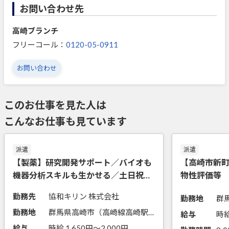
お問い合わせ先
高崎ブランチ
フリーコール：
0120-05-0911
お問い合わせ
このお仕事を見た人は
こんなお仕事も見ています
派遣
派遣
【製薬】研究開発サポート／バイオも
【高崎市新
機器分析スキルも生かせる／土日祝休
物性評価等
み
勤務先
協和キリン 株式会社
勤務地
勤務地
群馬県高崎市（高崎線高崎駅からバス20分）
給与
時給
給与
時給 1,650円〜2,000円