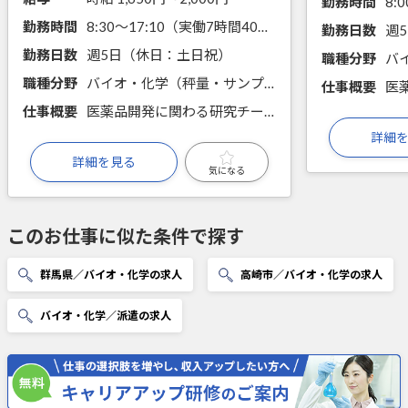
勤務時間
勤務時間
8:30～17:10（実働7時間40分）
勤務日数
週
勤務日数
週5日（休日：土日祝）
職種分野
職種分野
バイオ・化学（秤量・サンプリング・分注、前処理・試薬調製、機器分析、細胞培養・分取、微生物培養、遺伝子実験、タンパク質実験）
仕事概要
仕事概要
医薬品開発に関わる研究チームの一員として、理化学分析やバイオプロセス開発のサポート業務を担当します。実験やデータ整理など、主体的に関われるポジションです。
詳細
詳細を見る
気になる
このお仕事に似た条件で探す
群馬県／バイオ・化学の求人
高崎市／バイオ・化学の求人
バイオ・化学／派遣の求人