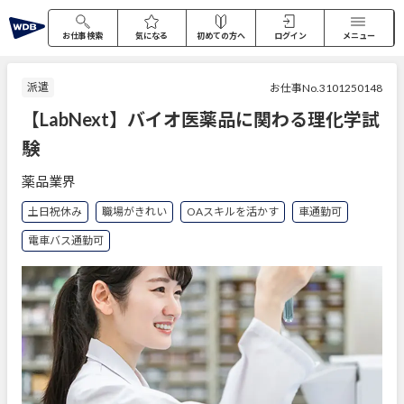
お仕事検索
気になる
初めての方へ
ログイン
メニュー
派遣
お仕事No.3101250148
【LabNext】バイオ医薬品に関わる理化学試
験
薬品業界
土日祝休み
職場がきれい
OAスキルを活かす
車通勤可
電車バス通勤可