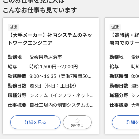
このお仕事を見た人は
こんなお仕事も見ています
派遣
派遣
【大手メーカー】社内システムのネッ
【高時給・
トワークエンジニア
署内でのサ
勤務地
愛媛県新居浜市
勤務地
愛
給与
時給 1,500円〜2,000円
給与
時給
勤務時間
8:00～16:35（実働7時間50分）
勤務時間
8:
勤務日数
週5日（休日：土日祝）
勤務日数
週
職種分野
システム（インフラ・ネットワーク・セキュリティ、シミュレーション・統計）
職種分野
仕事概要
自社工場内の制御システムのネットワークの設定等に携わります。
仕事概要
詳細を見る
詳細
気になる