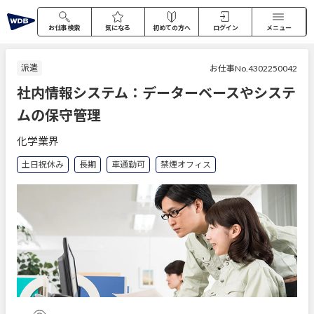
お仕事検索
気になる
初めての方へ
ログイン
メニュー
派遣
お仕事No.4302250042
社内情報システム：データーベースやシステ
ムの保守管理
化学業界
土日祝休み
長期
車通勤可
禁煙オフィス