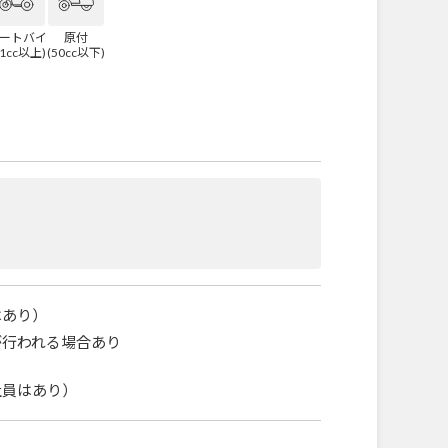
ートバイ
原付
51cc以上)
(50cc以下)
はあり）
が行われる場合あり
社員はあり）