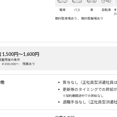
電車
バス
車
自転車
オ
(
無料駐車場あり 、 無料駐輪場あり
 1,500円〜1,600円
接雇用後の条件
￥300,000～ 残業あり
の他
賞与なし（正社員型派遣社員
更新等のタイミングでの昇給
※契約期間途中での昇給なし
退職手当なし（正社員型派遣