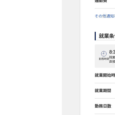
通勤費
その他通知
就業条
8:
残業
勤務時間
直
就業開始
就業期間
勤務日数