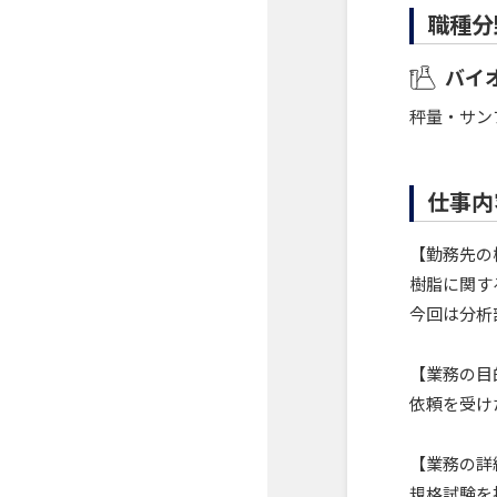
職種分
バイ
秤量・サン
仕事内
【勤務先の
樹脂に関す
今回は分析
【業務の目
依頼を受け
【業務の詳
規格試験を