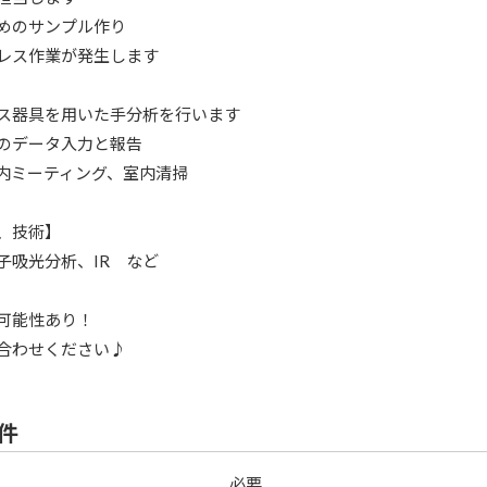
めのサンプル作り
レス作業が発生します
器具を用いた手分析を行います
のデータ入力と報告
内ミーティング、室内清掃
、技術】
子吸光分析、IR など
可能性あり！
合わせください♪
件
必要