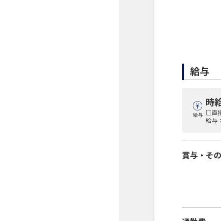
給与
時給
□直
給与
給与：
賞与・そ