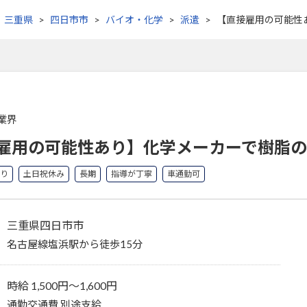
三重県
四日市市
バイオ・化学
派遣
【直接雇用の可能性
業界
雇用の可能性あり】化学メーカーで樹脂の
り
土日祝休み
長期
指導が丁寧
車通勤可
三重県四日市市
名古屋線塩浜駅から徒歩15分
時給 1,500円〜1,600円
通勤交通費 別途支給