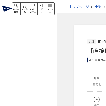
トップページ
東海
お仕事
気にな
初めて
ログイ
メニュ
検索
る
の方へ
ン
ー
化学
派遣
【直接
正社員登用あ
勤務地
給与