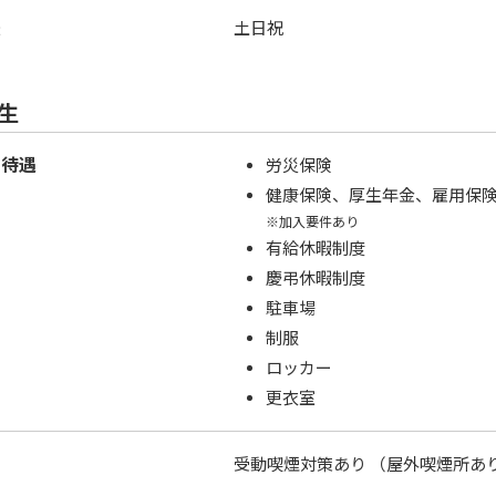
暇
土日祝
生
・待遇
労災保険
健康保険、厚生年金、雇用保
※加入要件あり
有給休暇制度
慶弔休暇制度
駐車場
制服
ロッカー
更衣室
受動喫煙対策あり （屋外喫煙所あ