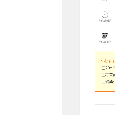
勤務時間
勤務日数
おす
□20～
□将来
□残業