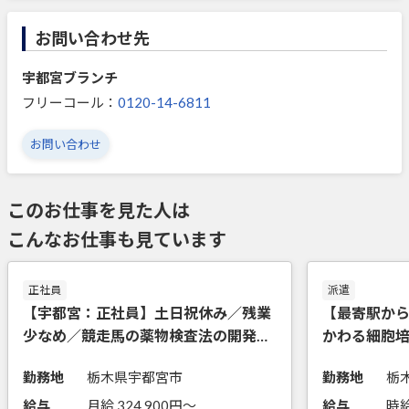
お問い合わせ先
宇都宮ブランチ
フリーコール：
0120-14-6811
お問い合わせ
このお仕事を見た人は
こんなお仕事も見ています
正社員
派遣
【宇都宮：正社員】土日祝休み／残業
【最寄駅から
少なめ／競走馬の薬物検査法の開発や
かわる細胞
研究
4日×6時間
勤務地
栃木県宇都宮市
勤務地
給与
月給 324,900円〜
給与
時給