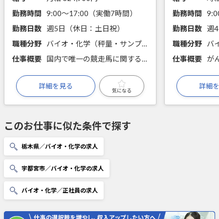
勤務時間
9:00～17:00（実働7時間）
勤務時間
9:
勤務日数
週5日（休日：土日祝）
勤務日数
週
職種分野
バイオ・化学（秤量・サンプリング・分注、前処理・試薬調製、機器分析、規格・規範に関する知識）
職種分野
仕事概要
国内で唯一の競走馬に関する公的機関です。競走馬の薬物検査の尿や血液、被毛をサンプルとした薬物検査を行います。質量分析経験がある方のご応募お待ちしています。
仕事概要
詳細を見る
詳細
気になる
このお仕事に似た条件で探す
栃木県／バイオ・化学の求人
宇都宮市／バイオ・化学の求人
バイオ・化学／正社員の求人