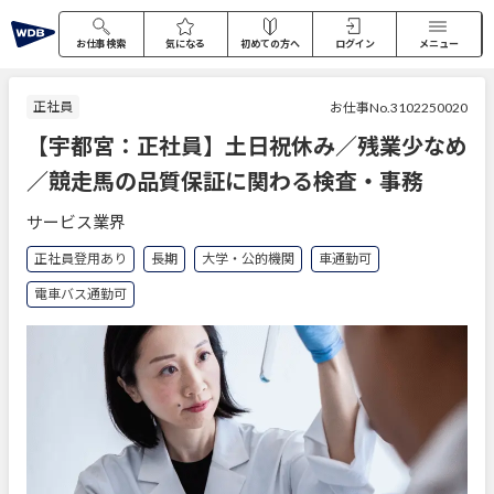
お仕事検索
気になる
初めての方へ
ログイン
メニュー
正社員
お仕事No.3102250020
【宇都宮：正社員】土日祝休み／残業少なめ
／競走馬の品質保証に関わる検査・事務
サービス業界
正社員登用あり
長期
大学・公的機関
車通勤可
電車バス通勤可