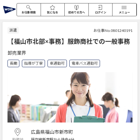
お仕事検索
気になる
初めての方へ
ログイン
メニュー
派遣
お仕事No.0801240191
【福山市北部×事務】服飾商社での一般事務
卸売業界
長期
指導が丁寧
車通勤可
電車バス通勤可
広島県福山市新市町
福塩線新市駅から徒歩6分
勤務地