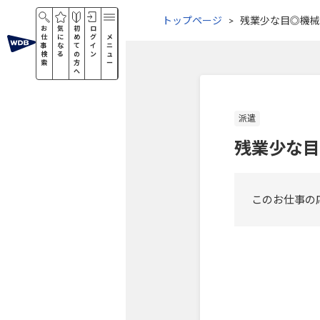
トップページ
残業少な目◎機械
お
気
初
ロ
仕
に
め
グ
メ
事
な
て
イ
ニ
検
る
の
ン
ュ
索
方
ー
へ
派遣
残業少な目
このお仕事の