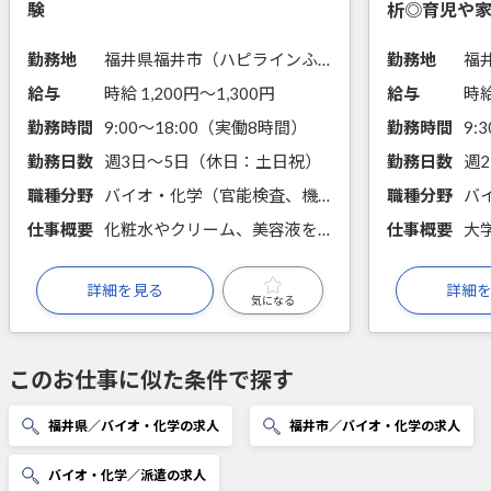
験
析◎育児や
勤務地
福井県福井市（ハピラインふくい福井(福井県)駅からバス15分）
勤務地
福
給与
時給 1,200円〜1,300円
給与
時給
勤務時間
9:00～18:00（実働8時間）
勤務時間
9:
勤務日数
週3日～5日（休日：土日祝）
勤務日数
週
職種分野
バイオ・化学（官能検査、機器分析、物性測定、微生物培養、開発・試作）
職種分野
バ
仕事概要
化粧水やクリーム、美容液を生産する企業にて、品質管理職を担当します。パート可能！勤務時間の相談が可能です。
仕事概要
詳細を見る
詳細
気になる
このお仕事に似た条件で探す
福井県／バイオ・化学の求人
福井市／バイオ・化学の求人
バイオ・化学／派遣の求人