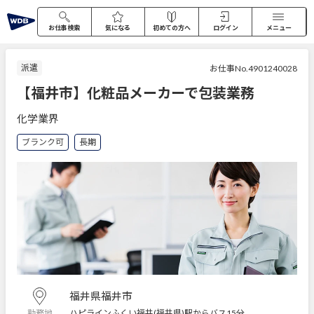
お仕事検索
気になる
初めての方へ
ログイン
メニュー
派遣
お仕事No.4901240028
【福井市】化粧品メーカーで包装業務
化学業界
ブランク可
長期
福井県福井市
ハピラインふくい福井(福井県)駅からバス15分
勤務地