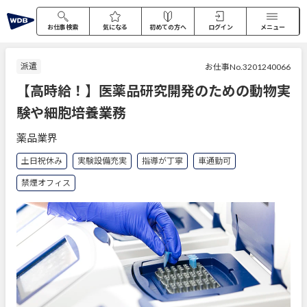
お仕事検索
気になる
初めての方へ
ログイン
メニュー
派遣
お仕事No.3201240066
【高時給！】医薬品研究開発のための動物実
験や細胞培養業務
薬品業界
土日祝休み
実験設備充実
指導が丁寧
車通勤可
禁煙オフィス