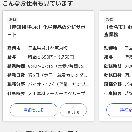
こんなお仕事も見ています
派遣
派遣
【時短相談OK】化学製品の分析サポ
【桑名市】
ート
査業務
勤務地
三重県員弁郡東員町
勤務地
三
給与
時給 1,650円〜1,750円
給与
時給
勤務時間
8:40～17:15（実働7時間35分）
勤務時間
9:
勤務日数
週5日（休日：就業カレンダーに準ずる）
勤務日数
職種分野
バイオ・化学（秤量・サンプリング・分注、前処理・試薬調製、機器分析、物性測定）
職種分野
仕事概要
大手素材メーカーのグループ会社です。化学製品の検査や分析を担当します。液体クロマトグラフやGCの使用経験者は必見！
仕事概要
詳細を見る
詳細
気になる